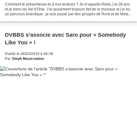
Comment te présenterais-tu à nos lecteurs ? Je m’appelle Réda, j’ai 28 ans
et je viens du Val d’Oise. J’ai quasiment toujours fait de la musique et j’ai eu
un parcours éclectique ; je suis passé par des groupes de Rock et de Metal
avant d’avoir l’idée...
DVBBS s’associe avec Saro pour « Somebody
Like You » !
Publié le 26/03/2019 à 06:38
Par
Steph Musicnation