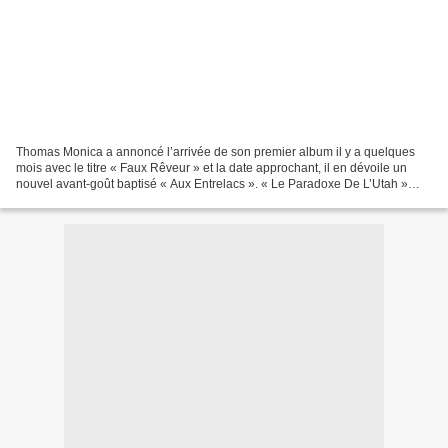
Thomas Monica a annoncé l’arrivée de son premier album il y a quelques
mois avec le titre « Faux Rêveur » et la date approchant, il en dévoile un
nouvel avant-goût baptisé « Aux Entrelacs ». « Le Paradoxe De L’Utah »
sortira le 19 avril et les deux premiers...