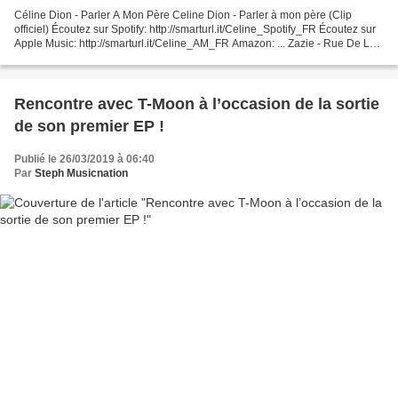
Céline Dion - Parler A Mon Père Celine Dion - Parler à mon père (Clip
officiel) Écoutez sur Spotify: http://smarturl.it/Celine_Spotify_FR Écoutez sur
Apple Music: http://smarturl.it/Celine_AM_FR Amazon: ... Zazie - Rue De La
Paix Zazie - Rue de la Paix...
Rencontre avec T-Moon à l’occasion de la sortie
de son premier EP !
Publié le 26/03/2019 à 06:40
Par
Steph Musicnation