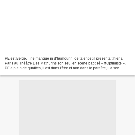
PE est Belge, il ne manque ni d’humour ni de talent et il présentait hier à
Paris au Théâtre Des Mathurins son seul en scène baptisé « #Optimiste ».
PE a plein de qualités, il est dans l’être et non dans le paraître, il a son
propre style et il ne va...