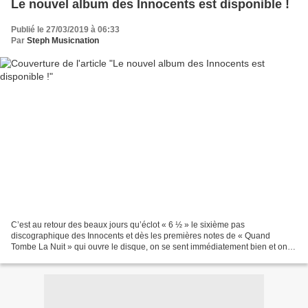
Le nouvel album des Innocents est disponible !
Publié le 27/03/2019 à 06:33
Par
Steph Musicnation
C’est au retour des beaux jours qu’éclot « 6 ½ » le sixième pas
discographique des Innocents et dès les premières notes de « Quand
Tombe La Nuit » qui ouvre le disque, on se sent immédiatement bien et on a
le sourire aux lèvres. Si maintenant, JP Nataf...