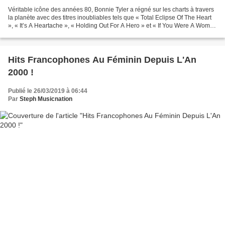
Véritable icône des années 80, Bonnie Tyler a régné sur les charts à travers
la planète avec des titres inoubliables tels que « Total Eclipse Of The Heart
», « It’s A Heartache », « Holding Out For A Hero » et « If You Were A Woman
(And I Was A Man) »...
Hits Francophones Au Féminin Depuis L'An
2000 !
Publié le 26/03/2019 à 06:44
Par
Steph Musicnation