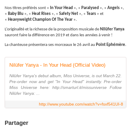
Nos titres préférés sont «
In Your Head
», «
Paralysed
», «
Angels
»,
«
Baby Blu
», «
Heat Rises
», «
Safety Net
», «
Tears
» et
«
Heavyweight Champion Of The Year
».
L’originalité et la richesse de la proposition musicale de
Nilüfer Yanya
sauront faire la différence en 2019 et dans les années à venir !
La chanteuse présentera ses morceaux le 26 avril au
Point Ephémère
.
Nilüfer Yanya - In Your Head (Official Video)
Nilüfer Yanya's debut album, Miss Universe, is out March 22.
Pre-order now and get "In Your Head" instantly. Pre-order
Miss Universe here: http://smarturl.it/missuniverse Follow
Nilüfer Yanya: ...
http://www.youtube.com/watch?v=fsxf541UI-8
Partager