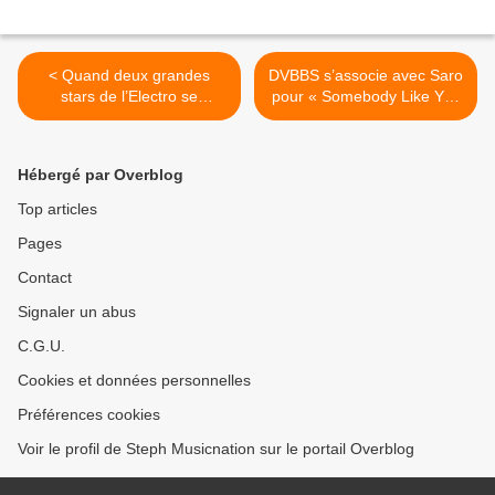
< Quand deux grandes
DVBBS s’associe avec Saro
stars de l’Electro se
pour « Somebody Like You
rencontrent ça donne « Are
» ! >
You Lonely » !
Hébergé par Overblog
Top articles
Pages
Contact
Signaler un abus
C.G.U.
Cookies et données personnelles
Préférences cookies
Voir le profil de Steph Musicnation sur le portail Overblog