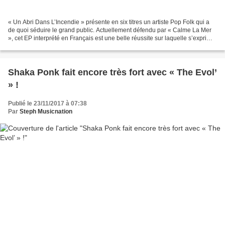
« Un Abri Dans L’Incendie » présente en six titres un artiste Pop Folk qui a
de quoi séduire le grand public. Actuellement défendu par « Calme La Mer
», cet EP interprété en Français est une belle réussite sur laquelle s’exprime
magnifiquement le violoncelle...
Shaka Ponk fait encore très fort avec « The Evol’
» !
Publié le 23/11/2017 à 07:38
Par
Steph Musicnation