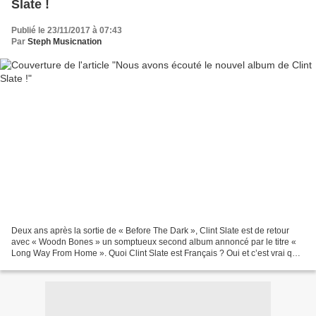
Slate !
Publié le 23/11/2017 à 07:43
Par
Steph Musicnation
Deux ans après la sortie de « Before The Dark », Clint Slate est de retour
avec « Woodn Bones » un somptueux second album annoncé par le titre «
Long Way From Home ». Quoi Clint Slate est Français ? Oui et c’est vrai que
quand on écoute ce second pas...