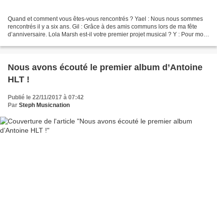
Quand et comment vous êtes-vous rencontrés ? Yael : Nous nous sommes
rencontrés il y a six ans. Gil : Grâce à des amis communs lors de ma fête
d’anniversaire. Lola Marsh est-il votre premier projet musical ? Y : Pour moi,
je te dirais que Lola Marsh est...
Nous avons écouté le premier album d’Antoine
HLT !
Publié le 22/11/2017 à 07:42
Par
Steph Musicnation