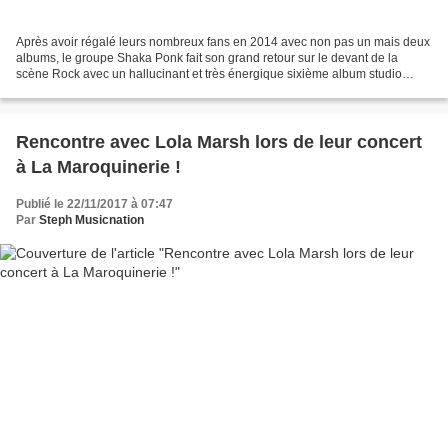
Après avoir régalé leurs nombreux fans en 2014 avec non pas un mais deux
albums, le groupe Shaka Ponk fait son grand retour sur le devant de la
scène Rock avec un hallucinant et très énergique sixième album studio
baptisé « The Evol’ ». Shaka Ponk a indiscutablement...
Rencontre avec Lola Marsh lors de leur concert
à La Maroquinerie !
Publié le 22/11/2017 à 07:47
Par
Steph Musicnation