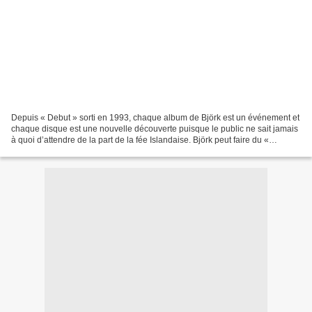
Depuis « Debut » sorti en 1993, chaque album de Björk est un événement et
chaque disque est une nouvelle découverte puisque le public ne sait jamais
à quoi d’attendre de la part de la fée Islandaise. Björk peut faire du «
commercial » comme à ses débuts...