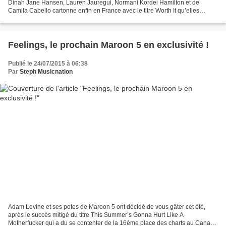
Dinah Jane Hansen, Lauren Jauregui, Normani Kordei Hamilton et de
Camila Cabello cartonne enfin en France avec le titre Worth It qu’elles
partagent avec le rappeur Kid Ink. Outre Kid...
Feelings, le prochain Maroon 5 en exclusivité !
Publié le 24/07/2015 à 06:38
Par
Steph Musicnation
Adam Levine et ses potes de Maroon 5 ont décidé de vous gâter cet été,
après le succès mitigé du titre This Summer’s Gonna Hurt Like A
Motherfucker qui a du se contenter de la 16ème place des charts au Canada