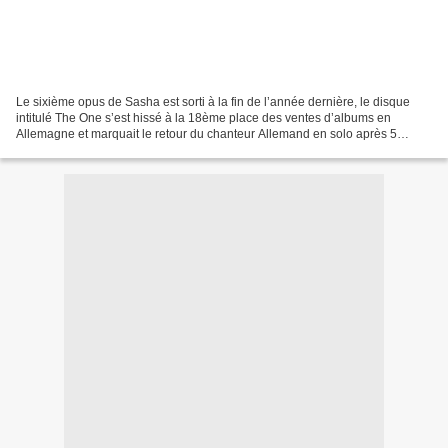
Le sixième opus de Sasha est sorti à la fin de l’année dernière, le disque
intitulé The One s’est hissé à la 18ème place des ventes d’albums en
Allemagne et marquait le retour du chanteur Allemand en solo après 5
longues années. Enjoy The Ride, nouvel...