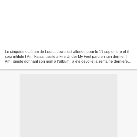
Le cinquième album de Leona Lewis est attendu pour le 11 septembre et il
sera intitulé I Am. Faisant suite à Fire Under My Feet paru en juin dernier, I
Am ; single donnant son nom à l’album ; a été dévoilé la semaine dernière
en Angleterre et il devient...