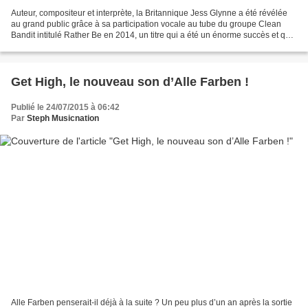
Auteur, compositeur et interprète, la Britannique Jess Glynne a été révélée
au grand public grâce à sa participation vocale au tube du groupe Clean
Bandit intitulé Rather Be en 2014, un titre qui a été un énorme succès et qui
s’est classé numéro 1 des...
Get High, le nouveau son d’Alle Farben !
Publié le 24/07/2015 à 06:42
Par
Steph Musicnation
Alle Farben penserait-il déjà à la suite ? Un peu plus d’un an après la sortie