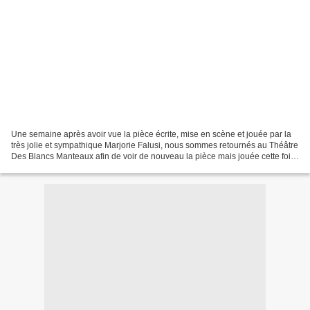
Une semaine après avoir vue la pièce écrite, mise en scène et jouée par la
très jolie et sympathique Marjorie Falusi, nous sommes retournés au Théâtre
Des Blancs Manteaux afin de voir de nouveau la pièce mais jouée cette fois
çi par Lionel Del Vala dans...