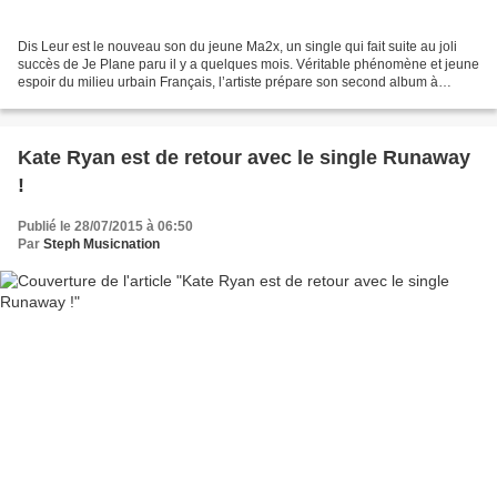
Dis Leur est le nouveau son du jeune Ma2x, un single qui fait suite au joli
succès de Je Plane paru il y a quelques mois. Véritable phénomène et jeune
espoir du milieu urbain Français, l’artiste prépare son second album à
paraître dans les mois à venir....
Kate Ryan est de retour avec le single Runaway
!
Publié le 28/07/2015 à 06:50
Par
Steph Musicnation