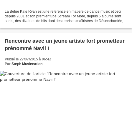
La Belge Kate Ryan est une référence en matière de dance music et ceci
depuis 2001 et son premier tube Scream For More, depuis 5 albums sont
sortis, des dizaines de hits dont des reprises maîtrisées de Désenchantée,
Libertine, The Promise You Made, Voyage...
Rencontre avec un jeune artiste fort prometteur
prénommé Navii !
Publié le 27/07/2015 à 06:42
Par
Steph Musicnation