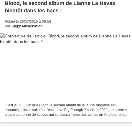
Blood, le second album de Lianne La Havas
bientôt dans les bacs !
Publié le 28/07/2015 à 06:59
Par
Steph Musicnation
C’est le 31 juillet que Blood le second album de la jeune Anglaise est
annoncé, il ferait suite à Is Your Love Big Enough ? sorti en 2011, un premier
album couronné de succès qui se classa 4ème des ventes en Angleterre et
qui conquit l’Europe, 5 singles...