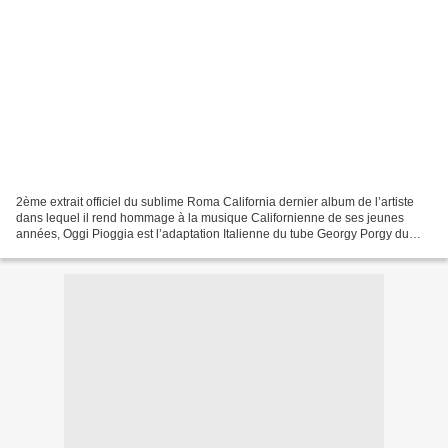
2ème extrait officiel du sublime Roma California dernier album de l’artiste
dans lequel il rend hommage à la musique Californienne de ses jeunes
années, Oggi Pioggia est l’adaptation Italienne du tube Georgy Porgy du
groupe Toto, une chanson présente...