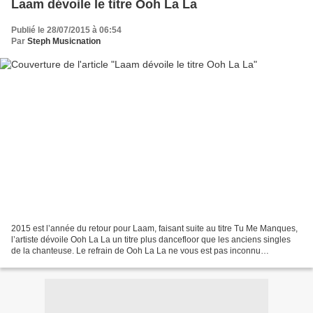
Laam dévoile le titre Ooh La La
Publié le 28/07/2015 à 06:54
Par
Steph Musicnation
2015 est l’année du retour pour Laam, faisant suite au titre Tu Me Manques,
l’artiste dévoile Ooh La La un titre plus dancefloor que les anciens singles
de la chanteuse. Le refrain de Ooh La La ne vous est pas inconnu
certainement parce qu’il reprend...