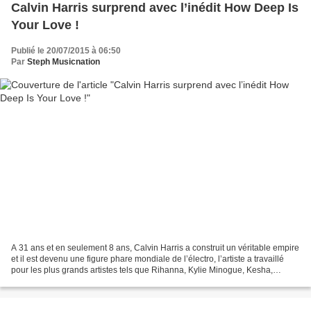
Calvin Harris surprend avec l’inédit How Deep Is
Your Love !
Publié le 20/07/2015 à 06:50
Par
Steph Musicnation
A 31 ans et en seulement 8 ans, Calvin Harris a construit un véritable empire
et il est devenu une figure phare mondiale de l’électro, l’artiste a travaillé
pour les plus grands artistes tels que Rihanna, Kylie Minogue, Kesha,
Scissor Sisters, Mary J.Blige...