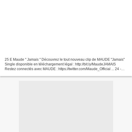
25 E Maude " Jamais " Découvrez le tout nouveau clip de MAUDE "Jamais"
Single disponible en téléchargement légal : http://bit.ly/MaudeJAMAIS
Restez connectés avec MAUDE : https://twitter.com/Maude_Official ... 24 -
Amir " Oasis " Music video for Oasis...