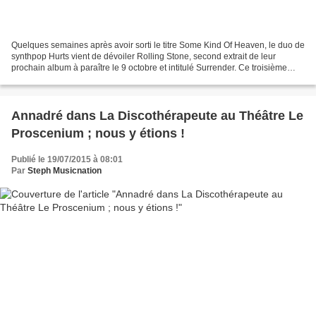
Quelques semaines après avoir sorti le titre Some Kind Of Heaven, le duo de
synthpop Hurts vient de dévoiler Rolling Stone, second extrait de leur
prochain album à paraître le 9 octobre et intitulé Surrender. Ce troisième
opus se présente sous de très...
Annadré dans La Discothérapeute au Théâtre Le
Proscenium ; nous y étions !
Publié le 19/07/2015 à 08:01
Par
Steph Musicnation