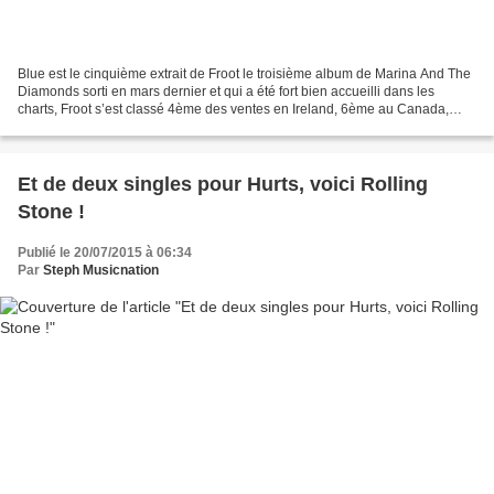
Blue est le cinquième extrait de Froot le troisième album de Marina And The
Diamonds sorti en mars dernier et qui a été fort bien accueilli dans les
charts, Froot s’est classé 4ème des ventes en Ireland, 6ème au Canada,
8ème aux Etats-Unis et 10ème en...
Et de deux singles pour Hurts, voici Rolling
Stone !
Publié le 20/07/2015 à 06:34
Par
Steph Musicnation