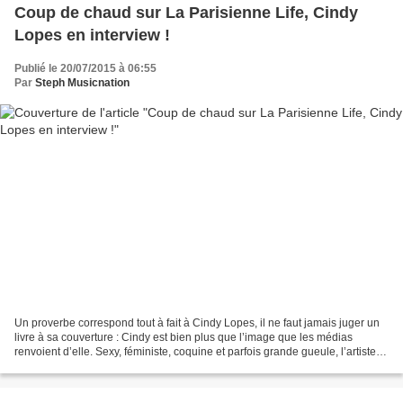
Coup de chaud sur La Parisienne Life, Cindy
Lopes en interview !
Publié le 20/07/2015 à 06:55
Par
Steph Musicnation
Un proverbe correspond tout à fait à Cindy Lopes, il ne faut jamais juger un
livre à sa couverture : Cindy est bien plus que l’image que les médias
renvoient d’elle. Sexy, féministe, coquine et parfois grande gueule, l’artiste
n’a pas sa langue dans sa...