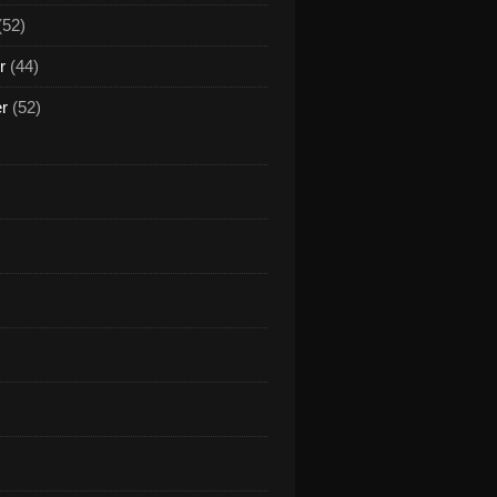
(52)
r
(44)
er
(52)