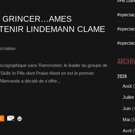
#Hit Dan
#spectac
T GRINCER…AMES
STENIR LINDEMANN CLAME
#spectac
#spectac
icnation
ARCHI
 discographique sans Rammstein, le leader du groupe de
Skills In Pills dont Praise Abort en est le premier
2026
 Allemande a décidé de s’offrir...
Août
(
Juillet
Juin
(
0
Mai
(5
Avril
(