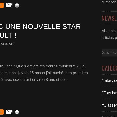
d'intervi
0
NEWSL
C UNE NOUVELLE STAR
Abonnez-
LT !
articles 
icnation
Email
CATÉG
lle Star ? Quels ont été tes débuts musicaux ? J’ai
o Hushh, j’avais 15 ans et j’ai touché mes premiers
ré avec eux durant environ 3 ans et ce...
#Intervi
#Playlis
#Classe
0