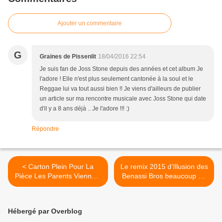
Ajouter un commentaire
G
Graines de Pissenlit
18/04/2016 22:54
Je suis fan de Joss Stone depuis des années et cet album Je
l'adore ! Elle n'est plus seulement cantonée à la soul et le
Reggae lui va tout aussi bien !! Je viens d'ailleurs de publier
un article sur ma rencontre musicale avec Joss Stone qui date
d'il y a 8 ans déjà .. Je l'adore !!! :)
Répondre
< Carton Plein Pour La
Le remix 2015 d’Illusion des
Pièce Les Parents Viennent
Benassi Bros beaucoup de
De Mars Les Enfants…Du
bruit pour rien… >
Mc Do !
Hébergé par Overblog