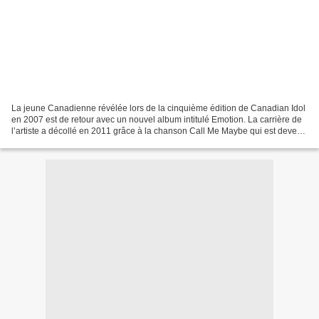
La jeune Canadienne révélée lors de la cinquième édition de Canadian Idol
en 2007 est de retour avec un nouvel album intitulé Emotion. La carrière de
l’artiste a décollé en 2011 grâce à la chanson Call Me Maybe qui est devenu
un tube à travers le monde,...