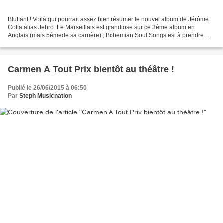
Bluffant ! Voilà qui pourrait assez bien résumer le nouvel album de Jérôme
Cotta alias Jehro. Le Marseillais est grandiose sur ce 3ème album en
Anglais (mais 5èmede sa carrière) ; Bohemian Soul Songs est à prendre
comme un voyage, c’est un petit morceau...
Carmen A Tout Prix bientôt au théâtre !
Publié le 26/06/2015 à 06:50
Par
Steph Musicnation