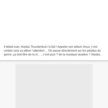
Il fallait oser, Alaska Thunderfuck l’a fait ! Appeler son album Anus, c’est
certain cela va attirer l’attention… On passe directement sur les pépites du
genre, ça doit être de la m…., c’est quoi ? de la musique laxative ? Alaska
Thunderfuck est connue...