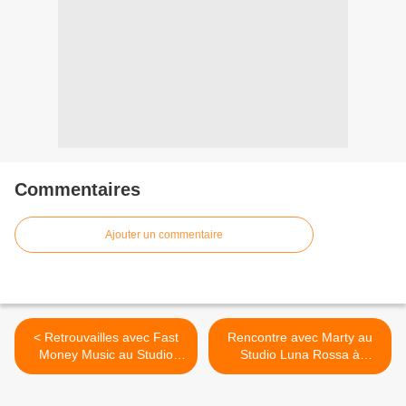
Commentaires
Ajouter un commentaire
< Retrouvailles avec Fast
Rencontre avec Marty au
Money Music au Studio
Studio Luna Rossa à
Luna Rossa afin d’en
l’occasion de la parution de
apprendre plus sur son
son premier album solo ! >