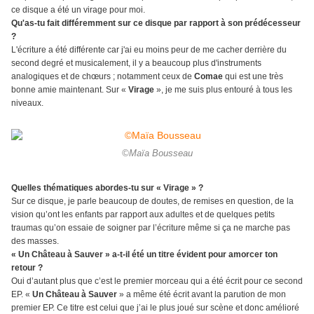
ce disque a été un virage pour moi.
Qu'as-tu fait différemment sur ce disque par rapport à son prédécesseur
?
L'écriture a été différente car j'ai eu moins peur de me cacher derrière du
second degré et musicalement, il y a beaucoup plus d'instruments
analogiques et de chœurs ; notamment ceux de
Comae
qui est une très
bonne amie maintenant. Sur «
Virage
», je me suis plus entouré à tous les
niveaux.
©Maïa Bousseau
Quelles thématiques abordes-tu sur « Virage » ?
Sur ce disque, je parle beaucoup de doutes, de remises en question, de la
vision qu’ont les enfants par rapport aux adultes et de quelques petits
traumas qu’on essaie de soigner par l’écriture même si ça ne marche pas
des masses.
« Un Château à Sauver » a-t-il été un titre évident pour amorcer ton
retour ?
Oui d’autant plus que c’est le premier morceau qui a été écrit pour ce second
EP. «
Un Château à Sauver
» a même été écrit avant la parution de mon
premier EP. Ce titre est celui que j’ai le plus joué sur scène et donc amélioré