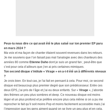
Peux-tu nous dire ce qui avait été le plus salué sur ton premier EP paru
en mars 2024 ?
Ma voix et ma façon de chanter étaient souvent revenues dans les retours.
Je me souviens que l’on faisait pas mal l'analogie avec des chanteurs des
années 80 comme
Etienne Daho
dont je suis un grand fan ; peut-être que
c’est pour cela d’ailleurs que j’en ai pris certaines mimiques.
Ton second disque s'intitule « Virage » en a-t-il été un à différents niveaux
?
Je crois bien. En tout cas, je l'ai fait en pensant à cela. Pour moi, ce second
disque est beaucoup plus premier degré que son prédécesseur. Entre ces
deux EPS, j’ai pris de l’âge et j’ai eu deux enfants. Sur «
Virage
», j’aborde
des thèmes un peu plus sombres et deep. Ce nouveau disque est moins
léger et un plus profond et je préfère encore plus cela même si on a pu me
reprocher le fait qu’il soit moins Pop et moins facilement accessible mais j’ai
l’impression que les gens aiment quand on se livre un peu plus et en cela,