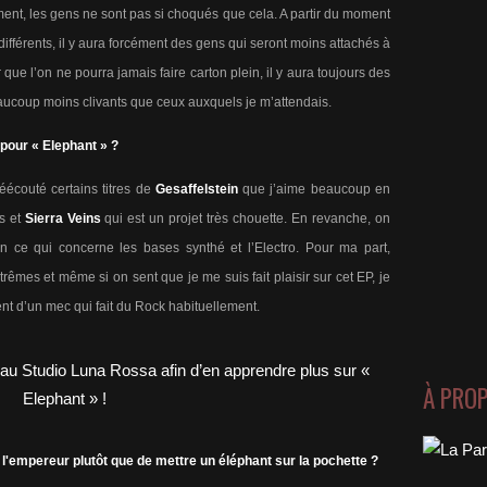
ment, les gens ne sont pas si choqués que cela. A partir du moment
 différents, il y aura forcément des gens qui seront moins attachés à
r que l’on ne pourra jamais faire carton plein, il y aura toujours des
eaucoup moins clivants que ceux auxquels je m’attendais.
 pour « Elephant » ?
réécouté certains titres de
Gesaffelstein
que j’aime beaucoup en
s et
Sierra Veins
qui est un projet très chouette. En revanche, on
 ce qui concerne les bases synthé et l’Electro. Pour ma part,
rêmes et même si on sent que je me suis fait plaisir sur cet EP, je
t d’un mec qui fait du Rock habituellement.
À PRO
r l'empereur plutôt que de mettre un éléphant sur la pochette ?