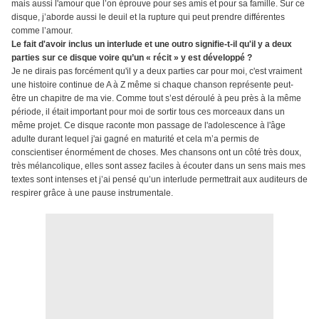
mais aussi l'amour que l’on éprouve pour ses amis et pour sa famille. Sur ce
disque, j’aborde aussi le deuil et la rupture qui peut prendre différentes
comme l’amour.
Le fait d'avoir inclus un interlude et une outro signifie-t-il qu'il y a deux
parties sur ce disque voire qu’un « récit » y est développé ?
Je ne dirais pas forcément qu'il y a deux parties car pour moi, c'est vraiment
une histoire continue de A à Z même si chaque chanson représente peut-
être un chapitre de ma vie. Comme tout s’est déroulé à peu près à la même
période, il était important pour moi de sortir tous ces morceaux dans un
même projet. Ce disque raconte mon passage de l'adolescence à l'âge
adulte durant lequel j'ai gagné en maturité et cela m’a permis de
conscientiser énormément de choses. Mes chansons ont un côté très doux,
très mélancolique, elles sont assez faciles à écouter dans un sens mais mes
textes sont intenses et j’ai pensé qu’un interlude permettrait aux auditeurs de
respirer grâce à une pause instrumentale.