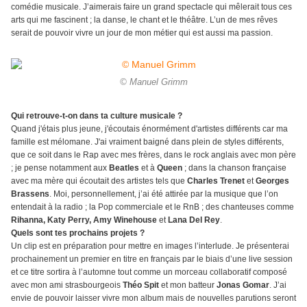
comédie musicale. J’aimerais faire un grand spectacle qui mêlerait tous ces
arts qui me fascinent ; la danse, le chant et le théâtre. L’un de mes rêves
serait de pouvoir vivre un jour de mon métier qui est aussi ma passion.
© Manuel Grimm
Qui retrouve-t-on dans ta culture musicale ?
Quand j'étais plus jeune, j'écoutais énormément d'artistes différents car ma
famille est mélomane. J'ai vraiment baigné dans plein de styles différents,
que ce soit dans le Rap avec mes frères, dans le rock anglais avec mon père
; je pense notamment aux
Beatles
et à
Queen
; dans la chanson française
avec ma mère qui écoutait des artistes tels que
Charles Trenet
et
Georges
Brassens
. Moi, personnellement, j’ai été attirée par la musique que l’on
entendait à la radio ; la Pop commerciale et le RnB ; des chanteuses comme
Rihanna, Katy Perry, Amy Winehouse
et
Lana Del Rey
.
Quels sont tes prochains projets ?
Un clip est en préparation pour mettre en images l’interlude. Je présenterai
prochainement un premier en titre en français par le biais d’une live session
et ce titre sortira à l’automne tout comme un morceau collaboratif composé
avec mon ami strasbourgeois
Théo Spit
et mon batteur
Jonas Gomar
. J’ai
envie de pouvoir laisser vivre mon album mais de nouvelles parutions seront