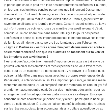
Ces lumières dans l’obscurité reflètent beaucoup de choses dans ma vie et
je pense que chacun peut s’en faire des interprétations différentes. Pour moi,
en tout cas, ces lumières sont les personnes que j'ai rencontrées sur mon
chemin et qui m'ont tendu la main, ce sont les passions qui m'ont permis de
m'évader un peu de la réalité quand c'était difficile. Parfois, ça peut être un
rayon de soleil dans une journée pluvieuse. Ce sont les petits riens de la vie
qui m'ont permis de voir les choses de manière plus positive quand c'était
compliqué. Je considère que dans l'obscurité, il y a toujours des petites
lumières et je pense qu’il est important que tout le monde trouve ses formes
de lumières afin de ne pas se perdre trop longtemps dans l'obscurité.
« Lights in Darkness » est très épuré d'un point de vue musical, était-ce
sciemment recherché afin que les auditeurs se focalisent sur ta voix et
les émotions que tu véhicules ?
Il est vrai que j’accorde énormément d'importance au texte car j’ai envie de
pouvoir véhiculer mes émotions et mes expériences de vie à travers mes
écrits pour qu'un maximum de gens puissent s'y retrouver ; j’ai à cœur qu’ils
puissent s’identifier dans mes textes avec leurs propres expériences de vie.
Par ailleurs, le côté vocal est aussi très important pour moi, je fais une réelle
recherche de mélodies. Si j’ai composé tous les morceaux de l'album, j'ai été
grandement accompagnée et aidée par des musiciens ; des amis ; pour les
arrangements et ils ont apporté leur patte musicale à ce disque. En ce qui
concerne le côté acoustique, je pense que j'y ai tenu parce qu'à la base, je
viens de cette musique-là. Lorsque j’ai commencé à présenter des reprises
sur les réseaux sociaux, je m’accompagnais à la guitare acoustique ou au