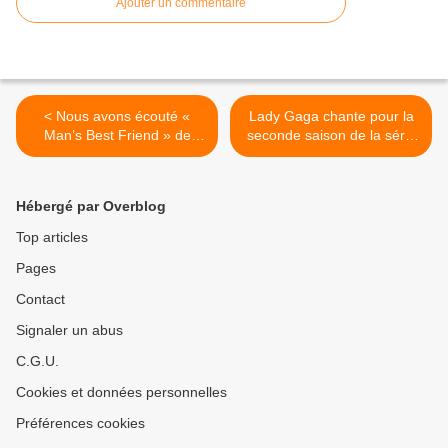
Ajouter un commentaire
< Nous avons écouté «
Lady Gaga chante pour la
Man’s Best Friend » de
seconde saison de la série
Sabrina Carpenter !
« Mercredi » ! >
Hébergé par Overblog
Top articles
Pages
Contact
Signaler un abus
C.G.U.
Cookies et données personnelles
Préférences cookies