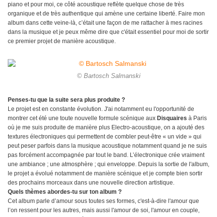
piano et pour moi, ce côté acoustique reflète quelque chose de très
organique et de très authentique qui amène une certaine liberté. Faire mon
album dans cette veine-là, c’était une façon de me rattacher à mes racines
dans la musique et je peux même dire que c'était essentiel pour moi de sortir
ce premier projet de manière acoustique.
© Bartosch Salmanski
Penses-tu que la suite sera plus produite ?
Le projet est en constante évolution. J'ai notamment eu l'opportunité de
montrer cet été une toute nouvelle formule scénique aux
Disquaires
à Paris
où je me suis produite de manière plus Electro-acoustique, on a ajouté des
textures électroniques qui permettent de combler peut-être « un vide » qui
peut peser parfois dans la musique acoustique notamment quand je ne suis
pas forcément accompagnée par tout le band. L’électronique crée vraiment
une ambiance ; une atmosphère ; qui enveloppe. Depuis la sortie de l'album,
le projet a évolué notamment de manière scénique et je compte bien sortir
des prochains morceaux dans une nouvelle direction artistique.
Quels thèmes abordes-tu sur ton album ?
Cet album parle d’amour sous toutes ses formes, c'est-à-dire l'amour que
l’on ressent pour les autres, mais aussi l'amour de soi, l'amour en couple,