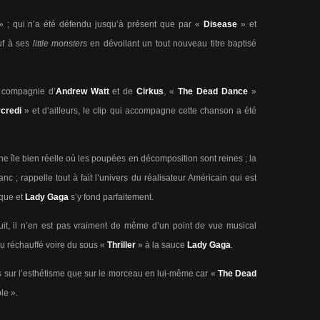
 ; qui n’a été défendu jusqu’à présent que par «
Disease
» et
uf à ses
little monsters
en dévoilant un tout nouveau titre baptisé
 compagnie d’
Andrew Watt
et de
Cirkus
, «
The Dead Dance
»
credi
» et d’ailleurs, le clip qui accompagne cette chanson a été
e île bien réelle où les poupées en décomposition sont reines ; la
anc ; rappelle tout à fait l’univers du réalisateur Américain qui est
ique et
Lady Gaga
s’y fond parfaitement.
it, il n’en est pas vraiment de même d’un point de vue musical
du réchauffé voire du sous «
Thriller
» à la sauce
Lady
Gaga
.
 sur l’esthétisme que sur le morceau en lui-même car «
The Dead
le ».