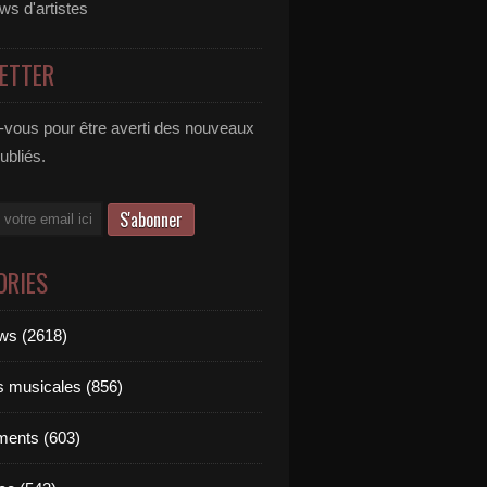
ews d'artistes
ETTER
vous pour être averti des nouveaux
publiés.
ORIES
ews (2618)
ts musicales (856)
ments (603)