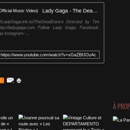
Lady Gaga - The Dead Dance (Official Music Video)
adyGaga.lnk.to/TheDeadDance Directed by Tim
//ladygaga.com Follow Lady Gaga: Facebook:
 Instagram: ...
https://www.youtube.com/watch?v=xGaZBfJOyAc
0
À PRO