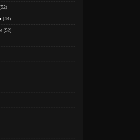
(52)
r
(44)
er
(52)