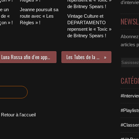
d'intervi
le un
Jeanne poursuit sa
 de «
route avec « Les
Vintage Culture et
NEWSL
on » !
Règles » !
DEPARTAMENTO
repensent le « Toxic »
de Britney Spears !
Abonnez-
articles 
Rencontre avec Joceline au Studio Luna Rossa afin d’en apprendre plus sur « Lights In Darkness » !
Les Tubes de la Rentrée 1990 !
Email
CATÉG
#Intervi
#Playlis
Retour à l'accueil
#Classe