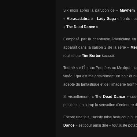
Six mois après la parution de «
Mayhem
»
«
Abracadabra
» ;
Lady Gaga
offre du ne
«
The Dead Dance
».
Composé par la chanteuse Américaine en
apparaît dans la saison 2 de la série «
Mer
réalisé par
Tim Burton
himself
.
Tourné sur l’Île aux Poupées au Mexique ; un
vidéo ; qui est majoritairement en noir et bl
adepte du fantastique et de l’imagerie horrif
Si visuellement, «
The Dead Dance
» sédu
puisque l’on a trop la sensation d'entendre 
Encore une fois,
l'artiste
mise beaucoup plus
Dance
» est pour ainsi dire « tout juste potab