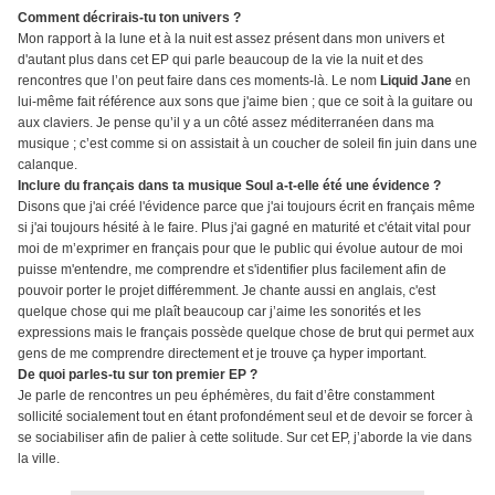
Comment décrirais-tu ton univers ?
Mon rapport à la lune et à la nuit est assez présent dans mon univers et
d'autant plus dans cet EP qui parle beaucoup de la vie la nuit et des
rencontres que l’on peut faire dans ces moments-là. Le nom
Liquid Jane
en
lui-même fait référence aux sons que j'aime bien ; que ce soit à la guitare ou
aux claviers. Je pense qu’il y a un côté assez méditerranéen dans ma
musique ; c’est comme si on assistait à un coucher de soleil fin juin dans une
calanque.
Inclure du français dans ta musique Soul a-t-elle été une évidence ?
Disons que j'ai créé l'évidence parce que j'ai toujours écrit en français même
si j'ai toujours hésité à le faire. Plus j'ai gagné en maturité et c'était vital pour
moi de m’exprimer en français pour que le public qui évolue autour de moi
puisse m'entendre, me comprendre et s'identifier plus facilement afin de
pouvoir porter le projet différemment. Je chante aussi en anglais, c'est
quelque chose qui me plaît beaucoup car j’aime les sonorités et les
expressions mais le français possède quelque chose de brut qui permet aux
gens de me comprendre directement et je trouve ça hyper important.
De quoi parles-tu sur ton premier EP ?
Je parle de rencontres un peu éphémères, du fait d’être constamment
sollicité socialement tout en étant profondément seul et de devoir se forcer à
se sociabiliser afin de palier à cette solitude. Sur cet EP, j’aborde la vie dans
la ville.