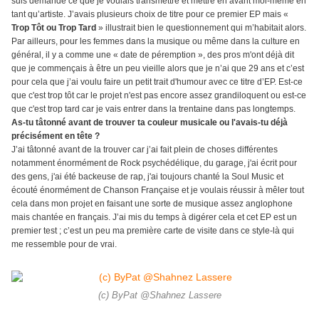
suis demandé ce que je voulais transmettre et mettre en avant moi-même en
tant qu’artiste. J’avais plusieurs choix de titre pour ce premier EP mais «
Trop Tôt ou Trop Tard
» illustrait bien le questionnement qui m’habitait alors.
Par ailleurs, pour les femmes dans la musique ou même dans la culture en
général, il y a comme une « date de péremption », des pros m'ont déjà dit
que je commençais à être un peu vieille alors que je n’ai que 29 ans et c’est
pour cela que j’ai voulu faire un petit trait d'humour avec ce titre d’EP.
Est-ce
que c'est trop tôt car le projet n'est pas encore assez grandiloquent ou est-ce
que c'est trop tard car je vais entrer dans la trentaine dans pas longtemps.
As-tu tâtonné avant de trouver ta couleur musicale ou l'avais-tu déjà
précisément en tête ?
J’ai tâtonné avant de la trouver car j’ai fait plein de choses différentes
notamment énormément de Rock psychédélique, du garage, j'ai écrit pour
des gens, j'ai été backeuse de rap, j'ai toujours chanté la Soul Music et
écouté énormément de Chanson Française et je voulais réussir à mêler tout
cela dans mon projet en faisant une sorte de musique assez anglophone
mais chantée en français. J’ai mis du temps à digérer cela et cet EP est un
premier test ; c’est un peu ma première carte de visite dans ce style-là qui
me ressemble pour de vrai.
(c) ByPat @Shahnez Lassere