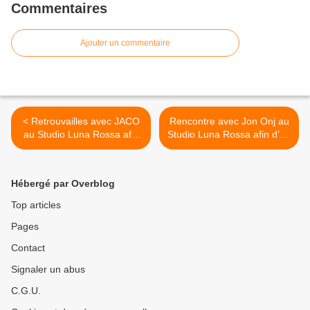
Commentaires
Ajouter un commentaire
< Retrouvailles avec JACO
Rencontre avec Jon Onj au
au Studio Luna Rossa afin
Studio Luna Rossa afin d’en
d’en apprendre plus sur son
apprendre plus sur «
premier album baptisé «
Tekibama » ! >
Plan F » !
Hébergé par Overblog
Top articles
Pages
Contact
Signaler un abus
C.G.U.