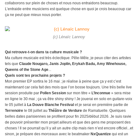
collaborons sur plein de choses et nous nous entraidons beaucoup.
L’entraide entre musiciens est quelque chose en quoi je crois beaucoup car
ça ne peut que mieux nous porter.
(c) Lénaïc Lannoy
Qui retrouve-t-on dans ta culture musicale ?
Ma culture musicale est très éclectique. Pêle-Mêle, je peux citer des artistes
tels que
Claude Nougaro, Janis Joplin, Erykah Badu, Amy Winehouse,
Queens of the Stone Age
...
Quels sont tes prochains projets ?
Mon premier EP sortira le 16 mai ; je réalise à peine que ça y est c’est
maintenant car cela fait des mois que l’on bosse toujours. Une très belle live
session produite par
Pollen Session
sur mon titre «
L’Inconnue
» sera mise
en ligne le 30 mai ; ça va être shiny shiny ! Je jouerai en solo en guitare-voix
le 05 juillet à
La Douve Blanche Festival
et je serai en première partie de
Terrenoire
le 08 juillet au
Théâtre de Verdure
de Ramatuelle. Quelques
belles dates parisiennes se profilent pour fin 2025/début 2026. Je suis ravie
de pouvoir présenter mon projet ailleurs et que des gens me proposent des
choses ! Il se pourrait qu’il y ait un autre clip mais rien n’est encore officiel...et
sinon, je prépare des morceaux avec le beatmaker
NxQuantize
qui est un