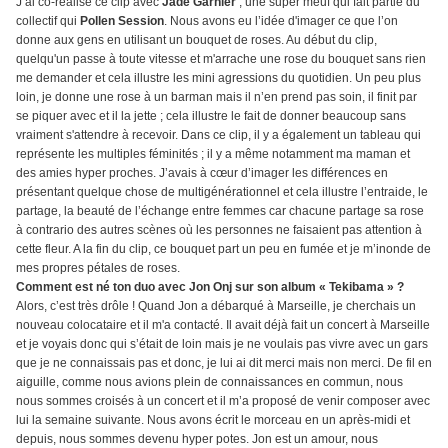
J’ai co-réalisé ce clip avec
Jade Garnier
; une super meuf qui fait partie du
collectif qui
Pollen Session
. Nous avons eu l’idée d'imager ce que l’on
donne aux gens en utilisant un bouquet de roses. Au début du clip,
quelqu'un passe à toute vitesse et m'arrache une rose du bouquet sans rien
me demander et cela illustre les mini agressions du quotidien. Un peu plus
loin, je donne une rose à un barman mais il n’en prend pas soin, il finit par
se piquer avec et il la jette ; cela illustre le fait de donner beaucoup sans
vraiment s'attendre à recevoir. Dans ce clip, il y a également un tableau qui
représente les multiples féminités ; il y a même notamment ma maman et
des amies hyper proches. J’avais à cœur d’imager les différences en
présentant quelque chose de multigénérationnel et cela illustre l’entraide, le
partage, la beauté de l’échange entre femmes car chacune partage sa rose
à contrario des autres scènes où les personnes ne faisaient pas attention à
cette fleur. A la fin du clip, ce bouquet part un peu en fumée et je m’inonde de
mes propres pétales de roses.
Comment est né ton duo avec Jon Onj sur son album « Tekibama » ?
Alors, c’est très drôle ! Quand Jon a débarqué à Marseille, je cherchais un
nouveau colocataire et il m'a contacté. Il avait déjà fait un concert à Marseille
et je voyais donc qui s’était de loin mais je ne voulais pas vivre avec un gars
que je ne connaissais pas et donc, je lui ai dit merci mais non merci. De fil en
aiguille, comme nous avions plein de connaissances en commun, nous
nous sommes croisés à un concert et il m’a proposé de venir composer avec
lui la semaine suivante. Nous avons écrit le morceau en un après-midi et
depuis, nous sommes devenu hyper potes. Jon est un amour, nous