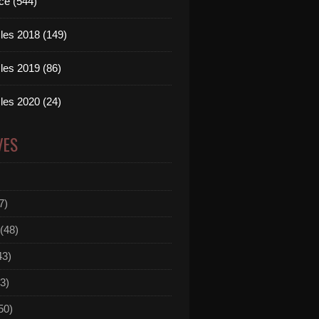
ce (544)
les 2018 (149)
les 2019 (86)
les 2020 (24)
VES
7)
(48)
43)
3)
50)