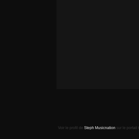
Voir le profil de
Steph Musicnation
sur le portail