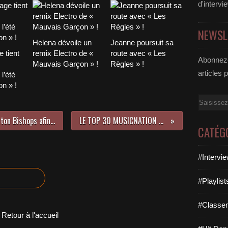
d'intervi
NEWSL
Helena dévoile un
Jeanne poursuit sa
 tient
remix Electro de «
route avec « Les
Abonnez-
Mauvais Garçon » !
Règles » !
articles 
l’été
n » !
Email
Rencontre avec Nader de The Wanton Bishops afin d’en apprendre plus sur « Under The Sun » !
LE TOP 30 MUSICNATION N°504 - 09 FÉVRIER 2025
CATÉG
#Intervi
#Playlis
#Classe
Retour à l'accueil