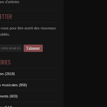
ews d'artistes
ETTER
vous pour être averti des nouveaux
publiés.
ORIES
ews (2618)
ts musicales (856)
ments (603)