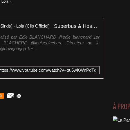
«
Lola
».
Superbus & Hoshi (Feat. Nicola Sirkis) - Lola (Clip Officiel)
éalisé par Edie BLANCHARD @edie_blanchard 1er
se BLACHERE @louiseblachere Directeur de la
hovighagop 1er ...
https://www.youtube.com/watch?v=qu5wKWnPdTg
0
À PRO