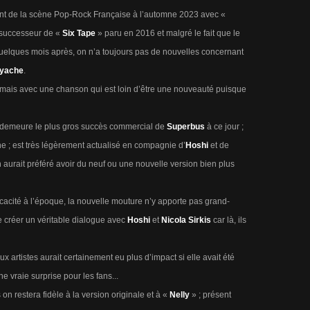
vant de la scène Pop-Rock Française à l’automne 2023 avec «
u successeur de «
Six Tape
» paru en 2016 et malgré le fait que le
uelques mois après, on n’a toujours pas de nouvelles concernant
Ayache
.
mais avec une chanson qui est loin d’être une nouveauté puisque
i demeure le plus gros succès commercial de
Superbus
à ce jour ;
ne ; est très légèrement actualisé en compagnie d’
Hoshi
et de
aurait préféré avoir du neuf ou une nouvelle version bien plus
cacité à l’époque, la nouvelle mouture n’y apporte pas grand-
de créer un véritable dialogue avec
Hoshi
et
Nicola Sirkis
car là, ils
eux artistes aurait certainement eu plus d’impact si elle avait été
ne vraie surprise pour les fans...
n restera fidèle à la version originale et à «
Nelly
» ; présent