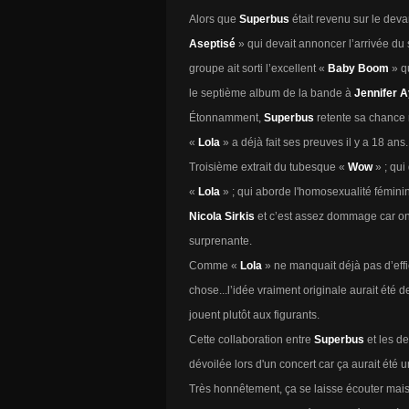
Alors que
Superbus
était revenu sur le de
Aseptisé
» qui devait annoncer l’arrivée d
groupe ait sorti l’excellent «
Baby Boom
» q
le septième album de la bande à
Jennifer 
Étonnamment,
Superbus
retente sa chance 
«
Lola
» a déjà fait ses preuves il y a 18 ans.
Troisième extrait du tubesque «
Wow
» ; qu
«
Lola
» ; qui aborde l'homosexualité fémini
Nicola Sirkis
et c’est assez dommage car on 
surprenante.
Comme «
Lola
» ne manquait déjà pas d’effi
chose...l’idée vraiment originale aurait été 
jouent plutôt aux figurants.
Cette collaboration entre
Superbus
et les d
dévoilée lors d'un concert car ça aurait été u
Très honnêtement, ça se laisse écouter mais o