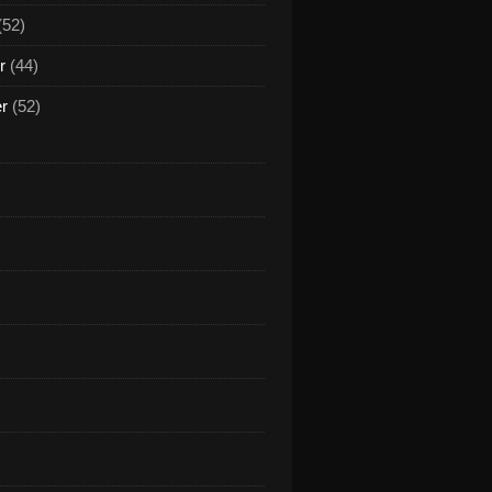
(52)
r
(44)
er
(52)