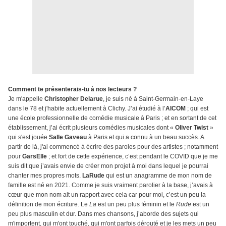
Comment te présenterais-tu à nos lecteurs ?
Je m'appelle
Christopher Delarue
, je suis né à Saint-Germain-en-Laye
dans le 78 et j'habite actuellement à Clichy. J’ai étudié à l’
AICOM
; qui est
une école professionnelle de comédie musicale à Paris ; et en sortant de cet
établissement, j’ai écrit plusieurs comédies musicales dont «
Oliver Twist
»
qui s'est jouée
Salle Gaveau
à Paris et qui a connu à un beau succès. A
partir de là, j'ai commencé à écrire des paroles pour des artistes ; notamment
pour
GarsElle
; et fort de cette expérience, c’est pendant le COVID que je me
suis dit que j’avais envie de créer mon projet à moi dans lequel je pourrai
chanter mes propres mots.
LaRude
qui est un anagramme de mon nom de
famille est né en 2021. Comme je suis vraiment parolier à la base, j’avais à
cœur que mon nom ait un rapport avec cela car pour moi, c’est un peu la
définition de mon écriture. Le
La
est un peu plus féminin et le
Rude
est un
peu plus masculin et dur. Dans mes chansons, j’aborde des sujets qui
m'importent, qui m'ont touché, qui m'ont parfois dérouté et je les mets un peu