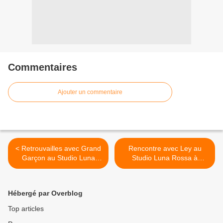
Commentaires
Ajouter un commentaire
< Retrouvailles avec Grand
Rencontre avec Ley au
Garçon au Studio Luna
Studio Luna Rossa à
Rossa afin d’en apprendre
l’occasion de la parution de
plus sur « Spécial » !
« Fier » ! >
Hébergé par Overblog
Top articles