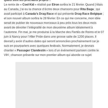
Quels sont tes prochains projets ?
Le remix de «
Cool Kid
» réalisé par
Elron
sortira le 21 février. Quand j’étais
au Canada, j’ai eu la chance d’écrire deux chansons pour
Rita Baga
; qui
avait participé à
Canada’s Drag Race
et qui présente
Drag Race Belgique
;
et son nouvel album sortira le 28 février. En ce qui me concerne, mon idée
serait de publier de nouveaux morceaux à peu près tous les deux mois
avant de dévoiler l’intégralité de mon deuxième album idéalement à
l’automne. Fin mai, je me produirai à la Marche des Fiertés de Reims et le 07
juin à Nancy pour l’After Pride dans une grosse salle de 1200 places. Il
devrait y avoir d’autres dates qui seront annoncées prochainement car je
suis en pourparlers avec quelques festivals. Normalement, je devrais
chanter «
Passager Clandestin
» lors d’un événement parisien contre le
VIH ; chanson présente sur mon premier album qui aborde ce sujet.