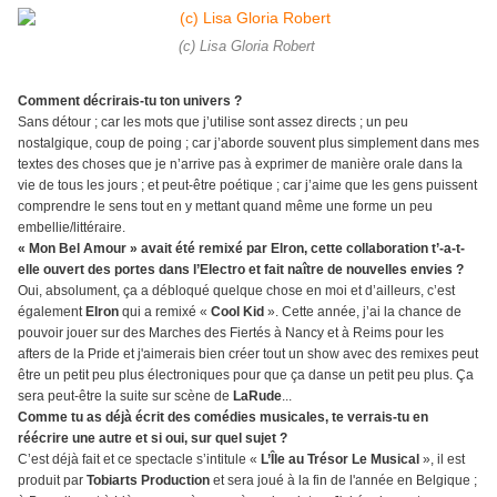
(c) Lisa Gloria Robert
Comment décrirais-tu ton univers ?
Sans détour ; car les mots que j’utilise sont assez directs ; un peu
nostalgique, coup de poing ; car j’aborde souvent plus simplement dans mes
textes des choses que je n’arrive pas à exprimer de manière orale dans la
vie de tous les jours ; et peut-être poétique ; car j’aime que les gens puissent
comprendre le sens tout en y mettant quand même une forme un peu
embellie/littéraire.
« Mon Bel Amour » avait été remixé par Elron, cette collaboration t’-a-t-
elle ouvert des portes dans l’Electro et fait naître de nouvelles envies ?
Oui, absolument, ça a débloqué quelque chose en moi et d’ailleurs, c’est
également
Elron
qui a remixé «
Cool Kid
». Cette année, j’ai la chance de
pouvoir jouer sur des Marches des Fiertés à Nancy et à Reims pour les
afters de la Pride et j'aimerais bien créer tout un show avec des remixes peut
être un petit peu plus électroniques pour que ça danse un petit peu plus. Ça
sera peut-être la suite sur scène de
LaRude
...
Comme tu as déjà écrit des comédies musicales, te verrais-tu en
réécrire une autre et si oui, sur quel sujet ?
C’est déjà fait et ce spectacle s’intitule «
L’Île au Trésor Le Musical
», il est
produit par
Tobiarts Production
et sera joué à la fin de l'année en Belgique ;