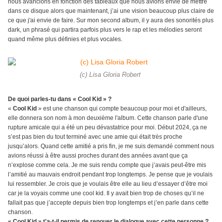
nous avancions en fonction des tableaux que nous avions envie de mettre
dans ce disque alors que maintenant, j’ai une vision beaucoup plus claire de
ce que j'ai envie de faire. Sur mon second album, il y aura des sonorités plus
dark, un phrasé qui partira parfois plus vers le rap et les mélodies seront
quand même plus définies et plus vocales.
(c) Lisa Gloria Robert
De quoi parles-tu dans « Cool Kid » ?
«
Cool Kid
» est une chanson qui compte beaucoup pour moi et d'ailleurs,
elle donnera son nom à mon deuxième l'album. Cette chanson parle d'une
rupture amicale qui a été un peu dévastatrice pour moi. Début 2024, ça ne
s’est pas bien du tout terminé avec une amie qui était très proche
jusqu’alors. Quand cette amitié a pris fin, je me suis demandé comment nous
avions réussi à être aussi proches durant des années avant que ça
n’explose comme cela. Je me suis rendu compte que j’avais peut-être mis
l’amitié au mauvais endroit pendant trop longtemps. Je pense que je voulais
lui ressembler. Je crois que je voulais être elle au lieu d’essayer d’être moi
car je la voyais comme une cool kid. Il y avait bien trop de choses qu’il ne
fallait pas que j’accepte depuis bien trop longtemps et j’en parle dans cette
chanson.
« Cool Kid » t'a-t-il permis de renouer le dialogue avec cette personne ?