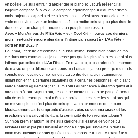
en poésie. Je suis entrain d’apprendre le piano et jusqu’à présent, j’ai
toujours composé à la voix. Je compose également pour d’autres artistes
mais toujours a cappella et cela à ses limites ; c’est aussi pour cela que j’ai
vraiment envie d’avoir un instrument afin de mettre cela un peu plus dans le
dur et ouvrir un champ harmonique un peu plus intéressant.
Avec « Mon Amour, Je M’En Vais » et « Cool Kid » ; parus ces derniers
mois ; es-tu allé encore plus dans l’intime par rapport à « L’An Fête »
sorti en juin 2023 ?
Pour moi, l’écriture est comme un journal intime. J’aime bien parler de ma
vie dans mes chansons et je ne pense pas que les plus récentes soient plus
intimes que celles de «
L’An Fête
». En revanche, elles parlent d’un moment
de ma vie un peu différent car depuis ma trentaine ; à peu près ; je me rends
compte que j’essaie de me remettre au centre de ma vie notamment en
disant non enfin à certaines situations ou à certaines personnes ; en disant
merde parfois également ; car j’ai toujours eu tendance à être trop gentil et à
dire amen à tout. Aujourd’hui, j’essaie de mettre un coup de poing là-dedans
afin de tenir debout par moi-même en arrêtant d’accepter les situations qui
ne me vont plus et c’est plus de cela que va traiter mon second album.
Musicalement, as-tu emprunté d'autres voies ou ces morceaux et les
prochains s'inscrivent-ils dans la continuité de ton premier album ?
Sur mon premier album, je me suis cherché, j’ai essayé de voir ce qui
m’intéressait et j’ai plus travaillé en mode single par single main dans la
main avec
Nicolas Lassus
qui était mon compositeur. Pour «
L’An Fête
»,