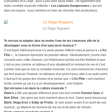
à Bruxelles et à Liège ; pour à peu près seize dates. J'ai également une
autre comédie musicale intitulée «
Les Liaisons Dangereuses
» qui est
dans les tuyaux ; nous sommes en train de chercher des producteurs.
(c) Diego Nogueira
Te verrais-tu adapter plus ou moins l’une de tes chansons afin de la
développer sous la forme d’un spectacle musical ?
C'est hyper intéressant et je n’y avais jamais réfléchi mais je pense à «
L’An
Fête
» ; la chanson éponyme du premier album. Généralement, j'ouvre mes
concerts avec cette chanson, j'ai l'impression qu'elle est très théâtral et que
c’est un peu comme un tableau d’une situation/d’un moment de vie et c’est
comme cela que je vois la comédie musicale. Ce sont vraiment les chansons
qui font avancer l'histoire, on démarre d'un point A pour aller à un autre point,
il faut qu'il se passe des choses et je pense que «
L’An Fête
» est vraiment
écrite comme ça car il y a un développement ; une histoire.
Qui retrouve-t-on dans ta culture musicale ?
Diam's
a été une grosse référence pour moi tout comme
Damien Saez
et
Noir Désir
; des gens qui sont vraiment dans le mot. J'aime aussi beaucoup
Björk
,
Noga Erez
et
Eddy de Pretto
. Je suis assez ouvert d’un point de vue
musical ; ça dépend du moment de ma vie et de plein de choses.