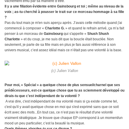
vachement ému par sa manière d’être.
Il y a une filiation évidente entre Gainsbourg et toi ; même au niveau de la
voix ; as-tu cherché à pousser le trait sur ce morceau hommage à sa fille
?
Pas du tout mais je m'en suis aperçu après. J’avais cette mélodie quand j'ai
commencé à composer «
Charlotte G.
»
et quand le refrain arrivé, ça m’a fait
penser à un morceau de
Gainsbourg
qui s'appelle «
Shush Shush
Charlotte
» et du coup, je me suis dit que la boucle était bouclée. Non
seulement, je parle de sa fille mais en plus je fais aussi référence à son
univers musical, c’est assez idéal mais ce n’était pas une volonté à la base.
(c) Julien Vallon
Pour moi, « Spécial » a quelque chose de plus sensuel/charnel que ses
prédécesseurs, est-ce quelque chose que tu as sciemment développé ou
dirais-tu que c'est indépendant de ta volonté ?
A vrai dire, c'est indépendant de ma volonté mais si ça existe comme tel,
c'est qu'il y avait quelque chose en moi qui s'est exprimé sans que ce soit
écrit avec des mots...En tout cas, ce n’est pas le résultat d'une volonté
vraiment stratégique. Je trouve que chaque EP correspond à un moment/un
mood un peu particulier, c’est la beauté la musique.
Quels thèmes abordes-tu sur ce disque ?