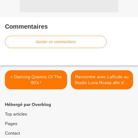
Commentaires
Ajouter un commentaire
< Dancing Queens Of The
Rencontre avec LaRude au
80's !
Studio Luna Rossa afin d’en
apprendre plus sur « Cool
Kid » ! >
Hébergé par Overblog
Top articles
Pages
Contact