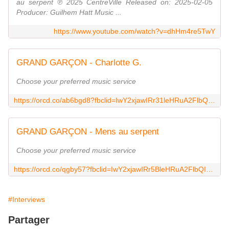
au serpent ℗ 2025 CentreVille Released on: 2025-02-05
Producer: Guilhem Hatt Music ...
https://www.youtube.com/watch?v=dhHm4re5TwY
GRAND GARÇON - Charlotte G.
Choose your preferred music service
https://orcd.co/ab6bgd8?fbclid=IwY2xjawIRr31leHRuA2FlbQIxMAABHaU5CXeNCg7JjS0gyvwJHlA3HgVx00-qk5NuFByAejw0yvacKe1_gQZNDA_aem_XPwyu7g4YoxV8z_FnPjpmg
GRAND GARÇON - Mens au serpent
Choose your preferred music service
https://orcd.co/qgby57?fbclid=IwY2xjawIRr5BleHRuA2FlbQIxMAABHVHDFYPvFGm4vg9Jfd1TtKdBgbCIfkpXjrXBsXK06YP0br-cm8D8Mkhmvw_aem_3ZutsLAX17_pPv3uqzexqw
#Interviews
Partager