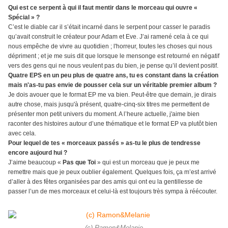
Qui est ce serpent à qui il faut mentir dans le morceau qui ouvre «
Spécial » ?
C’est le diable car il s’était incarné dans le serpent pour casser le paradis
qu’avait construit le créateur pour Adam et Eve. J’ai ramené cela à ce qui
nous empêche de vivre au quotidien ; l'horreur, toutes les choses qui nous
dépriment ; et je me suis dit que lorsque le mensonge est retourné en négatif
vers des gens qui ne nous veulent pas du bien, je pense qu’il devient positif.
Quatre EPS en un peu plus de quatre ans, tu es constant dans la création
mais n'as-tu pas envie de pousser cela sur un véritable premier album ?
Je dois avouer que le format EP me va bien. Peut-être que demain, je dirais
autre chose, mais jusqu'à présent, quatre-cinq-six titres me permettent de
présenter mon petit univers du moment. A l’heure actuelle, j'aime bien
raconter des histoires autour d’une thématique et le format EP va plutôt bien
avec cela.
Pour lequel de tes « morceaux passés » as-tu le plus de tendresse
encore aujourd hui ?
J’aime beaucoup «
Pas que Toi
» qui est un morceau que je peux me
remettre mais que je peux oublier également. Quelques fois, ça m’est arrivé
d’aller à des fêtes organisées par des amis qui ont eu la gentillesse de
passer l’un de mes morceaux et celui-là est toujours très sympa à réécouter.