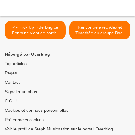
< « Pick Up » de Brigitte
Rencontre avec Alex et
Fontaine vient de sortir !
Timothée du groupe Back
In The City au Studio Luna
Rossa afin d’en apprendre
plus sur leur premier album
Hébergé par Overblog
! >
Top articles
Pages
Contact
Signaler un abus
C.G.U.
Cookies et données personnelles
Préférences cookies
Voir le profil de Steph Musicnation sur le portail Overblog