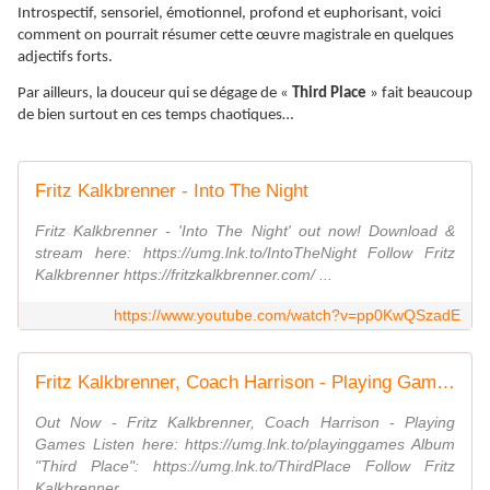
Introspectif, sensoriel, émotionnel, profond et euphorisant, voici
comment on pourrait résumer cette œuvre magistrale en quelques
adjectifs forts.
Par ailleurs, la douceur qui se dégage de «
Third Place
» fait beaucoup
de bien surtout en ces temps chaotiques…
Fritz Kalkbrenner - Into The Night
Fritz Kalkbrenner - 'Into The Night' out now! Download &
stream here: https://umg.lnk.to/IntoTheNight Follow Fritz
Kalkbrenner https://fritzkalkbrenner.com/ ...
https://www.youtube.com/watch?v=pp0KwQSzadE
Fritz Kalkbrenner, Coach Harrison - Playing Games (Official Music Video)
Out Now - Fritz Kalkbrenner, Coach Harrison - Playing
Games Listen here: https://umg.lnk.to/playinggames Album
"Third Place": https://umg.lnk.to/ThirdPlace Follow Fritz
Kalkbrenner ...