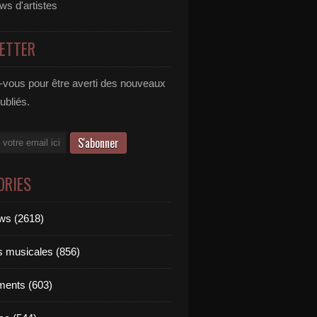
ews d'artistes
ETTER
vous pour être averti des nouveaux
publiés.
ORIES
ews (2618)
ts musicales (856)
ments (603)