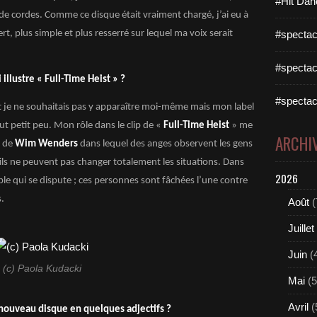
#Hit Dan
e cordes. Comme ce disque était vraiment chargé, j’ai eu à
, plus simple et plus resserré sur lequel ma voix serait
#spectac
#spectac
 illustre « Full-Time Heist » ?
#spectac
et je ne souhaitais pas y apparaître moi-même mais mon label
 petit peu. Mon rôle dans le clip de «
Full-Time Heist
» me
ARCHI
 de
Wim Wenders
dans lequel des anges observent les gens
 ils ne peuvent pas changer totalement les situations. Dans
2026
ple qui se dispute ; ces personnes sont fâchées l’une contre
s.
Août
(
Juillet
Juin
(
(c) Paola Kudacki
Mai
(5
Avril
(
 nouveau disque en quelques adjectifs ?