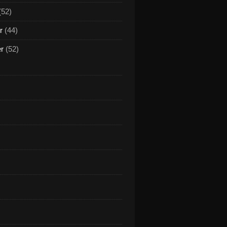
(52)
r
(44)
er
(52)