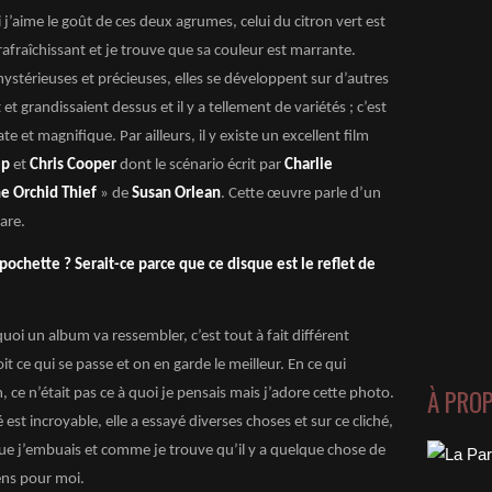
i j’aime le goût de ces deux agrumes, celui du citron vert est
 rafraîchissant et je trouve que sa couleur est marrante.
mystérieuses et précieuses, elles se développent sur d’autres
et grandissaient dessus et il y a tellement de variétés ; c’est
e et magnifique. Par ailleurs, il y existe un excellent film
ep
et
Chris Cooper
dont le scénario écrit par
Charlie
e Orchid Thief
» de
Susan Orlean
. Cette œuvre parle d’un
are.
ochette ? Serait-ce parce que ce disque est le reflet de
uoi un album va ressembler, c’est tout à fait différent
t ce qui se passe et on en garde le meilleur. En ce qui
À PRO
 ce n’était pas ce à quoi je pensais mais j’adore cette photo.
 est incroyable, elle a essayé diverses choses et sur ce cliché,
 que j’embuais et comme je trouve qu’il y a quelque chose de
ens pour moi.