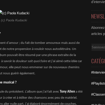
d'intervi
NEWSL
(c) Paola Kudacki
Abonnez-
articles 
?
ement d’amour ; du fait de tomber amoureux mais aussi de
Email
 et de notre propension à vouloir nous autodétruire. Un
lbum pouvait être résumé par une phrase extraite de la
CATÉG
»
à savoir
la douleur sait quoi faire
et j’ai aimé cette idée car
 amour, elle peut nous emmener sur de nouveaux chemins
#Intervi
eut nous guérir également.
ue musical ?
#Playlis
ule du précédent. L’album que j’ai fait avec
Tony Allen
a été
#Classe
ur à créer et à éditer des chansons avec peu de matériel.
s aller nulle part, j’ai élaboré énormément de couches,