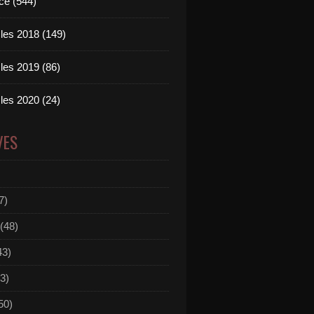
ce (544)
les 2018 (149)
les 2019 (86)
les 2020 (24)
VES
7)
(48)
43)
3)
50)