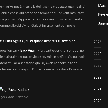
Mars
n’arrive pas à mettre le doigt sur le mot exact mais je dirai
quelque chose qui prend son temps et qui se veut rassurant
Févrie
e pourrait s’apparenter à une rivière qui a courant lent et
Janvi
 comme si le ciel s’y reflétait et inversement comme le
2025
le « Back Again », où et quand aimerais-tu revenir ?
 question car «
Back Again
» fait partie des chansons qui ne
2024
e n’ai vraiment pas envie de revenir en arrière. J’ai pu avoir
tenant. J’ai la sensation que si j’avais l’opportunité de
2023
elle que je suis aujourd’hui et je me sens enfin à l’aise avec
2022
2021
(c) Paola Kudacki
2020