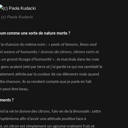
(c) Paola Kudacki
album comme une sorte de nature morte ?
s de la chanson du même nom ; «
peels of lemons, limes and
at weave of humanity / écorces de citrons, citrons verts et
s un grand tissage d'humanité
». Je marchais dans les rues
gens avaient jeté par terre et j’ai gardé ce qui me semblait le
iatement attirée par la couleur de ces éléments mais quand
tte chanson, ils se rendent compte que je parle en fait
nt peut être beau.
éments ?
 la vie te donne des citrons, fais-en de la limonade ; cette
'optimisme afin d’avoir une attitude positive face à
i, un citron est simplement un agrume vraiment frais et