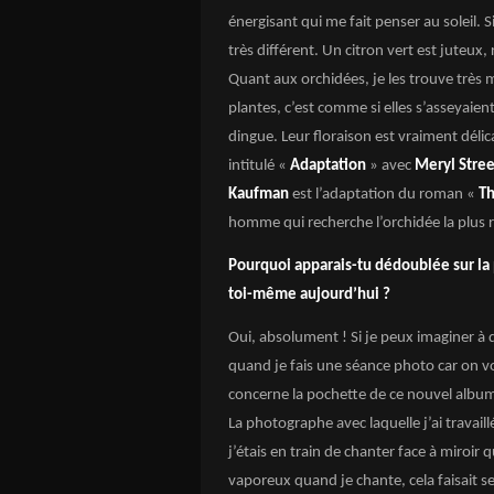
énergisant qui me fait penser au soleil. S
très différent. Un citron vert est juteux,
Quant aux orchidées, je les trouve très 
plantes, c’est comme si elles s’asseyaient 
dingue. Leur floraison est vraiment délicat
intitulé «
Adaptation
» avec
Meryl Stre
Kaufman
est l’adaptation du roman «
Th
homme qui recherche l’orchidée la plus r
Pourquoi apparais-tu dédoublée sur la p
toi-même aujourd’hui ?
Oui, absolument ! Si je peux imaginer à q
quand je fais une séance photo car on voi
concerne la pochette de ce nouvel album,
La photographe avec laquelle j’ai travaillé
j’étais en train de chanter face à miroir
vaporeux quand je chante, cela faisait s