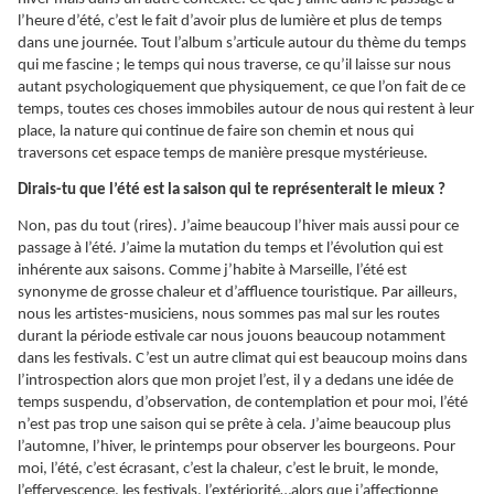
l’heure d’été, c’est le fait d’avoir plus de lumière et plus de temps
dans une journée. Tout l’album s’articule autour du thème du temps
qui me fascine ; le temps qui nous traverse, ce qu’il laisse sur nous
autant psychologiquement que physiquement, ce que l’on fait de ce
temps, toutes ces choses immobiles autour de nous qui restent à leur
place, la nature qui continue de faire son chemin et nous qui
traversons cet espace temps de manière presque mystérieuse.
Dirais-tu que l’été est la saison qui te représenterait le mieux ?
Non, pas du tout (rires). J’aime beaucoup l’hiver mais aussi pour ce
passage à l’été. J’aime la mutation du temps et l’évolution qui est
inhérente aux saisons. Comme j’habite à Marseille, l’été est
synonyme de grosse chaleur et d’affluence touristique. Par ailleurs,
nous les artistes-musiciens, nous sommes pas mal sur les routes
durant la période estivale car nous jouons beaucoup notamment
dans les festivals. C’est un autre climat qui est beaucoup moins dans
l’introspection alors que mon projet l’est, il y a dedans une idée de
temps suspendu, d’observation, de contemplation et pour moi, l’été
n’est pas trop une saison qui se prête à cela. J’aime beaucoup plus
l’automne, l’hiver, le printemps pour observer les bourgeons. Pour
moi, l’été, c’est écrasant, c’est la chaleur, c’est le bruit, le monde,
l’effervescence, les festivals, l’extériorité…alors que j’affectionne