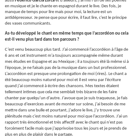
aussi
Federico García Lorca
et d’ailleurs, j’ai mis l’un de ses poèmes
en musique et je le chante en espagnol durant le live. Des fois, je
manque de temps pour lire mais pour moi, la lecture est un
antidépresseur. Je pense que pour écrire, il faut lire, c’est le principe
des vases communicants.
As-tu développé le chant en même temps que l’accordéon ou cela
est-il venu plus tard dans ton parcours ?
C’est venu beaucoup plus tard. J’ai commencé l’accordéon à l’âge de
6 ans et cet instrument m’a toujours accompagnée même durant
mes études en Espagne et au Mexique ; il a toujours été là même si à
l’époque, je ne faisais pas de la musique dans un but professionnel.
L’accordéon est presque une prolongation de moi (rires). Le chant a
été beaucoup moins naturel pour moi et il est venu par l’écriture
quand j’ai commencé à écrire des chansons. Mes textes étaient
tellement intimes que cela me semblait très bizarre de les faire
chanter par quelqu’un d’autre. J’avoue que je suis traqueuse, je fais
beaucoup d’exercices avant de monter sur scène, j’ai besoin de me
mettre dans une bulle et pourtant, j’adore le live, j’y trouve une
plénitude mais c’est moins naturel pour moi que l’accordéon. J’ai un
rapport très émotionnel et très affectif avec le chant qui n’est pas
forcément facile mais que j’apprivoise tous les jours et je prends de
plus en plus de plaisir dans le partage.