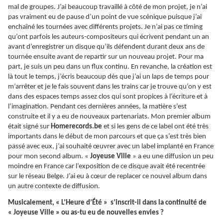
mal de groupes. J’ai beaucoup travaillé à côté de mon projet, je n’ai
pas vraiment eu de pause d’un point de vue scénique puisque j’ai
enchaîné les tournées avec différents projets. Je n’ai pas ce timing
qu’ont parfois les auteurs-compositeurs qui écrivent pendant un an
avant d’enregistrer un disque qu’ils défendent durant deux ans de
tournée ensuite avant de repartir sur un nouveau projet. Pour ma
part, je suis un peu dans un flux continu. En revanche, la création est
là tout le temps, j’écris beaucoup dès que j’ai un laps de temps pour
m’arrêter et je le fais souvent dans les trains car je trouve qu’on y est
dans des espaces temps assez clos qui sont propices à l’écriture et à
l’imagination. Pendant ces dernières années, la matière s’est
construite et il y a eu de nouveaux partenariats. Mon premier album
était signé sur
Homerecords.be
et si les gens de ce label ont été très
importants dans le début de mon parcours et que ça s’est très bien
passé avec eux, j’ai souhaité œuvrer avec un label implanté en France
pour mon second album. «
Joyeuse Ville
» a eu une diffusion un peu
moindre en France car l’exposition de ce disque avait été recentrée
sur le réseau Belge. J’ai eu à cœur de replacer ce nouvel album dans
un autre contexte de diffusion.
Musicalement, « L’Heure d’Été » s’inscrit-il dans la continuité de
« Joyeuse Ville » ou as-tu eu de nouvelles envies ?