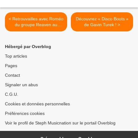
< Retrouvailles avec Roméo
Découvrez « Disco Boots »
du groupe Reaven au
de Gavin Turek ! >
Studio Luna Rossa à
l’occasion de la parution de
« Never Let Me Go » !
Hébergé par Overblog
Top articles
Pages
Contact
Signaler un abus
C.G.U.
Cookies et données personnelles
Préférences cookies
Voir le profil de Steph Musicnation sur le portail Overblog