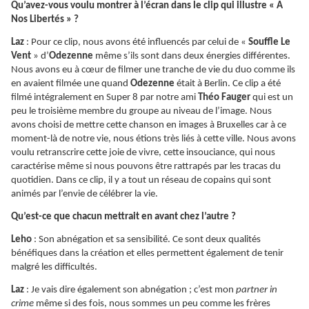
Qu’avez-vous voulu montrer à l’écran dans le clip qui illustre « A
Nos Libertés » ?
Laz
: Pour ce clip, nous avons été influencés par celui de «
Souffle Le
Vent
» d’
Odezenne
même s’ils sont dans deux énergies différentes.
Nous avons eu à cœur de filmer une tranche de vie du duo comme ils
en avaient filmée une quand
Odezenne
était à Berlin. Ce clip a été
filmé intégralement en Super 8 par notre ami
Théo Fauger
qui est un
peu le troisième membre du groupe au niveau de l’image. Nous
avons choisi de mettre cette chanson en images à Bruxelles car à ce
moment-là de notre vie, nous étions très liés à cette ville. Nous avons
voulu retranscrire cette joie de vivre, cette insouciance, qui nous
caractérise même si nous pouvons être rattrapés par les tracas du
quotidien. Dans ce clip, il y a tout un réseau de copains qui sont
animés par l’envie de célébrer la vie.
Qu’est-ce que chacun mettrait en avant chez l’autre ?
Leho
: Son abnégation et sa sensibilité. Ce sont deux qualités
bénéfiques dans la création et elles permettent également de tenir
malgré les difficultés.
Laz
: Je vais dire également son abnégation ; c’est mon
partner in
crime
même si des fois, nous sommes un peu comme les frères