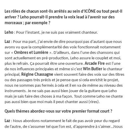
Les rôles de chacun sont-ils arrêtés au sein d’ICÔNE ou tout peut-il
arriver ? Leho pourrait-il prendre la voix lead à l’avenir sur des
morceaux ; par exemple ?
Leho
: Pour l’instant, je ne suis pas vraiment chanteur.
Laz
: Pour ma part, j’ai envie de dire pourquoi pas d’autant que nous
avons vu que la complémentarité des voix fonctionnait notamment
sur «
Ombres et Lumière
». D’ailleurs, dans l’une des chansons qui
sont actuellement en pré-production, Leho assure le couplet et moi,
plus le refrain.
Ça
pourrait être une ouverture.
Arcade Fire
est l’une
de nos influences principales et même si c’est
Win Butler
le chanteur
principal,
Régine Chassagne
vient souvent faire des voix sur des titres
ou des passages très précis et je pense que si cela enrichit le projet,
nous ne sommes pas fermés à cela et il en va de même au niveau des
instruments. Je ne sais pas aussi bien jouer de la guitare que Leho
mais je sais faire des choses à ma façon. Tout comme Leho ne chante
pas aussi bien que moi mais il peut chanter aussi (rires).
Quels thèmes abordez-vous sur votre premier format court ?
Laz
: Nous abordons notamment le fait de pas avoir peur du regard
de l’autre, de s’assumer tel que l’on est, d’apprendre à s’aimer…Nous