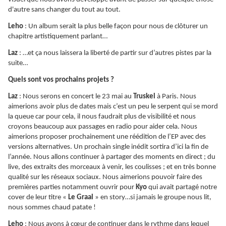
d'autre sans changer du tout au tout.
Leho
: Un album serait la plus belle façon pour nous de clôturer un
chapitre artistiquement parlant…
Laz
: …et ça nous laissera la liberté de partir sur d’autres pistes par la
suite…
Quels sont vos prochains projets ?
Laz
: Nous serons en concert le 23 mai au
Truskel
à Paris. Nous
aimerions avoir plus de dates mais c’est un peu le serpent qui se mord
la queue car pour cela, il nous faudrait plus de visibilité et nous
croyons beaucoup aux passages en radio pour aider cela. Nous
aimerions proposer prochainement une réédition de l’EP avec des
versions alternatives. Un prochain single inédit sortira d’ici la fin de
l’année. Nous allons continuer à partager des moments en direct ; du
live, des extraits des morceaux à venir, les coulisses ; et en très bonne
qualité sur les réseaux sociaux. Nous aimerions pouvoir faire des
premières parties notamment ouvrir pour
Kyo
qui avait partagé notre
cover de leur titre «
Le Graal
» en story…si jamais le groupe nous lit,
nous sommes chaud patate !
Leho
: Nous avons à cœur de continuer dans le rythme dans lequel