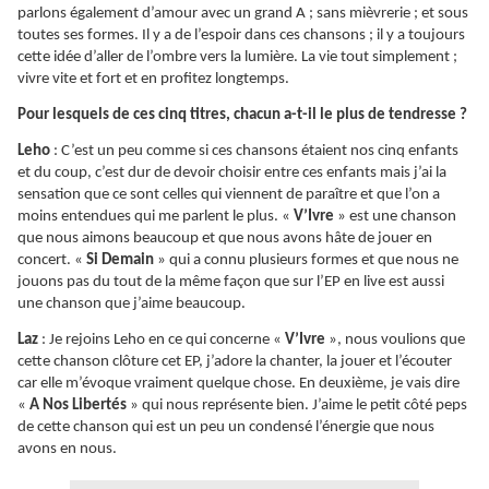
parlons également d’amour avec un grand A ; sans mièvrerie ; et sous
toutes ses formes. Il y a de l’espoir dans ces chansons ; il y a toujours
cette idée d’aller de l’ombre vers la lumière. La vie tout simplement ;
vivre vite et fort et en profitez longtemps.
Pour lesquels de ces cinq titres, chacun a-t-il le plus de tendresse ?
Leho
: C’est un peu comme si ces chansons étaient nos cinq enfants
et du coup, c’est dur de devoir choisir entre ces enfants mais j’ai la
sensation que ce sont celles qui viennent de paraître et que l’on a
moins entendues qui me parlent le plus. «
V’Ivre
» est une chanson
que nous aimons beaucoup et que nous avons hâte de jouer en
concert. «
Si Demain
» qui a connu plusieurs formes et que nous ne
jouons pas du tout de la même façon que sur l’EP en live est aussi
une chanson que j’aime beaucoup.
Laz
: Je rejoins Leho en ce qui concerne «
V’Ivre
», nous voulions que
cette chanson clôture cet EP, j’adore la chanter, la jouer et l’écouter
car elle m’évoque vraiment quelque chose. En deuxième, je vais dire
«
A Nos Libertés
» qui nous représente bien. J’aime le petit côté peps
de cette chanson qui est un peu un condensé l’énergie que nous
avons en nous.