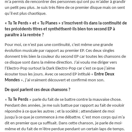
m’a permis de rencontrer des personnes qui ont pu m’aider à grandir
un petit peu plus. Je suis très fière de ce premier disque mais on sent
qu’il est plus chaotique.
« Tu Te Perds » et « Tu Planes » s’inscrivent-ils dans la continuité de
tes précédents titres et synthétisent-ils bien ton second EP à
paraître à la rentrée ?
Pour moi, ce n’est pas une continuité, c’est même une grande
évolution musicale par rapport au premier EP. Ces deux singles
donnent très bien la couleur du second EP car toutes les chansons de
ce disque sont dans la même direction. J’ai voulu me diriger vers
l’Electro-Pop surtout la Dark Electro-Pop car c’est ce que j’aime
écouter tous les jours. Avec ce second EP intitulé «
Entre Deux
Mondes
», j’ai vraiment découvert et confirmé mon son.
De quoi parlent ces deux chansons ?
«
Tu Te Perds
» parle du fait de se battre contre la mauvaise chose.
Pendant des années, je me suis battue par rapport au fait de vouloir
répondre à ce que les autres ; et la société ; attendaient de moi
jusqu’à ce que je commence à me débattre. C’est mon corps qui m’a
dit en premier que ça suffisait. Dans cette chanson, je parle de moi-
même et du fait de m’être perdue pendant un certain laps de temps.