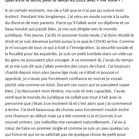
Quel a été le déclic pour te lancer en 2022 avec « Me Voilà » ?
A un certain moment, ma vie a fait que je n’ai pas pu suivre mon
instinct. Pendant très longtemps, j’ai vécu en mode survie à la suite
du divorce de mes parents. Parce qu’il fallait avoir un diplôme et un
beau boulot qui payait bien, je me suis dirigée vers le monde
juridique. Très jeune, j’ai dû m’assumer toute seule, j’ai donc étudié le
droit et je suis devenue juriste jusqu’à ce que le COVID arrive. Comme
je m’occupe de tout ce qui à trait à l’immigration, la sécurité sociale et
la fiscalité pour les expatriés, je suis un petit tombée dans un vide car
les gens ne pouvaient plus voyager. A ce moment-là, j’avais du temps
et je me suis dit que j’allais prendre des cours de chant. J’ai toujours
chanté depuis mon plus jeune âge mais ce n’était ni poussé ni
apprécié, je n’avais pas forcément confiance en moi et je voyais
plutôt cela comme un loisir. Durant ces cours qui se passaient super
bien, j’ai découvert mon timbre, ma voix et mes capacités. J’avais
senti que le monde du juridique ne collait pas tout à fait avec la
personne que j’étais à ce moment-là et c’est alors que j’ai commencé
à écrire. J’ai écrit beaucoup de choses sans forcément vouloir écrire
une chanson au début mais ça a été comme si je m’ouvrais à un
nouvel univers. Les mélodies me venaient naturellement. J’ai eu à
cœur de faire un premier single et comme je suis un peu quelqu’un
qui fonce et qui ne se satisfait pas de quelque chose de petit pour