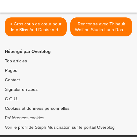
< Gros coup de cœur pour
Rencontre avec Thibault
le « Bliss And Desire » de
Wolf au Studio Luna Rossa
DJ Sparadise et Abyale !
à l’occasion de la parution
de « Korzéam » ! >
Hébergé par Overblog
Top articles
Pages
Contact
Signaler un abus
C.G.U.
Cookies et données personnelles
Préférences cookies
Voir le profil de Steph Musicnation sur le portail Overblog