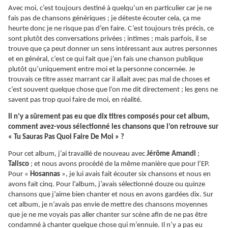
Avec moi, c’est toujours destiné à quelqu’un en particulier car je ne
fais pas de chansons génériques ; je déteste écouter cela, ça me
heurte donc je ne risque pas d’en faire. C’est toujours très précis, ce
sont plutôt des conversations privées ; intimes ; mais parfois, il se
trouve que ça peut donner un sens intéressant aux autres personnes
et en général, c’est ce qui fait que j’en fais une chanson publique
plutôt qu’uniquement entre moi et la personne concernée. Je
trouvais ce titre assez marrant car il allait avec pas mal de choses et
c’est souvent quelque chose que l’on me dit directement ; les gens ne
savent pas trop quoi faire de moi, en réalité.
Il n’y a sûrement pas eu que dix titres composés pour cet album,
comment avez-vous sélectionné les chansons que l’on retrouve sur
« Tu Sauras Pas Quoi Faire De Moi » ?
Pour cet album, j’ai travaillé de nouveau avec
Jérôme Amandi
;
Talisco
; et nous avons procédé de la même manière que pour l’EP.
Pour «
Hosannas
», je lui avais fait écouter six chansons et nous en
avons fait cinq. Pour l’album, j’avais sélectionné douze ou quinze
chansons que j’aime bien chanter et nous en avons gardées dix. Sur
cet album, je n’avais pas envie de mettre des chansons moyennes
que je ne me voyais pas aller chanter sur scène afin de ne pas être
condamné à chanter quelque chose qui m’ennuie. Il n’y a pas eu