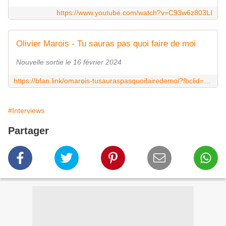
https://www.youtube.com/watch?v=C93w6z803LI
Olivier Marois - Tu sauras pas quoi faire de moi
Nouvelle sortie le 16 février 2024
https://bfan.link/omarois-tusauraspasquoifairedemoi?fbclid=IwZXh0bgNhZW0CMTAAAR0y-4IgulJ_G1d1sAT1CYyL0y52osCeYwrPh-MVIlaUJJFZo_HButBNDzM_aem_ASlQiM7OmPkclQiGPs547sPqY97OyQc4khy0hG5TF_McgZqFkEQSOa4U1vigELIZMmqAamjhuQcGu7GqMbnLqMCp
#Interviews
Partager