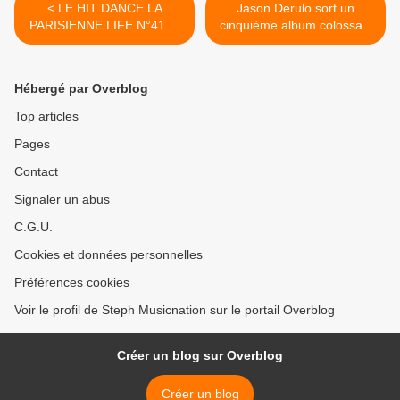
< LE HIT DANCE LA
Jason Derulo sort un
PARISIENNE LIFE N°417 -
cinquième album colossal !
08 MARS 2024
>
Hébergé par Overblog
Top articles
Pages
Contact
Signaler un abus
C.G.U.
Cookies et données personnelles
Préférences cookies
Voir le profil de Steph Musicnation sur le portail Overblog
Créer un blog sur Overblog
Créer un blog