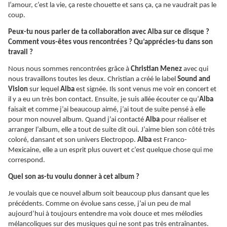
l’amour, c’est la vie, ça reste chouette et sans ça, ça ne vaudrait pas le
coup.
Peux-tu nous parler de ta collaboration avec Alba sur ce disque ?
Comment vous-êtes vous rencontrées ? Qu’apprécies-tu dans son
travail ?
Nous nous sommes rencontrées grâce à
Christian Menez
avec qui
nous travaillons toutes les deux. Christian a créé le label
Sound and
Vision
sur lequel
Alba
est signée. Ils sont venus me voir en concert et
il y a eu un très bon contact. Ensuite, je suis allée écouter ce qu’
Alba
faisait et comme j’ai beaucoup aimé, j’ai tout de suite pensé à elle
pour mon nouvel album. Quand j’ai contacté
Alba
pour réaliser et
arranger l’album, elle a tout de suite dit oui. J’aime bien son côté très
coloré, dansant et son univers Electropop.
Alba
est Franco-
Mexicaine, elle a un esprit plus ouvert et c’est quelque chose qui me
correspond.
Quel son as-tu voulu donner à cet album ?
Je voulais que ce nouvel album soit beaucoup plus dansant que les
précédents. Comme on évolue sans cesse, j’ai un peu de mal
aujourd’hui à toujours entendre ma voix douce et mes mélodies
mélancoliques sur des musiques qui ne sont pas très entraînantes.