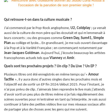
Qui retrouve-t-on dans ta culture musicale ?
J’ai commencé par le Pop-Rock anglophone,
U2, Coldplay
; ça venait
aussi de la culture de mon père qui les écoutait et qui m’emmenait à
leurs concerts ; ou des groupes comme
Green Day, Sum41, Simple
Plan
au collège et lycée… En grandissant, je me suis ouvert davantage
à la Pop et à la Variété Française ; en commençant notamment par
Jean-Jacques Goldman
. Aujourd’hui, j’écoute beaucoup les artistes
francophones actuels tels que
Vianney
et
Amir
.
Quels sont tes prochains projets ? Un clip ? Du Live ? Un EP ?
Plusieurs titres ont été enregistrés en même temps qu’«
Amour
Tactile
», il y aura donc d’autres singles dans les prochains mois et
l’objectif est de sortir un EP fin 2024/début 2025. Pour l’instant, je
n’ai pas prévu de clip. J’aimerais bien reprendre le live mais j’attends
d’avoir sorti un peu plus de titres même si je fais régulièrement des
scènes ouvertes pour m’entraîner en tant qu’interprète. Je vais aussi
continuer à faire des petites vidéos live sur mes réseaux sociaux afin
de partager plus de choses avec les gens qui me suivent.