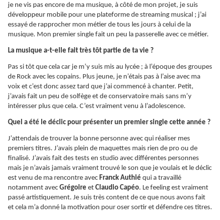
je ne vis pas encore de ma musique, à côté de mon projet, je suis
développeur mobile pour une plateforme de streaming musical ; j’ai
essayé de rapprocher mon métier de tous les jours à celui de la
musique. Mon premier single fait un peu la passerelle avec ce métier.
La musique a-t-elle fait très tôt partie de ta vie ?
Pas si tôt que cela car je m’y suis mis au lycée ; à l’époque des groupes
de Rock avec les copains. Plus jeune, je n’étais pas à l’aise avec ma
voix et c’est donc assez tard que j’ai commencé à chanter. Petit,
j’avais fait un peu de solfège et de conservatoire mais sans m’y
intéresser plus que cela. C’est vraiment venu à l’adolescence.
Quel a été le déclic pour présenter un premier single cette année ?
J’attendais de trouver la bonne personne avec qui réaliser mes
premiers titres. J’avais plein de maquettes mais rien de pro ou de
finalisé. J’avais fait des tests en studio avec différentes personnes
mais je n’avais jamais vraiment trouvé le son que je voulais et le déclic
est venu de ma rencontre avec
Franck Authié
qui a travaillé
notamment avec
Grégoire
et
Claudio Capéo
. Le feeling est vraiment
passé artistiquement. Je suis très content de ce que nous avons fait
et cela m’a donné la motivation pour oser sortir et défendre ces titres.