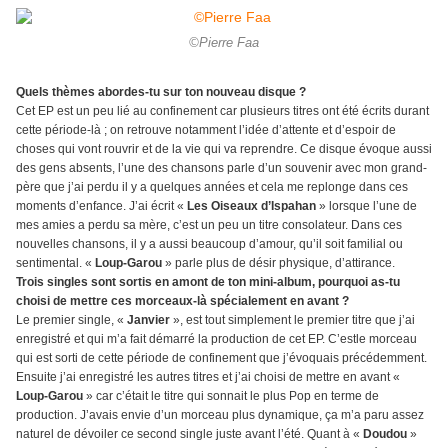
©Pierre Faa
Quels thèmes abordes-tu sur ton nouveau disque ?
Cet EP est un peu lié au confinement car plusieurs titres ont été écrits durant
cette période-là ; on retrouve notamment l’idée d’attente et d’espoir de
choses qui vont rouvrir et de la vie qui va reprendre. Ce disque évoque aussi
des gens absents, l’une des chansons parle d’un souvenir avec mon grand-
père que j’ai perdu il y a quelques années et cela me replonge dans ces
moments d’enfance. J’ai écrit «
Les Oiseaux d’Ispahan
» lorsque l’une de
mes amies a perdu sa mère, c’est un peu un titre consolateur. Dans ces
nouvelles chansons, il y a aussi beaucoup d’amour, qu’il soit familial ou
sentimental. «
Loup-Garou
» parle plus de désir physique, d’attirance.
Trois singles sont sortis en amont de ton mini-album, pourquoi as-tu
choisi de mettre ces morceaux-là spécialement en avant ?
Le premier single, «
Janvier
», est tout simplement le premier titre que j’ai
enregistré et qui m’a fait démarré la production de cet EP. C’estle morceau
qui est sorti de cette période de confinement que j’évoquais précédemment.
Ensuite j’ai enregistré les autres titres et j’ai choisi de mettre en avant «
Loup-Garou
» car c’était le titre qui sonnait le plus Pop en terme de
production. J’avais envie d’un morceau plus dynamique, ça m’a paru assez
naturel de dévoiler ce second single juste avant l’été. Quant à «
Doudou
»