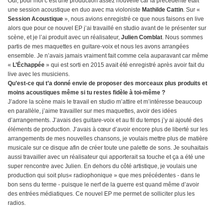
Oui, pour moi c’est une production assez nouvelle car la précédente était
une session acoustique en duo avec ma violoniste
Mathilde Cattin
. Sur «
Session Acoustique
», nous avions enregistré ce que nous faisons en live
alors que pour ce nouvel EP j’ai travaillé en studio avant de le présenter sur
scène, et je l’ai produit avec un réalisateur,
Julien Comblat
. Nous sommes
partis de mes maquettes en guitare-voix et nous les avons arrangées
ensemble. Je n’avais jamais vraiment fait comme cela auparavant car même
«
L’Échappée
» qui est sorti en 2015 avait été enregistré après avoir fait du
live avec les musiciens.
Qu’est-ce qui t’a donné envie de proposer des morceaux plus produits et
moins acoustiques même si tu restes fidèle à toi-même ?
J’adore la scène mais le travail en studio m’attire et m’intéresse beaucoup
en parallèle, j’aime travailler sur mes maquettes, avoir des idées
d’arrangements. J’avais des guitare-voix et au fil du temps j’y ai ajouté des
éléments de production. J’avais à cœur d’avoir encore plus de liberté sur les
arrangements de mes nouvelles chansons, je voulais mettre plus de matière
musicale sur ce disque afin de créer toute une palette de sons. Je souhaitais
aussi travailler avec un réalisateur qui apporterait sa touche et ça a été une
super rencontre avec Julien. En dehors du côté artistique, je voulais une
production qui soit plus« radiophonique » que mes précédentes - dans le
bon sens du terme - puisque le nerf de la guerre est quand même d’avoir
des entrées médiatiques. Ce nouvel EP me permet de solliciter plus les
radios.