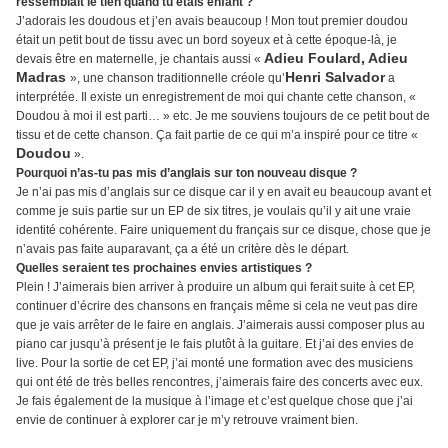
ressemblait le tien quand tu étais enfant ?
J’adorais les doudous et j’en avais beaucoup ! Mon tout premier doudou
était un petit bout de tissu avec un bord soyeux et à cette époque-là, je
Adieu Foulard, Adieu
devais être en maternelle, je chantais aussi «
Madras
Henri Salvador
», une chanson traditionnelle créole qu’
a
interprétée. Il existe un enregistrement de moi qui chante cette chanson, «
Doudou à moi il est parti… » etc. Je me souviens toujours de ce petit bout de
tissu et de cette chanson. Ça fait partie de ce qui m’a inspiré pour ce titre «
Doudou
».
Pourquoi n’as-tu pas mis d’anglais sur ton nouveau disque ?
Je n’ai pas mis d’anglais sur ce disque car il y en avait eu beaucoup avant et
comme je suis partie sur un EP de six titres, je voulais qu’il y ait une vraie
identité cohérente. Faire uniquement du français sur ce disque, chose que je
n’avais pas faite auparavant, ça a été un critère dès le départ.
Quelles seraient tes prochaines envies artistiques ?
Plein ! J’aimerais bien arriver à produire un album qui ferait suite à cet EP,
continuer d’écrire des chansons en français même si cela ne veut pas dire
que je vais arrêter de le faire en anglais. J’aimerais aussi composer plus au
piano car jusqu’à présent je le fais plutôt à la guitare. Et j’ai des envies de
live. Pour la sortie de cet EP, j’ai monté une formation avec des musiciens
qui ont été de très belles rencontres, j’aimerais faire des concerts avec eux.
Je fais également de la musique à l’image et c’est quelque chose que j’ai
envie de continuer à explorer car je m’y retrouve vraiment bien.