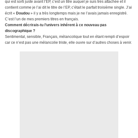
qui est sorti juste avant l’EP, c’est un titre auquel je suis très attachée et il
contient comme je l’ai dit le titre de l’EP, c’était le parfait troisième single. J’ai
écrit «
Doudou
» il y a très longtemps mais je ne l’avais jamais enregistré.
C’est l’un de mes premiers titres en français.
Comment décrirais-tu l’univers inhérent à ce nouveau pas
discographique ?
Sentimental, sensible, Français, mélancolique tout en étant rempli d’espoir
car ce n’est pas une mélancolie triste, elle ouvre sur d’autres choses à venir.