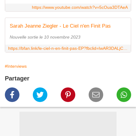
https://www.youtube.com/watch?v=5cOua3DTAeA
Sarah Jeanne Ziegler - Le Ciel n'en Finit Pas
Nouvelle sortie le 10 novembre 2023
https://bfan.link/le-ciel-n-en-finit-pas-EP?fbclid=IwAR3DALjCzEdUBMtiVD-xVgyHj0MqFgoywBKG9NTy7U4izeQ_JwxSoeGLisI
#Interviews
Partager