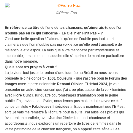
©Pierre Faa
En référence au titre de l’une de tes chansons, qu’aimerais-tu que l’on
n’oublie pas en ce qui concerne « Le Ciel n’en Finit Pas » ?
C’est une belle question ! J’aimerais qu’on ne l’oublie pas tout court.
J’aimerais que l’on n’oublie pas ma voix et ce qu’elle peut transmettre de
mélancolie et d’espoir. La musique a vraiment cette part mystérieuse et
impalpable, lorsqu’elle nous touche elle s’imprime de manière particulière
dans notre mémoire.
Quels sont tes projets à venir ?
Là je viens tout juste de rentrer d’une tournée au Brésil où nous avons
présenté le ciné-concert «
1001 Couleurs
» que j’ai créé pour le
Forum des
Images
avec le percussionniste
Renaud Ollivier
. Et début 2024, je vais
présenter un autre ciné-concert que j’ai créé plus autour de la voix féminine
avec
Flore Cunci
, sur quatre court-métrages d’animation pour le jeune
public. En janvier et en février, nous ferons pas mal de dates avec ce ciné-
concert intitulé «
Fabuleuses Intrépides
». Et puis maintenant que l’EP est
sorti, je vais me remettre à l’écriture pour la suite. J’ai aussi des projets qui
évoluent en parallèle, avec
Justine Jérémie
qui est chanteuse et
accordéoniste, nous explorons un répertoire de titres de femmes dans le
vaste patrimoine de la chanson française, on a appelé cette série «
Les