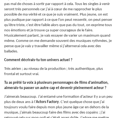
pas mal de choses à sortir par rapport à cela. Tous les singles à venir
seront très personnels car j’ai à cœur de me rapprocher le plus
possible de ma vérité et ce que je suis vraiment. Plus jeune, on est
plus pudique par rapport à ce que l’on peut ressentir, on peut penser
qu’être triste, c’est être faible alors que pas du tout, on exprime tous
nos émotions et je trouve ça super courageux de le faire.
Musicalement parlant, je vais essayer de varier un maximum quand
même. Comme on me demande souvent des musiques rythmées, je
pense que je vais y travailler même si j’alternerai cela avec des
ballades.
Comment décrirais-tu ton univers actuel ?
Très aérien ; au niveau de la production ; très authentique, plus
frontal et surtout vrai.
Tu as prêté ta voix à plusieurs personnages de films d’animation,
aimerais-tu passer un autre cap et devenir pleinement acteur ?
J’aimerais beaucoup. J’ai entamé une formation d’acteur il y a un peu
plus de deux ans à l’
Actors Factory
. C’est quelque chose que j’ai
toujours voulu faire depuis mon plus jeune âge car en dehors de la
musique, j’aimais beaucoup faire des films avec des copains ; j’ai
retrouvé cela sur mon ordi et c’était assez drôle. J’adore me mettre