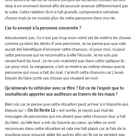
titre illustre le fait de se rendre compte de certaines choses, de dire
stop à un moment donné afin de pouvoir avancer différemment par
la suite. Cette relation-là m’a fait grandir, comprendre certaines
choses mais je ne voulais plus de cette personne dans ma vie.
L’as-tu envoyé à la personne concernée ?
Absolument pas. Ce n’est pas trop mon mind set de mettre les choses
comme ça dans les dents d’une personne. Je ne pense pas que cela
aurait été bénéfique d’envoyer cette chanson, ni pour moi, ni pour
cette personne qui se
reconnaîtra
si elle l’écoute. Je ne suis pas
revanchard du tout ; je ne suis vraiment pas dans cette optique-là ;
car pour moi, la vengeance, c’est se mettre au même niveau que la
personne qui nous a fait du mal. J’ai écrit cette chanson car j’avais
besoin de faire sortir ces choses qui vivaient en moi
Qu’aimerais-tu véhiculer avec ce titre ? Est-ce de l’espoir que tu
souhaiterais apporter aux auditeurs au travers de tes maux ?
Bien sûr car je pense que cette situation peut arriver à n’importe qui.
Depuis qu’«
On En Reste Là
» est sortie, je reçois pas mal de
messages de personnes qui me disent que cette chanson leur a fait
du bien, qu’elle leur a mis du baume au cœur, qu’elles se sont
reconnues dans cette situation et cela me fait plaisir car je fais de la
musique pour pouvoir aider les autres afin qu’ils ne se sentent pas