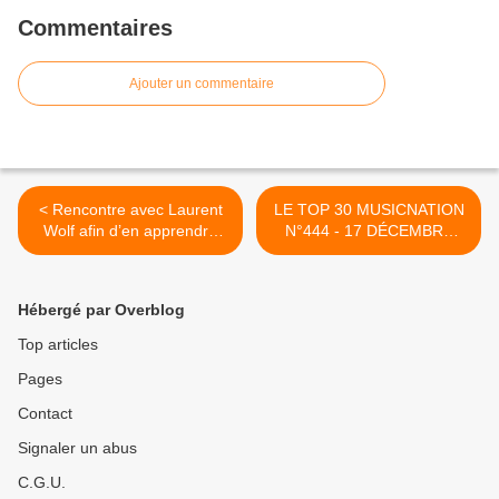
Commentaires
Ajouter un commentaire
< Rencontre avec Laurent
LE TOP 30 MUSICNATION
Wolf afin d’en apprendre
N°444 - 17 DÉCEMBRE
plus sur la No Stress Party
2023 >
organisée le 21 mars 2024
au Zénith de Paris et sur sa
Hébergé par Overblog
riche carrière !
Top articles
Pages
Contact
Signaler un abus
C.G.U.