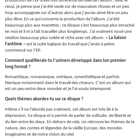
production de l’EP a été très différente de celle de l’album ; avec le
recul, je pense que j’ai été seule sur de mauvaises choses et un peu
trop accompagnée sur d’autres alors que j’aurais aimé être un peu
plus libre. En ce qui concerne la production de l’album, j’ai été
beaucoup plus aux manettes ; ce disque s’est beaucoup plus enraciné
en moi et il m’a fait travailler plus longtemps. J’ai vraiment noué une
relation beaucoup plus solide et riche avec cet album. «
La Saison
Fantôme
» est la suite logique du travail que j’avais à peine
commencé sur l’EP.
Comment qualifierais-tu l’univers développé dans ton premier
long format ?
Romantique, romanesque, onirique, synesthétique et parfois
féerique
notamment dans le travail des chœurs. C’est un album qui
est un peu entre deux mondes et je l’ai voulu intemporel.
Quels thèmes abordes-tu sur ce disque ?
Même s’il ne l’aborde pas vraiment, cet album est très lié à la
dépression. Ce disque m’a permis de parler de solitude, de liberté et
du lien entre les deux. En dehors de cela, on retrouve les thèmes de la
nature, des contes et légendes de la vieille Europe, des mondes
imaginaires et de notre vision du réel.