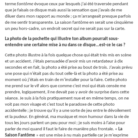
terme
fantôme
évoque ceux par lesquels j'ai été traversée pendant
que je faisais ce disque mais aussi la sensation que j’avais de me
diluer dans mon rapport au monde ; ça m’arrangeait presque parfois
de me sentir transparente. La saison fantôme en serait une cinquième
un peu hors-cadre, un endroit secret qui ne serait pas sur la carte.
La photo de la pochette qui illustre ton album pourrait sous-
entendre une certaine mise à nu dans ce disque…est-ce le cas ?
Cette photo illustre à la fois quelque chose qui était très mis en scène
et un accident. J’étais persuadée d’avoir mis un retardateur à dix
secondes et en fait, la photo a été prise au bout de trois. J’avais prévu
une pose qui n’était pas du tout celle-là et la photo a été prise au
moment où j’étais en train de m’installer pour la faire. Cette photo
me prend sur le vif alors que comme c’est moi qui étais censée me
prendre, logiquement, il ne devait pas y avoir de surprise dans cette
séance. Je suis à la fois pratiquement nue et en même temps, on ne
voit pas mon visage et c’est tout le paradoxe de cette photo
accidentelle ; je trouve qu’il y a une sorte de jeu entre le dévoilement
et la pudeur. En général, ma musique et mon humour dans la vie de
tous les jours parlent un peu pour moi ; je suis moins à l’aise pour
parler de moi quand il faut le faire de manière plus frontale. «
La
Saison Fantôme
» est une mise à nu mais partielle car je m’exprime