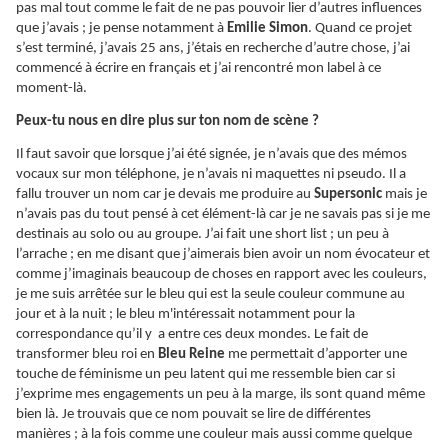
pas mal tout comme le fait de ne pas pouvoir lier d’autres influences
que j’avais ; je pense notamment à
Emilie Simon
. Quand ce projet
s’est terminé, j’avais 25 ans, j’étais en recherche d’autre chose, j’ai
commencé à écrire en français et j’ai rencontré mon label à ce
moment-là.
Peux-tu nous en dire plus sur ton nom de scène ?
Il faut savoir que lorsque j’ai été signée, je n’avais que des mémos
vocaux sur mon téléphone, je n’avais ni maquettes ni pseudo. Il a
fallu trouver un nom car je devais me produire au
Supersonic
mais je
n’avais pas du tout pensé à cet élément-là car je ne savais pas si je me
destinais au solo ou au groupe. J’ai fait une short list ; un peu à
l’arrache ; en me disant que j’aimerais bien avoir un nom évocateur et
comme j’imaginais beaucoup de choses en rapport avec les couleurs,
je me suis arrêtée sur le bleu qui est la seule couleur commune au
jour et à la nuit ; le bleu m'intéressait notamment pour la
correspondance qu’il y a entre ces deux mondes. Le fait de
transformer bleu roi en
Bleu Reine
me permettait d’apporter une
touche de féminisme un peu latent qui me ressemble bien car si
j’exprime mes engagements un peu à la marge, ils sont quand même
bien là. Je trouvais que ce nom pouvait se lire de différentes
manières ; à la fois comme une couleur mais aussi comme quelque