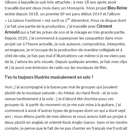
Gibson à laquelle je suis très attachée ; à mes 18 ans après avoir
travaillé durant deux mois dans un Monoprix. Mon projet
Bleu Reine
existe depuis 2018, un premier EP est paru début 2019 et l’album
er
« La Saison Fantôme » est sorti ce 1
décembre. Pour ce disque dont
j’ai fait une partie de la production, j’ai travaillé avec
Clément
Arnould
qui a fait les prises de son et le mixage en très grande partie.
Depuis 2020, j’ai commencé à superposer les casquettes dans mon
projet car à l’heure actuelle, je suis auteure, compositrice, interprète,
arrangeuse, je m’occupe de la production de manière collégiale et à
côté de cela, je fais pas mal d’illustrations car même si je ne viens pas
de là, j’adore les arts visuels. Depuis quelques années, je fais mes clips
et j’ai aussi une émission de radio sur les musiques de film.
T’es-tu toujours illustrée musicalement en solo ?
Non, j’ai accompagné à la basse pas mal de groupes qui jouaient
plutôt de la musique saturée ; du Metal, du Hard Rock ; et je suis
venue tardivement à la voix ; j’ai d’abord été choriste pour ces
groupes-là. A partir du moment où je me suis mise à la guitare, j’ai
commencé à avoir d’autres types de groupes dont un qui a duré sept
ans ; nous étions partis de mes démos et nous avions bâti un projet à
deux plutôt en anglais et orienté Rock Anglo-Saxon. Sans m’en rendre
compte, je pense que le fait de ne pas chanter en français me frustrait