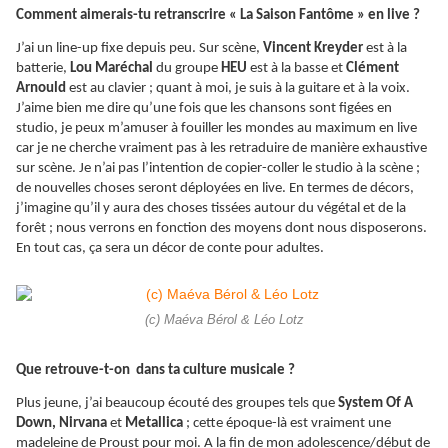
Comment aimerais-tu retranscrire « La Saison Fantôme » en live ?
J’ai un line-up fixe depuis peu. Sur scène,
Vincent Kreyder
est à la
batterie,
Lou Maréchal
du groupe
HEU
est à la basse et
Clément
Arnould
est au clavier ; quant à moi, je suis à la guitare et à la voix.
J’aime bien me dire qu’une fois que les chansons sont figées en
studio, je peux m’amuser à fouiller les mondes au maximum en live
car je ne cherche vraiment pas à les retraduire de manière exhaustive
sur scène. Je n’ai pas l’intention de copier-coller le studio à la scène ;
de nouvelles choses seront déployées en live. En termes de décors,
j’imagine qu’il y aura des choses tissées autour du végétal et de la
forêt ; nous verrons en fonction des moyens dont nous disposerons.
En tout cas, ça sera un décor de conte pour adultes.
(c) Maéva Bérol & Léo Lotz
Que retrouve-t-on dans ta culture musicale ?
Plus jeune, j’ai beaucoup écouté des groupes tels que
System Of A
Down, Nirvana
et
Metallica
; cette époque-là est vraiment une
madeleine de Proust pour moi. A la fin de mon adolescence/début de