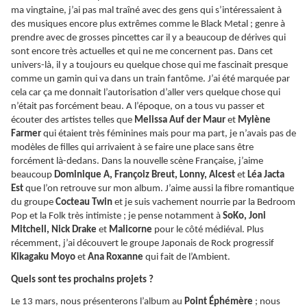
ma vingtaine, j’ai pas mal traîné avec des gens qui s’intéressaient à
des musiques encore plus extrêmes comme le Black Metal ; genre à
prendre avec de grosses pincettes car il y a beaucoup de dérives qui
sont encore très actuelles et qui ne me concernent pas. Dans cet
univers-là, il y a toujours eu quelque chose qui me fascinait presque
comme un gamin qui va dans un train fantôme. J’ai été marquée par
cela car ça me donnait l’autorisation d’aller vers quelque chose qui
n’était pas forcément beau. A l’époque, on a tous vu passer et
écouter des artistes telles que
Melissa Auf der Maur
et
Mylène
Farmer
qui étaient très féminines mais pour ma part, je n’avais pas de
modèles de filles qui arrivaient à se faire une place sans être
forcément là-dedans. Dans la nouvelle scène Française, j’aime
beaucoup
Dominique A, Françoiz Breut, Lonny, Alcest
et
Léa Jacta
Est
que l’on retrouve sur mon album. J’aime aussi la fibre romantique
du groupe
Cocteau Twin
et je suis vachement nourrie par la Bedroom
Pop et la Folk très intimiste ; je pense notamment à
SoKo, Joni
Mitchell, Nick Drake
et
Malicorne
pour le côté médiéval. Plus
récemment, j’ai découvert le groupe Japonais de Rock progressif
Kikagaku Moyo
et
Ana Roxanne
qui fait de l’Ambient.
Quels sont tes prochains projets ?
Le 13 mars, nous présenterons l’album au
Point
Éphémère
; nous