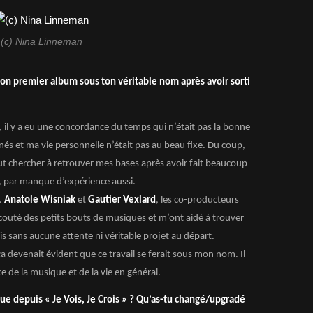
(c) Nina Linneman
 ton premier album sous ton véritable nom après avoir sorti
il y a eu une concordance du temps qui n’était pas la bonne
és et ma vie personnelle n’était pas au beau fixe. Du coup,
ut chercher à retrouver mes bases après avoir fait beaucoup
é, par manque d’expérience aussi.
.
Anatole Wisniak
et
Gautier Vexlard
, les co-producteurs
 écouté des petits bouts de musiques et m’ont aidé à trouver
is sans aucune attente ni véritable projet au départ.
a devenait évident que ce travail se ferait sous mon nom. Il
e de la musique et de la vie en général.
ue depuis « Je Vois, Je Crois » ? Qu’as-tu changé/upgradé