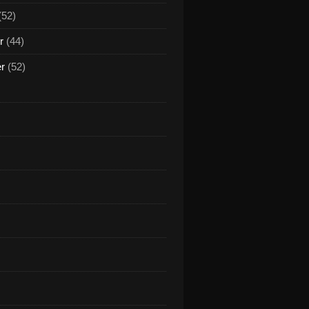
(52)
r
(44)
er
(52)