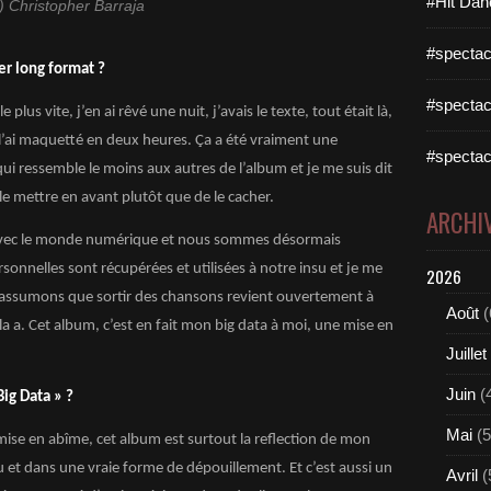
#Hit Dan
) Christopher Barraja
#spectac
er long format ?
#spectac
 plus vite, j’en ai rêvé une nuit, j’avais le texte, tout était là,
je l’ai maquetté en deux heures. Ça a été vraiment une
#spectac
ui ressemble le moins aux autres de l’album et je me suis dit
ux le mettre en avant plutôt que de le cacher.
ARCHI
nt avec le monde numérique et nous sommes désormais
nelles sont récupérées et utilisées à notre insu et je me
2026
 et assumons que sortir des chansons revient ouvertement à
Août
(
ela a. Cet album, c’est en fait mon big data à moi, une mise en
Juillet
Juin
(
ig Data » ?
Mai
(5
 mise en abîme, cet album est surtout la reflection de mon
u et dans une vraie forme de dépouillement. Et c’est aussi un
Avril
(