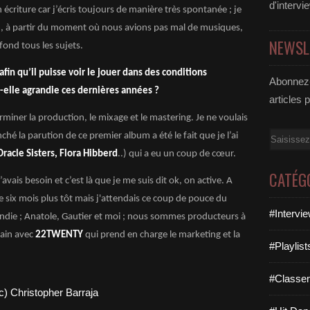
d'intervi
 écriture car j’écris toujours de manière très spontanée ; je
um, à partir du moment où nous avions pas mal de musiques,
NEWSL
à fond tous les sujets.
fin qu’il puisse voir le jouer dans des conditions
Abonnez-
t-elle agrandie ces dernières années ?
articles 
miner la production, le mixage et le mastering. Je ne voulais
Email
nché la parution de ce premier album a été le fait que je l’ai
Oracle Sisters, Flora Hibberd
..) qui a eu un coup de cœur.
CATÉG
j’avais besoin et c’est là que je me suis dit ok, on active. A
ue six mois plus tôt mais j'attendais ce coup de pouce du
#Intervi
randie ; Anatole, Gautier et moi ; nous sommes producteurs à
ain avec
22TWENTY
qui prend en charge le marketing et la
#Playlis
#Classe