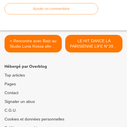
Ajouter un commentaire
< Rencontre avec Batz au
LE HIT DANCE LA
Studio Luna Rossa afin de
PARISIENNE LIFE N°398 -
vous présenter plus en
27 OCTOBRE 2023 >
détail « Red Gold Rush » !
Hébergé par Overblog
Top articles
Pages
Contact
Signaler un abus
C.G.U.
Cookies et données personnelles