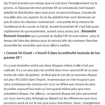
Qu’il faut prendre son temps que ce soit pour l’enseignement ou la
promo. A l’époque de mon premier EP, je connaissais mal l’aspect
playlist et distribution alors que pour ce second disque, j’essaie de
travailler plus ces aspects-là car les plateformes sont devenues un
peu le cœur du réacteur maintenant ; une partie de la mesure de
l’audience et du succès se fait là. Autant le premier EP s’est fait assez
rapidement et spontanément, autant nous avons pris ;
Alexandre
Remoué-Gonzalez
qui a produit et réalisé l’EP et moi-même ; plus le
temps de faire des démos pour le second afin de vraiment chercher
ensemble les sonorités que nous allions mettre.
« Comme Un Géant » s’inscrit-il dans la continuité musicale de ton
premier EP ?
Il y a une évolution entre ces deux disques même si elle n’est pas
radicale. Il y a un peu plus de synthé dans mon second EP et un peu
moins de solos de guitare. Je dirai que le son de ce nouveau disque
est plus 90/2000 dans l’esprit. Je pense que ce n’est toujours pas
ultra contemporain comme son si on se réfère aux choses les plus
écoutées aujourd’hui mais ça l’est quand même plus que mon
précédent disque. Par ailleurs, ce second disque est plus personnel
car nous avons plus échangé au départ sur les références que nous
pouvions avoir et sur le son que nous cherchions. Donc, changement