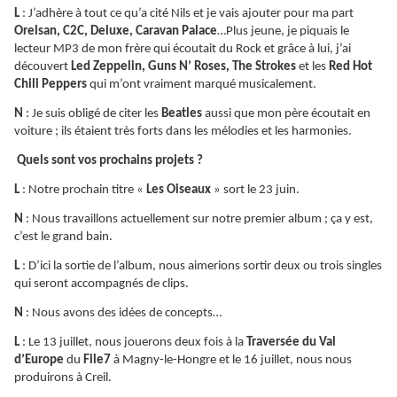
L
: J’adhère à tout ce qu’a cité Nils et je vais ajouter pour ma part
Orelsan, C2C, Deluxe, Caravan Palace
…Plus jeune, je piquais le
lecteur MP3 de mon frère qui écoutait du Rock et grâce à lui, j’ai
découvert
Led Zeppelin, Guns N’ Roses, The Strokes
et les
Red Hot
Chili Peppers
qui m’ont vraiment marqué musicalement.
N
: Je suis obligé de citer les
Beatles
aussi que mon père écoutait en
voiture ; ils étaient très forts dans les mélodies et les harmonies.
Quels sont vos prochains projets ?
L
: Notre prochain titre «
Les Oiseaux
» sort le 23 juin.
N
: Nous travaillons actuellement sur notre premier album ; ça y est,
c’est le grand bain.
L
: D’ici la sortie de l’album, nous aimerions sortir deux ou trois singles
qui seront accompagnés de clips.
N
: Nous avons des idées de concepts…
L
: Le 13 juillet, nous jouerons deux fois à la
Traversée du Val
d’Europe
du
File7
à Magny-le-Hongre et le 16 juillet, nous nous
produirons à Creil.