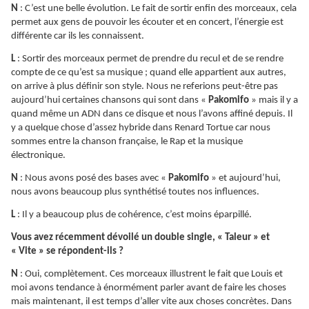
N
: C’est une belle évolution. Le fait de sortir enfin des morceaux, cela
permet aux gens de pouvoir les écouter et en concert, l’énergie est
différente car ils les connaissent.
L
: Sortir des morceaux permet de prendre du recul et de se rendre
compte de ce qu’est sa musique ; quand elle appartient aux autres,
on arrive à plus définir son style. Nous ne referions peut-être pas
aujourd’hui certaines chansons qui sont dans «
Pakomifo
» mais il y a
quand même un ADN dans ce disque et nous l’avons affiné depuis. Il
y a quelque chose d’assez hybride dans Renard Tortue car nous
sommes entre la chanson française, le Rap et la musique
électronique.
N
: Nous avons posé des bases avec «
Pakomifo
» et aujourd’hui,
nous avons beaucoup plus synthétisé toutes nos influences.
L
: Il y a beaucoup plus de cohérence, c’est moins éparpillé.
Vous avez récemment dévoilé un double single, « Taleur » et
« Vite » se répondent-ils ?
N
: Oui, complètement. Ces morceaux illustrent le fait que Louis et
moi avons tendance à énormément parler avant de faire les choses
mais maintenant, il est temps d’aller vite aux choses concrètes. Dans