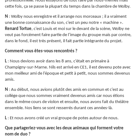
professionnelle. Nous essayons de tout faire par nous-mêmes mais
cette fois, ça se passe la plupart du temps dans la chambre de Wolby.
N
: Wolby nous enregistre et il arrange nos morceaux ; il a vraiment
une bonne connaissance du son, c’est un peu notre « machine ».
Renard Tortue
, c’est Louis et moi sur le devant de la scène, Wolby ne
veut pas forcément faire partie de l’image du groupe mais par contre,
dans le fond, il est très présent, il fait partie intégrante du projet.
Comment vous êtes-vous rencontrés ?
L
: Nous devions avoir dans les 8 ans, c’était en primaire à
Champigny-sur-Marne. Nils est arrivé en CE1, il est devenu pote avec
mon meilleur ami de l’époque et petit à petit, nous sommes devenus
amis.
N
: Au début, nous avions plutôt des amis en commun et c’est au
collège que nous sommes vraiment devenus amis car nous étions
dans le même cours de violon et ensuite, nous avons fait du théâtre
ensemble. Nos liens se sont resserrés durant ces années-là.
L
: Et nous avons créé un vrai groupe de potes autour de nous.
Que partageriez-vous avec les deux animaux qui forment votre
nom de duo ?