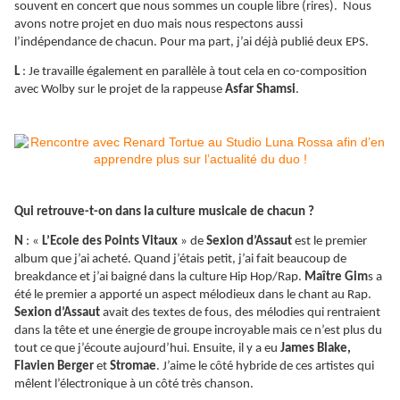
souvent en concert que nous sommes un couple libre (rires). Nous
avons notre projet en duo mais nous respectons aussi
l’indépendance de chacun. Pour ma part, j’ai déjà publié deux EPS.
L
: Je travaille également en parallèle à tout cela en co-composition
avec Wolby sur le projet de la rappeuse
Asfar Shamsi
.
Qui retrouve-t-on dans la culture musicale de chacun ?
N
: «
L’Ecole des Points Vitaux
» de
Sexion d’Assaut
est le premier
album que j’ai acheté. Quand j’étais petit, j’ai fait beaucoup de
breakdance et j’ai baigné dans la culture Hip Hop/Rap.
Maître Gim
s a
été le premier a apporté un aspect mélodieux dans le chant au Rap.
Sexion d’Assaut
avait des textes de fous, des mélodies qui rentraient
dans la tête et une énergie de groupe incroyable mais ce n’est plus du
tout ce que j’écoute aujourd’hui. Ensuite, il y a eu
James Blake,
Flavien Berger
et
Stromae
. J’aime le côté hybride de ces artistes qui
mêlent l’électronique à un côté très chanson.