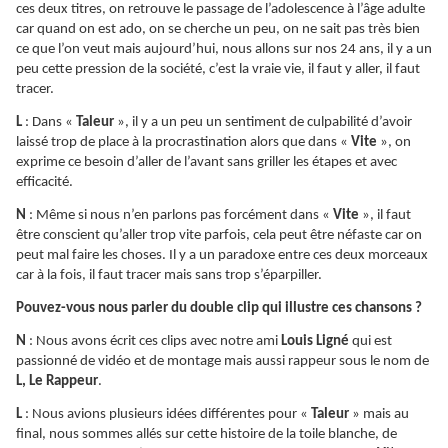
ces deux titres, on retrouve le passage de l’adolescence à l’âge adulte
car quand on est ado, on se cherche un peu, on ne sait pas très bien
ce que l’on veut mais aujourd’hui, nous allons sur nos 24 ans, il y a un
peu cette pression de la société, c’est la vraie vie, il faut y aller, il faut
tracer.
L
: Dans «
Taleur
», il y a un peu un sentiment de culpabilité d’avoir
laissé trop de place à la procrastination alors que dans «
Vite
», on
exprime ce besoin d’aller de l’avant sans griller les étapes et avec
efficacité.
N
: Même si nous n’en parlons pas forcément dans «
Vite
», il faut
être conscient qu’aller trop vite parfois, cela peut être néfaste car on
peut mal faire les choses. Il y a un paradoxe entre ces deux morceaux
car à la fois, il faut tracer mais sans trop s’éparpiller.
Pouvez-vous nous parler du double clip qui illustre ces chansons ?
N
: Nous avons écrit ces clips avec notre ami
Louis Ligné
qui est
passionné de vidéo et de montage mais aussi rappeur sous le nom de
L, Le Rappeur
.
L
: Nous avions plusieurs idées différentes pour «
Taleur
» mais au
final, nous sommes allés sur cette histoire de la toile blanche, de