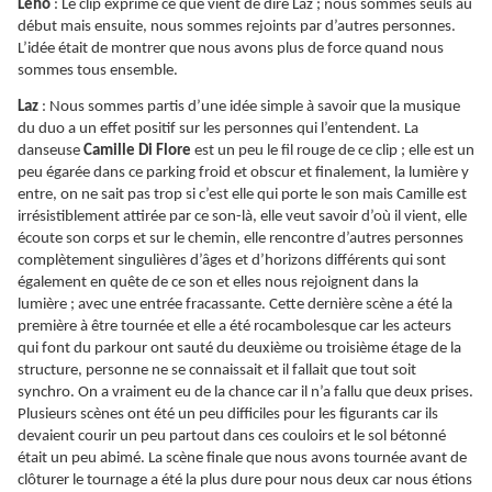
Leho
: Le clip exprime ce que vient de dire Laz ; nous sommes seuls au
début mais ensuite, nous sommes rejoints par d’autres personnes.
L’idée était de montrer que nous avons plus de force quand nous
sommes tous ensemble.
Laz
: Nous sommes partis d’une idée simple à savoir que la musique
du duo a un effet positif sur les personnes qui l’entendent. La
danseuse
Camille Di Flore
est un peu le fil rouge de ce clip ; elle est un
peu égarée dans ce parking froid et obscur et finalement, la lumière y
entre, on ne sait pas trop si c’est elle qui porte le son mais Camille est
irrésistiblement attirée par ce son-là, elle veut savoir d’où il vient, elle
écoute son corps et sur le chemin, elle rencontre d’autres personnes
complètement singulières d’âges et d’horizons différents qui sont
également en quête de ce son et elles nous rejoignent dans la
lumière ; avec une entrée fracassante. Cette dernière scène a été la
première à être tournée et elle a été rocambolesque car les acteurs
qui font du parkour ont sauté du deuxième ou troisième étage de la
structure, personne ne se connaissait et il fallait que tout soit
synchro. On a vraiment eu de la chance car il n’a fallu que deux prises.
Plusieurs scènes ont été un peu difficiles pour les figurants car ils
devaient courir un peu partout dans ces couloirs et le sol bétonné
était un peu abimé. La scène finale que nous avons tournée avant de
clôturer le tournage a été la plus dure pour nous deux car nous étions