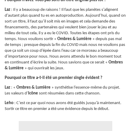
Pourquoi n’avez-vous pas sorti un titre original plus tôt ?
Laz
: Il y a beaucoup de raisons ! Il faut que les planètes s’alignent
d’autant plus quand tu es en autoproduction. Aujourd’hui, quand on
sort un titre, il faut qu’il soit mis en images et cela demande des
financements, des partenaires qui veulent bien jouer le jeu et au
milieu de tout cela, il y a eu le COVID. Toutes les étapes ont pris du
temps. Nous voulions sortir «
Ombres & Lumière
» depuis pas mal
de temps ; presque depuis la fin du COVID mais nous ne voulions pas
que ça soit un coup d’épée dans l’eau car ce morceau a beaucoup
d’importance pour nous. Nous avons attendu le bon moment tout
en continuant d’écrire la suite. Nous savions que ce serait «
Ombres
& Lumière
» qui ouvrirait les jeux.
Pourquoi ce titre a-t-il été un premier single évident ?
Laz
: «
Ombres & Lumière
» synthétise l’essence-même du projet.
Les valeurs d’
Icône
sont résumées dans cette chanson.
Leho
: C’est ce par quoi nous avons été guidés jusqu’à maintenant.
Sortir ce titre en premier a été une évidence depuis le début.