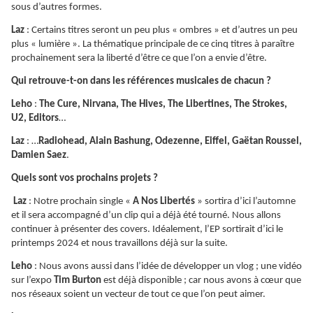
sous d’autres formes.
Laz
: Certains titres seront un peu plus « ombres » et d’autres un peu
plus « lumière ». La thématique principale de ce cinq titres à paraître
prochainement sera la liberté d’être ce que l’on a envie d’être.
Qui retrouve-t-on dans les références musicales de chacun ?
Leho
:
The Cure, Nirvana, The Hives, The Libertines, The Strokes,
U2, Editors
…
Laz
: …
Radiohead, Alain Bashung, Odezenne, Eiffel, Gaëtan Roussel,
Damien Saez
.
Quels sont vos prochains projets ?
Laz
: Notre prochain single «
A Nos Libertés
» sortira d’ici l’automne
et il sera accompagné d’un clip qui a déjà été tourné. Nous allons
continuer à présenter des covers. Idéalement, l’EP sortirait d’ici le
printemps 2024 et nous travaillons déjà sur la suite.
Leho
: Nous avons aussi dans l’idée de développer un vlog ; une vidéo
sur l’expo
Tim Burton
est déjà disponible ; car nous avons à cœur que
nos réseaux soient un vecteur de tout ce que l’on peut aimer.