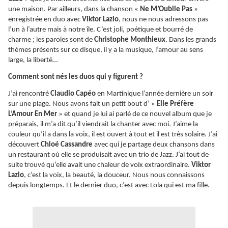
une maison. Par ailleurs, dans la chanson «
Ne M’Oublie Pas
»
enregistrée en duo avec
Viktor Lazlo
, nous ne nous adressons pas
l’un à l’autre mais à notre île. C’est joli, poétique et bourré de
charme ; les paroles sont de
Christophe Monthieux
. Dans les grands
thèmes présents sur ce disque, il y a la musique, l’amour au sens
large, la liberté…
Comment sont nés les duos qui y figurent ?
J’ai rencontré
Claudio Capéo
en Martinique l’année dernière un soir
sur une plage. Nous avons fait un petit bout d’ «
Elle Préfère
L’Amour En Mer
» et quand je lui ai parlé de ce nouvel album que je
préparais, il m’a dit qu’il viendrait la chanter avec moi. J’aime la
couleur qu’il a dans la voix, il est ouvert à tout et il est très solaire. J’ai
découvert
Chloé Cassandre
avec qui je partage deux chansons dans
un restaurant où elle se produisait avec un trio de Jazz. J’ai tout de
suite trouvé qu’elle avait une chaleur de voix extraordinaire.
Viktor
Lazlo
, c’est la voix, la beauté, la douceur. Nous nous connaissons
depuis longtemps. Et le dernier duo, c’est avec Lola qui est ma fille.