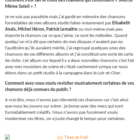
Comment s’est fait le choix des chansons qui constituent « Sous Le
Même Soleil » ?
Je ne suis pas passéiste mais j’ai gardé en mémoire des chansons
formidables de mes albums studio faites notamment par
Elisabeth
Anaïs, Michel Héron, Patrick Lemaitre
ou moi-même mais peu
importe la chanson car ce que j’aime, ce sont les mélodies. Quand
quelqu’un m’a dit que certains de mes disques n’avaient pas eu
l’auditoire qu’ils auraient mérité, j’ai regroupé quelques unes des
chansons de ces différents albums et j’ai constitué une sorte de carte
de visite. Cet album sur lequel il y a deux nouvelles chansons s’est fait
avec mes musiciens de scène et c’était vachement sympa car nous
étions dans un petit studio à la campagne dans le Loir-et-Cher.
Comment avez-vous voulu revisiter musicalement certaines de vos
chansons déjà connues du public ?
A vrai dire, nous n’avons pas réinventé ces chansons car c’est ainsi
que nous les jouons sur scène ; je bosse avec des mecs qui sont
formidablement créatifs. Nous n’avons pas forcément voulu
moderniser ces titres, on a juste changé le tempo pour certaines.