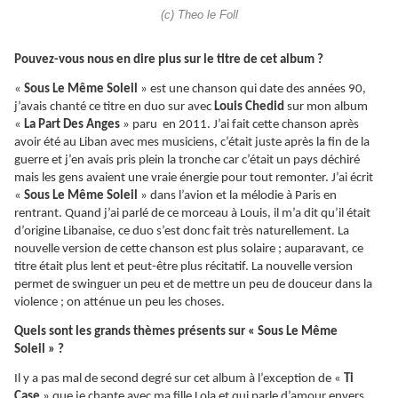
(c) Theo le Foll
Pouvez-vous nous en dire plus sur le titre de cet album ?
«
Sous Le Même Soleil
» est une chanson qui date des années 90,
j’avais chanté ce titre en duo sur avec
Louis Chedid
sur mon album
«
La Part Des Anges
» paru en 2011. J’ai fait cette chanson après
avoir été au Liban avec mes musiciens, c’était juste après la fin de la
guerre et j’en avais pris plein la tronche car c’était un pays déchiré
mais les gens avaient une vraie énergie pour tout remonter. J’ai écrit
«
Sous Le Même Soleil
» dans l’avion et la mélodie à Paris en
rentrant. Quand j’ai parlé de ce morceau à Louis, il m’a dit qu’il était
d’origine Libanaise, ce duo s’est donc fait très naturellement. La
nouvelle version de cette chanson est plus solaire ; auparavant, ce
titre était plus lent et peut-être plus récitatif. La nouvelle version
permet de swinguer un peu et de mettre un peu de douceur dans la
violence ; on atténue un peu les choses.
Quels sont les grands thèmes présents sur « Sous Le Même
Soleil » ?
Il y a pas mal de second degré sur cet album à l’exception de «
Ti
Case
» que je chante avec ma fille Lola et qui parle d’amour envers