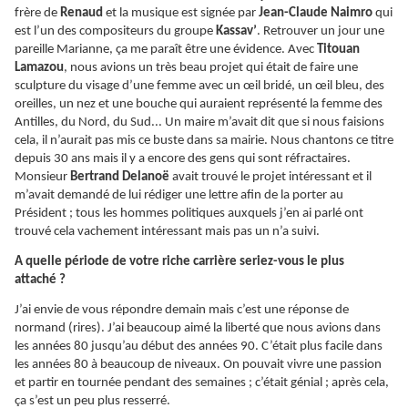
frère de
Renaud
et la musique est signée par
Jean-Claude Naimro
qui
est l’un des compositeurs du groupe
Kassav’
. Retrouver un jour une
pareille Marianne, ça me paraît être une évidence. Avec
Titouan
Lamazou
, nous avions un très beau projet qui était de faire une
sculpture du visage d’une femme avec un œil bridé, un œil bleu, des
oreilles, un nez et une bouche qui auraient représenté la femme des
Antilles, du Nord, du Sud... Un maire m’avait dit que si nous faisions
cela, il n’aurait pas mis ce buste dans sa mairie. Nous chantons ce titre
depuis 30 ans mais il y a encore des gens qui sont réfractaires.
Monsieur
Bertrand Delanoë
avait trouvé le projet intéressant et il
m’avait demandé de lui rédiger une lettre afin de la porter au
Président ; tous les hommes politiques auxquels j’en ai parlé ont
trouvé cela vachement intéressant mais pas un n’a suivi.
A quelle période de votre riche carrière seriez-vous le plus
attaché ?
J’ai envie de vous répondre demain mais c’est une réponse de
normand (rires). J’ai beaucoup aimé la liberté que nous avions dans
les années 80 jusqu’au début des années 90. C’était plus facile dans
les années 80 à beaucoup de niveaux. On pouvait vivre une passion
et partir en tournée pendant des semaines ; c’était génial ; après cela,
ça s’est un peu plus resserré.