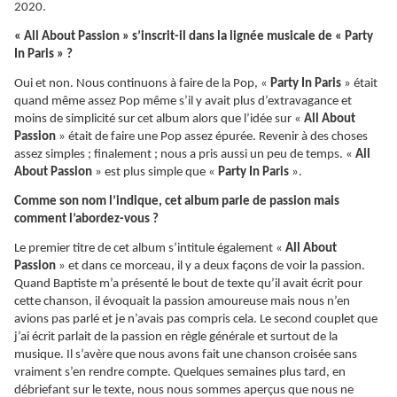
2020.
« All About Passion » s’inscrit-il dans la lignée musicale de « Party
In Paris » ?
Oui et non. Nous continuons à faire de la Pop, «
Party In Paris
» était
quand même assez Pop même s’il y avait plus d’extravagance et
moins de simplicité sur cet album alors que l’idée sur «
All About
Passion
» était de faire une Pop assez épurée. Revenir à des choses
assez simples ; finalement ; nous a pris aussi un peu de temps. «
All
About Passion
» est plus simple que «
Party In Paris
».
Comme son nom l’indique, cet album parle de passion mais
comment l’abordez-vous ?
Le premier titre de cet album s’intitule également «
All About
Passion
» et dans ce morceau, il y a deux façons de voir la passion.
Quand Baptiste m’a présenté le bout de texte qu’il avait écrit pour
cette chanson, il évoquait la passion amoureuse mais nous n’en
avions pas parlé et je n’avais pas compris cela. Le second couplet que
j’ai écrit parlait de la passion en règle générale et surtout de la
musique. Il s’avère que nous avons fait une chanson croisée sans
vraiment s’en rendre compte. Quelques semaines plus tard, en
débriefant sur le texte, nous nous sommes aperçus que nous ne