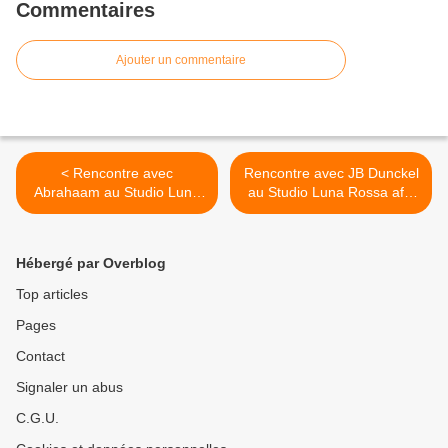
Commentaires
Ajouter un commentaire
< Rencontre avec
Rencontre avec JB Dunckel
Abrahaam au Studio Luna
au Studio Luna Rossa afin
Rossa afin d’en apprendre
d’en apprendre plus sur la
plus sur son premier EP !
bande originale du film «
Pulse » ! >
Hébergé par Overblog
Top articles
Pages
Contact
Signaler un abus
C.G.U.