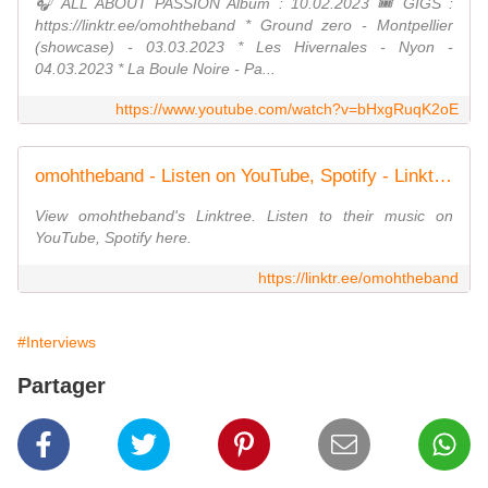
🎧 ALL ABOUT PASSION Album : 10.02.2023 🎟️ GIGS :
https://linktr.ee/omohtheband * Ground zero - Montpellier
(showcase) - 03.03.2023 * Les Hivernales - Nyon -
04.03.2023 * La Boule Noire - Pa...
https://www.youtube.com/watch?v=bHxgRuqK2oE
omohtheband - Listen on YouTube, Spotify - Linktree
View omohtheband's Linktree. Listen to their music on
YouTube, Spotify here.
https://linktr.ee/omohtheband
#Interviews
Partager