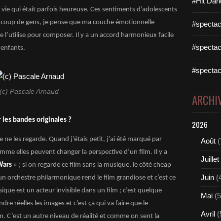
#Hit Dan
 vie qui était parfois heureuse. Ces sentiments d’adolescents
oup de gens, je pense que ma couche émotionnelle
#spectac
 je l’utilise pour composer. Il y a un accord harmonieux facile
#spectac
 enfants.
#spectac
(c) Pascale Arnaud
ARCHI
r les bandes originales ?
2026
e ne les regarde. Quand j’étais petit, j’ai été marqué par
Août
(
omme elles peuvent changer la perspective d’un film. Il y a
Juillet
Wars
» ; si on regarde ce film sans la musique, le côté cheap
Juin
(
un orchestre philarmonique rend le film grandiose et c’est ce
sique est un acteur invisible dans un film ; c’est quelque
Mai
(5
e réelles les images et c’est ça qui va faire que le
Avril
(
m. C’est un autre niveau de réalité et comme on sent la