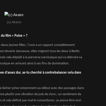
(c) Akatre
du film « Pulse » ?
 deux jeunes filles ; l’une a un rapport complètement
veut devenir danseuse, elles migrent tous les deux à Berlin
mais cela
déplaît
à la perverse narcissique qui va détruire sa
ysique en arrivant ainsi à ses fins de domination.
ose d’assez dur, as-tu cherché à contrebalancer cela dans
 de lâcher-prise notamment au début avec des passages dans
ême plutôt une vibration de joie de vivre ; un sentiment de
és et cela définit pas mal le romantisme ; je pense être moi-