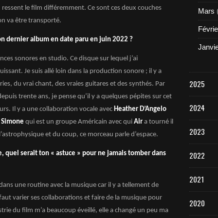
n ressent le film différemment. Ce sont ces deux couches
Mars
on va être transporté.
Févrie
on dernier album en date paru en juin 2022 ?
Janvi
nces sonores en studio. Ce disque sur lequel j’ai
sant. Je suis allé loin dans la production sonore ; il y a
2025
es, du vrai chant, des vraies guitares et des synthés. Par
puis trente ans, je pense qu’il y a quelques pépites sur cet
2024
urs. Il y a une collaboration vocale avec
Heather D’Angelo
r Simone
qui est un groupe Américain avec qui
Air
a tourné il
2023
 l’astrophysique et du coup, ce morceau parle d’espace.
re, quel serait ton « astuce » pour ne jamais tomber dans
2022
2021
r dans une routine avec la musique car il y a tellement de
 faut varier ses collaborations et faire de la musique pour
2020
strie du film m’a beaucoup éveillé, elle a changé un peu ma