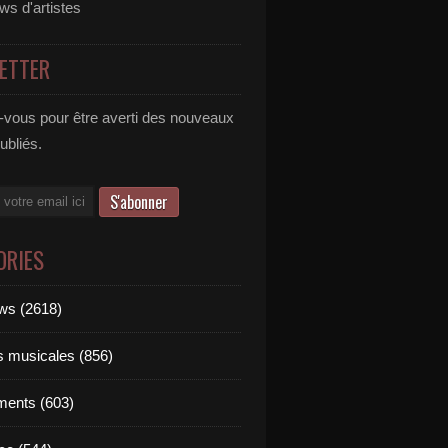
ews d'artistes
ETTER
vous pour être averti des nouveaux
publiés.
ORIES
ews (2618)
ts musicales (856)
ments (603)