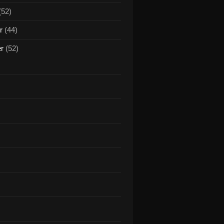
(52)
r
(44)
er
(52)