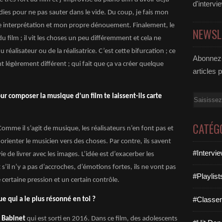
d'intervi
ies pour ne pas sauter dans le vide. Du coup, je fais mon
e interprétation et mon propre dénouement. Finalement, le
NEWSL
 film ; il vit les choses un peu différemment et cela ne
éalisateur ou de la réalisatrice. C’est cette bifurcation ; ce
Abonnez-
légèrement différent ; qui fait que ça va créer quelque
articles 
our composer la musique d’un film te laissent-ils carte
Email
CATÉG
omme il s’agit de musique, les réalisateurs n’en font pas et
rienter le musicien vers des choses. Par contre, ils savent
#Intervi
ie de livrer avec les images. L’idée est d’exacerber les
’il n’y a pas d’accroches, d’émotions fortes, ils ne vont pas
#Playlis
 certaine pression et un certain contrôle.
#Classe
ue qui a le plus résonné en toi ?
r Babinet
qui est sorti en 2016. Dans ce film, des adolescents