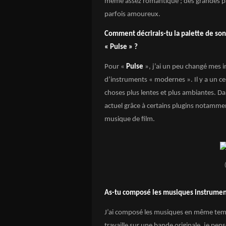
même assez romantique ; des grandes pa
parfois amoureux.
Comment décrirais-tu la palette de son
« Pulse » ?
Pour «
Pulse
», j’ai un peu changé mes in
d’instruments « modernes ». Il y a un ce
choses plus lentes et plus ambiantes. Da
actuel grâce à certains plugins notamm
musique de film.
As-tu composé les musiques instrumenta
J’ai composé les musiques en même temp
travaille sur une bande originale, je pens