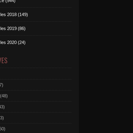
ce (544)
les 2018 (149)
les 2019 (86)
les 2020 (24)
VES
7)
(48)
43)
3)
50)