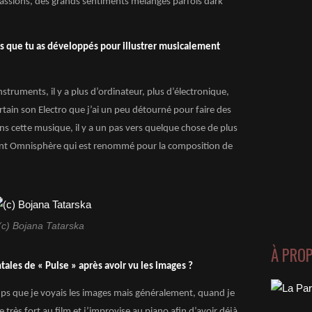
ssions, des grands sentiments mélangés parfois dark
s que tu as développés pour illustrer musicalement
struments, il y a plus d’ordinateur, plus d’électronique,
rtain son Electro que j’ai un peu détourné pour faire des
ns cette musique, il y a un pas vers quelque chose de plus
ent Omnisphère qui est renommé pour la composition de
(c) Bojana Tatarska
À PRO
les de « Pulse » après avoir vu les images ?
s que je voyais les images mais généralement, quand je
e très fort au film et j’improvise au piano afin d’avoir déjà