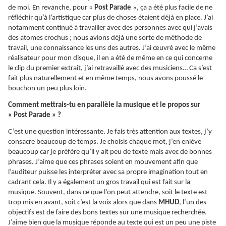
de moi. En revanche, pour «
Post Parade
», ça a été plus facile de ne
réfléchir qu’à l’artistique car plus de choses étaient déjà en place. J’ai
notamment continué à travailler avec des personnes avec qui j’avais
des atomes crochus ; nous avions déjà une sorte de méthode de
travail, une connaissance les uns des autres. J’ai œuvré avec le même
réalisateur pour mon disque, il en a été de même en ce qui concerne
le clip du premier extrait, j’ai retravaillé avec des musiciens… Ca s’est
fait plus naturellement et en même temps, nous avons poussé le
bouchon un peu plus loin.
Comment mettrais-tu en parallèle la musique et le propos sur
« Post Parade » ?
C’est une question intéressante. Je fais très attention aux textes, j’y
consacre beaucoup de temps. Je choisis chaque mot, j’en enlève
beaucoup car je préfère qu’il y ait peu de texte mais avec de bonnes
phrases. J’aime que ces phrases soient en mouvement afin que
l’auditeur puisse les interpréter avec sa propre imagination tout en
cadrant cela. Il y a également un gros travail qui est fait sur la
musique. Souvent, dans ce que l’on peut attendre, soit le texte est
trop mis en avant, soit c’est la voix alors que dans
MHUD
, l’un des
objectifs est de faire des bons textes sur une musique recherchée.
J’aime bien que la musique réponde au texte qui est un peu une piste