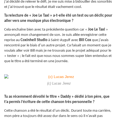
j’ai décidé de relever le défi, je me suis mise à bidouiller des sonorités
et j’ai trouvé que le résultat était vachement cool.
Ta relecture de « Joe Le Taxi » a-t-elle été un test ou un déclic pour
aller vers une musique plus électronique ?
Cela enchaîne bien avec ta précédente question car «
Joe Le Taxi
»
annonçait mon changement de son. Je suis allée enregistrer cette
reprise au
Coxinhell Studio
à Saint-Aygulf avec
Bill Cox
que j’avais
rencontré par le biais d’un autre projet. Ca faisait un moment que je
voulais aller voir Bill mais je ne trouvais pas le projet adéquat pour le
« tester » ; le fait est que nous nous sommes super bien entendus et
que le titre a été terminé en une journée.
(c) Lucas Jerez
Tu as récemment dévoilé le titre « Daddy » dédié à ton père, que
t’a permis l’écriture de cette chanson très personnelle ?
Cette chanson a été le résultat d’un déclic. Durant toute ma carrière,
mon père a toujours été assez dur dans le sens où il n’avait pas