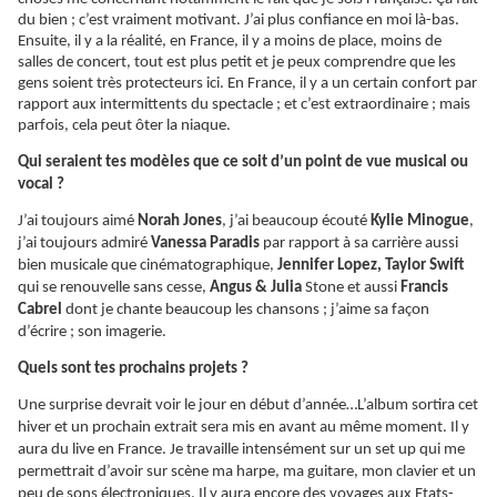
du bien ; c’est vraiment motivant. J’ai plus confiance en moi là-bas.
Ensuite, il y a la réalité, en France, il y a moins de place, moins de
salles de concert, tout est plus petit et je peux comprendre que les
gens soient très protecteurs ici. En France, il y a un certain confort par
rapport aux intermittents du spectacle ; et c’est extraordinaire ; mais
parfois, cela peut ôter la niaque.
Qui seraient tes modèles que ce soit d’un point de vue musical ou
vocal ?
J’ai toujours aimé
Norah Jones
, j’ai beaucoup écouté
Kylie Minogue
,
j’ai toujours admiré
Vanessa Paradis
par rapport à sa carrière aussi
bien musicale que cinématographique,
Jennifer Lopez, Taylor Swift
qui se renouvelle sans cesse,
Angus & Julia
Stone et aussi
Francis
Cabrel
dont je chante beaucoup les chansons ; j’aime sa façon
d’écrire ; son imagerie.
Quels sont tes prochains projets ?
Une surprise devrait voir le jour en début d’année…L’album sortira cet
hiver et un prochain extrait sera mis en avant au même moment. Il y
aura du live en France. Je travaille intensément sur un set up qui me
permettrait d’avoir sur scène ma harpe, ma guitare, mon clavier et un
peu de sons électroniques. Il y aura encore des voyages aux Etats-