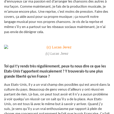
d’ennuyeux car ma passion est d’arranger les chansons des autres à
ma façon. Comme maintenant, je fais de la production musicale, je
m’amuse encore plus. Une reprise, c’est moins de pression. Faire des
covers, ça aide aussi pour sa propre musique ; ça nourrit notre
langage musical pour nos propres chansons. Je vis de la reprise et
même s’il y en a partout sur les réseaux sociaux maintenant, je n’ai
pas envie de dénigrer cela.
(c) Lucas Jerez
Toi qui t’y rends très régulièrement, peux-tu nous dire ce que les
Etats-Unis t’apportent musicalement ? Y trouverais-tu une plus
grande liberté qu’en France ?
Aux Etats-Unis, il y a un vrai champ des possibles qui est ancré dans la
culture du pays. Beaucoup de gens venus d’ailleurs y ont réussi en
partant de rien. Là-bas, on peut tout avoir et il n’y a aucun problème
à voir quelqu’un réussir car on sait qu’il y a de la place. Aux Etats-
Unis, on est tous là avec le même but à savoir y arriver. Quand j’y
suis, je sens qu’il y a un vrai enthousiasme par rapport à plein de
choses me concernant notamment le fait que je sois Française.
Ça
fait