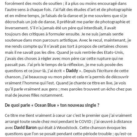
forcément des mots de soutien ; il a plus ou moins encouragé dans
l’autre sens à chaque fois. J’ai fait des études d’art et de photographie
et en même temps, je faisais de la danse et je me souviens que si je
décrochais un job de danse, il préférait me parler de photographie et
inversement. S’il n’a jamais été un père qui interdisait, il avait
toujours des critiques à formuler ensuite. Je ne suis jamais sentie
soutenue dans mon parcours artistique. Avec le recul, maintenant, je
me rends compte qu’il n’avait pas tort à propos de certaines choses
mais il ne savait pas les dire. Quand je suis rentrée des Etats-Unis,
j’avais des choses à régler avec mon père car cette rupture qui ne
passait pas. J’ai pris le temps de la réflexion, je me suis posée des
questions et ce jour-là, j’ai écrit «
Daddy
». Depuis l’écriture de cette
chanson, j’ai beaucoup vu mon père et cela m’a permis de découvrir
vraiment l’homme qui l’est. Quand je chante ce titre en live, je vois
qu’il parle vraiment aux gens ; mes paroles trouvent un écho chez pas
mal de jeunes filles notamment.
De quoi parle « Ocean Blue » ton nouveau single ?
Ce titre me tient vraiment à cœur car c’est le premier que j’ai vraiment
arrangé toute seule chez moi pendant le COVID ; j’ai œuvré à distance
avec
David Baron
qui était à Woodstock. Cette chanson évoque les
questions que l’on se posait pendant cette période trouble ; qu’est-ce