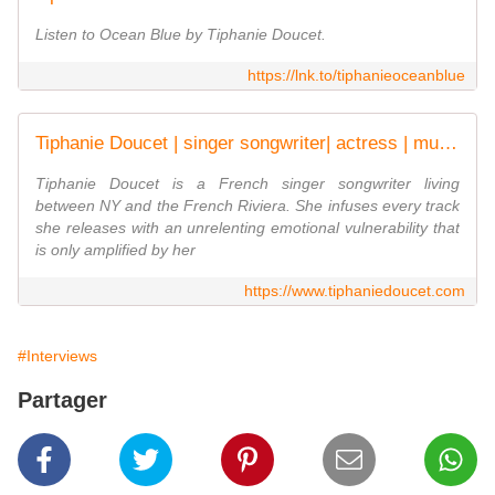
Listen to Ocean Blue by Tiphanie Doucet.
https://lnk.to/tiphanieoceanblue
Tiphanie Doucet | singer songwriter| actress | musician|New Jersey| Ramatuelle | chanteuse | la voix|harpist | |
Tiphanie Doucet is a French singer songwriter living
between NY and the French Riviera. She infuses every track
she releases with an unrelenting emotional vulnerability that
is only amplified by her
https://www.tiphaniedoucet.com
#Interviews
Partager