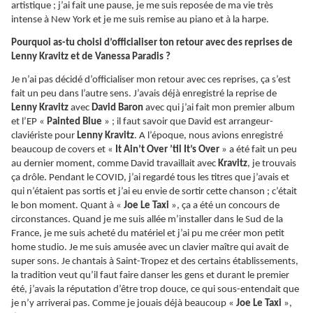
artistique ; j’ai fait une pause, je me suis reposée de ma vie très
intense à New York et je me suis remise au piano et à la harpe.
Pourquoi as-tu choisi d’officialiser ton retour avec des reprises de
Lenny Kravitz et de Vanessa Paradis ?
Je n’ai pas décidé d’officialiser mon retour avec ces reprises, ça s’est
fait un peu dans l’autre sens. J’avais déjà enregistré la reprise de
Lenny Kravitz
avec
David Baron
avec qui j’ai fait mon premier album
et l’EP «
Painted Blue
» ; il faut savoir que David est arrangeur-
claviériste pour
Lenny Kravitz
. A l’époque, nous avions enregistré
beaucoup de covers et «
It Ain’t Over ’til It’s Over
» a été fait un peu
au dernier moment, comme David travaillait avec
Kravitz
, je trouvais
ça drôle. Pendant le COVID, j’ai regardé tous les titres que j’avais et
qui n’étaient pas sortis et j’ai eu envie de sortir cette chanson ; c’était
le bon moment. Quant à «
Joe Le Taxi
», ça a été un concours de
circonstances. Quand je me suis allée m’installer dans le Sud de la
France, je me suis acheté du matériel et j’ai pu me créer mon petit
home studio. Je me suis amusée avec un clavier maître qui avait de
super sons. Je chantais à Saint-Tropez et des certains établissements,
la tradition veut qu’il faut faire danser les gens et durant le premier
été, j’avais la réputation d’être trop douce, ce qui sous-entendait que
je n’y arriverai pas. Comme je jouais déjà beaucoup «
Joe Le Taxi
»,