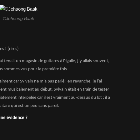
©Jehsong Baak
s ! (rires)
enait un magasin de guitares à Pigalle, j’y allais souvent,
ous sommes vus pour la première fois.
iment car Sylvain ne m’a pas parlé ; en revanche, je l’ai
nt musicalement au début. Sylvain était en train de tester
atement interpelée car il est vraiment au-dessus du lot ; il a
itare qui est un peu sans pareil.
une évidence ?