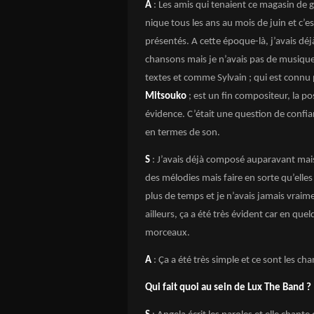
A
: Les amis qui tenaient ce magasin de g
nique tous les ans au mois de juin et c’
présentés. A cette époque-là, j’avais dé
chansons mais je n’avais pas de musiques
textes et comme Sylvain ; qui est con
Mitsouko
; est un fin compositeur, la p
évidence. C’était une question de confi
en termes de son.
S
: J’avais déjà composé auparavant mai
des mélodies mais faire en sorte qu’elles
plus de temps et je n’avais jamais vraime
ailleurs, ça a été très évident car en q
morceaux.
A
:
Ça
a été très simple et ce sont les c
Qui fait quoi au sein de Lux The Band ?