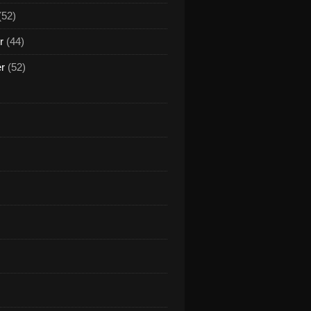
(52)
r
(44)
er
(52)