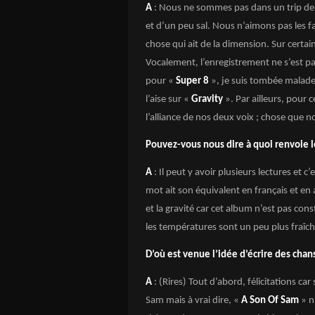
A
: Nous ne sommes pas dans un trip de
et d’un peu sal. Nous n’aimons pas les 
chose qui ait de la dimension. Sur certain
Vocalement, l’enregistrement ne s’est 
pour «
Super 8
», je suis tombée malade e
l’aise sur «
Gravity
». Par ailleurs, pour
l’alliance de nos deux voix ; chose que no
Pouvez-vous nous dire à quoi renvoie l
A
: Il peut y avoir plusieurs lectures et c’
mot ait son équivalent en français et en an
et la gravité car cet album n’est pas co
les températures sont un peu plus fraîches
D’où est venue l’idée d’écrire des cha
A
: (Rires) Tout d’abord, félicitations ca
Sam mais à vrai dire, «
A Son Of Sam
» n