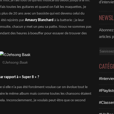
 et moi, je fais tout ce qui est musical du début jusqu’à la fin.
d'intervi
 fais toutes les guitares et quand on fait les maquettes, je
s plus de 20 ans avec un bassiste qui est devenu celui du
NEWSL
 été rejoints par
Amaury Blanchard
à la batterie ; je leur
t ensuite, chacun y met un peu sa patte. Nous ne sommes pas
Abonnez-
pendant des heures à boeuffer pour essayer de trouver des
articles 
Email
©Jehsong Baak
CATÉG
ar rapport à « Super 8 » ?
#Intervi
e si elle n’a pas été forcément voulue car on évolue tout le
#Playlis
t faire le même album mais comme toutes les chansons étaient
e cela. Inconsciemment, je voulais peut-être que ce second
#Classe