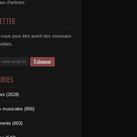
ews d'artistes
ETTER
vous pour être averti des nouveaux
publiés.
ORIES
ews (2618)
ts musicales (856)
ments (603)