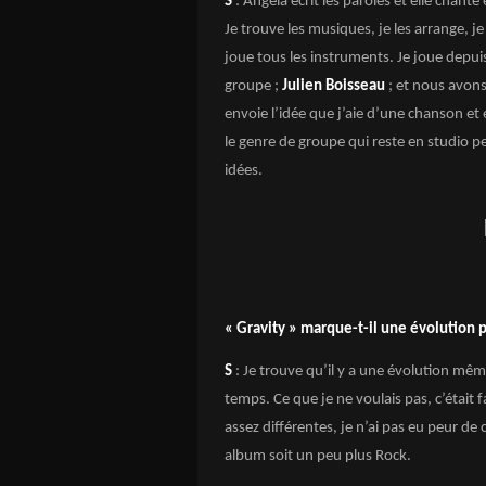
S
: Angela écrit les paroles et elle chante
Je trouve les musiques, je les arrange, je
joue tous les instruments. Je joue depui
groupe ;
Julien Boisseau
; et nous avons
envoie l’idée que j’aie d’une chanson e
le genre de groupe qui reste en studio 
idées.
« Gravity » marque-t-il une évolution p
S
: Je trouve qu’il y a une évolution mêm
temps. Ce que je ne voulais pas, c’étai
assez différentes, je n’ai pas eu peur d
album soit un peu plus Rock.