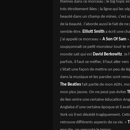
thèmes dans ce morceau ; le big topic est d
très étroitement liées ; la ligne qui les sé
beauté dans un champ de mines, c’est une m
de la beauté. J’aborde aussi le fait de n
semble être.
Elliott Smith
a écrit une ch
j’ai appelé ce morceau «
A Son Of Sam
»,
soupçonnait ce petit monsieur tout-le-m
monde sait qui est
David Berkowitz
. Je 
parfois, il faut se méfier, il faut aller ve
c’était une façon de mettre un peu de lé
dans la musique et les paroles sont ven
The Beatles
fait partie de mon ADN, mon 
mon plus jeune. On ne peut pas éviter
T
de lien entre une certaine éducation Angl
Anglaise d’une certaine époque et il ava
York où il est décédé tragiquement. Cette
retrouve différents aspects de sa vie. «
T
ensuite, on remonte le temps.