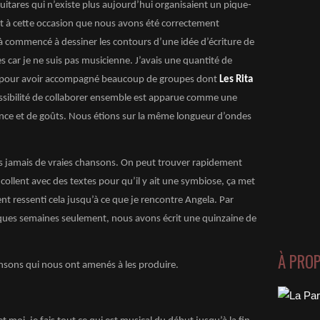
uitares qui n’existe plus aujourd’hui organisaient un pique-
est à cette occasion que nous avons été correctement
jà commencé à dessiner les contours d’une idée d’écriture de
 car je ne suis pas musicienne. J’avais une quantité de
nu pour avoir accompagné beaucoup de groupes dont
Les Rita
ossibilité de collaborer ensemble est apparue comme une
ance et de goûts. Nous étions sur la même longueur d’ondes
s jamais de vraies chansons. On peut trouver rapidement
 collent avec des textes pour qu’il y ait une symbiose, ça met
nt ressenti cela jusqu’à ce que je rencontre Angela. Par
uelques semaines seulement, nous avons écrit une quinzaine de
À PRO
hansons qui nous ont amenés à les produire.