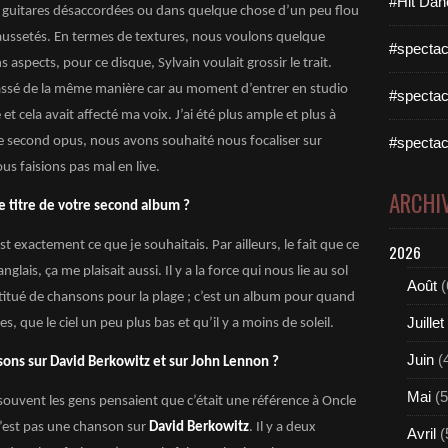
#Hit Dan
 guitares désaccordées ou dans quelque chose d’un peu flou
faussetés. En termes de textures, nous voulons quelque
#spectac
s aspects, pour ce disque, Sylvain voulait grossir le trait.
passé de la même manière car au moment d’entrer en studio
#spectac
t cela avait affecté ma voix. J’ai été plus ample et plus à
 ce second opus, nous avons souhaité nous focaliser sur
#spectac
us faisions pas mal en live.
ARCHI
e titre de votre second album ?
est exactement ce que je souhaitais. Par ailleurs, le fait que ce
2026
glais, ça me plaisait aussi. Il y a la force qui nous lie au sol
Août
(
nstitué de chansons pour la plage ; c’est un album pour quand
Juillet
, que le ciel un peu plus bas et qu’il y a moins de soleil.
Juin
(
nsons sur David Berkowitz et sur John Lennon ?
Mai
(5
r souvent les gens pensaient que c’était une référence à Oncle
’est pas une chanson sur
David Berkowitz
. Il y a deux
Avril
(