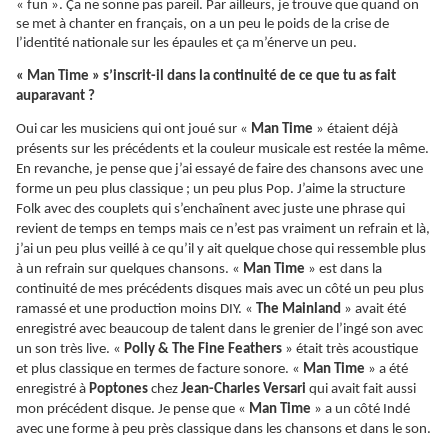
« fun ».
Ça
ne sonne pas pareil. Par ailleurs, je trouve que quand on
se met à chanter en français, on a un peu le poids de la crise de
l’identité nationale sur les épaules et ça m’énerve un peu.
« Man Time » s’inscrit-il dans la continuité de ce que tu as fait
auparavant ?
Oui car les musiciens qui ont joué sur «
Man Time
» étaient déjà
présents sur les précédents et la couleur musicale est restée la même.
En revanche, je pense que j’ai essayé de faire des chansons avec une
forme un peu plus classique ; un peu plus Pop. J’aime la structure
Folk avec des couplets qui s’enchaînent avec juste une phrase qui
revient de temps en temps mais ce n’est pas vraiment un refrain et là,
j’ai un peu plus veillé à ce qu’il y ait quelque chose qui ressemble plus
à un refrain sur quelques chansons. «
Man Time
» est dans la
continuité de mes précédents disques mais avec un côté un peu plus
ramassé et une production moins DIY. «
The Mainland
» avait été
enregistré avec beaucoup de talent dans le grenier de l’ingé son avec
un son très live. «
Polly & The Fine Feathers
» était très acoustique
et plus classique en termes de facture sonore. «
Man Time
» a été
enregistré à
Poptones
chez
Jean-Charles Versari
qui avait fait aussi
mon précédent disque. Je pense que «
Man Time
» a un côté Indé
avec une forme à peu près classique dans les chansons et dans le son.