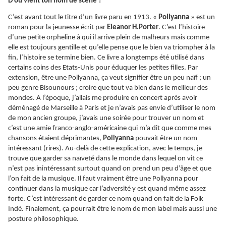
D’où vient ton nom de scène ?
C’est avant tout le titre d’un livre paru en 1913. «
Pollyanna
» est un
roman pour la jeunesse écrit par
Eleanor H.Porter
. C’est l’histoire
d’une petite orpheline à qui il arrive plein de malheurs mais comme
elle est toujours gentille et qu’elle pense que le bien va triompher à la
fin, l’histoire se termine bien. Ce livre a longtemps été utilisé dans
certains coins des Etats-Unis pour éduquer les petites filles. Par
extension, être une Pollyanna, ça veut signifier être un peu naïf ; un
peu genre Bisounours ; croire que tout va bien dans le meilleur des
mondes. A l’époque, j’allais me produire en concert après avoir
déménagé de Marseille à Paris et je n’avais pas envie d’utiliser le nom
de mon ancien groupe, j’avais une soirée pour trouver un nom et
c’est une amie franco-anglo-américaine qui m’a dit que comme mes
chansons étaient déprimantes,
Pollyanna
pouvait être un nom
intéressant (rires). Au-delà de cette explication, avec le temps, je
trouve que garder sa naïveté dans le monde dans lequel on vit ce
n’est pas inintéressant surtout quand on prend un peu d’âge et que
l’on fait de la musique. Il faut vraiment être une Pollyanna pour
continuer dans la musique car l’adversité y est quand même assez
forte. C’est intéressant de garder ce nom quand on fait de la Folk
Indé. Finalement, ça pourrait être le nom de mon label mais aussi une
posture philosophique.