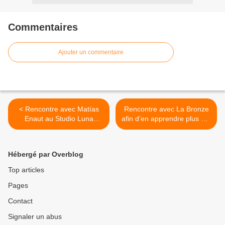
Commentaires
Ajouter un commentaire
< Rencontre avec Matías
Rencontre avec La Bronze
Enaut au Studio Luna
afin d’en apprendre plus sur
Rossa à l’occasion de la
son nouvel album intitulé «
parution de son nouvel EP !
Vis-Moi » ! >
Hébergé par Overblog
Top articles
Pages
Contact
Signaler un abus