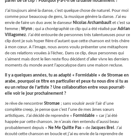
parler de ce clip ? Pourquoi y-a-t-il de la danse notamment ?
J’ai toujours aimé la danse, c’est quelque chose de naturel. Pour moi
comme pour beaucoup de gens, la musique génère la danse. J’ai eu
envie de faire un duo avec le danseur
Nicolas Archambault
et c’est sa
femme ;
Wynn
; qui a chorégraphié ce clip qui a été réalisé par
Adrian
Villagomez
. J’ai été entourée de personnes très talentueuses pour ce
clip dont je suis hyper fière d’autant que cette chanson est très chère
à mon cœur. A l’image, nous avons voulu présenter une métaphore
de ces relations vouées à l’échec. Dans ce clip, deux personnes qui
s’aiment mais dont le lien reste flou décident d’aller vivre les derniers
moments du monde avant l’apocalypse dans une maison recluse.
Il y a quelques années, tu as adapté « Formidable » de Stromae en
arabe, pourquoi ce titre en particulier et peux-tu nous dire si tu as
eu un retour de l’artiste ? Une collaboration entre vous pourrait-
elle voir le jour prochainement ?
Je rêve de rencontrer
Stromae
; sans vouloir avoir l’air d’une
complète creep, je pense que c’est l’une de mes âmes sœurs
artistiques. J’ai décidé de reprendre «
Formidable
» car j’ai été
happée par cette chanson. Je n’avais rien entendu d’aussi beau
probablement depuis «
Ne Me Quitte Pas
» de
Jacques Brel
. J’ai
écouté cette chanson en boucle et j’ai eu envie de la reprendre de