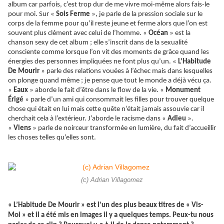
album car parfois, c’est trop dur de me vivre moi-même alors fais-le
pour moi. Sur «
Sois Ferme
», je parle de la pression sociale sur le
corps de la femme pour qu’il reste jeune et ferme alors que l’on est
souvent plus clément avec celui de l’homme. «
Océan
» est la
chanson sexy de cet album ; elle s’inscrit dans de la sexualité
consciente comme lorsque l’on vit des moments de grâce quand les
énergies des personnes impliquées ne font plus qu’un. «
L’Habitude
De Mourir
» parle des relations vouées à l’échec mais dans lesquelles
on plonge quand même ; je pense que tout le monde a déjà vécu ça.
«
Eaux
» aborde le fait d’être dans le flow de la vie. «
Monument
Érigé
» parle d’un ami qui consommait les filles pour trouver quelque
chose qui était en lui mais cette quête n’était jamais assouvie car il
cherchait cela à l’extérieur. J’aborde le racisme dans «
Adieu
».
«
Viens
» parle de noirceur transformée en lumière, du fait d’accueillir
les choses telles qu’elles sont.
(c) Adrian Villagomez
« L’Habitude De Mourir » est l’un des plus beaux titres de « Vis-
Moi » et il a été mis en images il y a quelques temps. Peux-tu nous