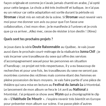
façon originale et comme je n’avais jamais chanté en arabe, j’ai opté
pour cette langue. Le choix a été très instinctif et ludique. Je n’ai pas
eu un retour car cette adaptation est sortie durant la période où
Stromae
s’était mis en retrait de la scène. Si
Stromae
veut revenir vers
moi pour me donner son avis ou pour que l’on fasse une
collaboration, c’est mon rêve ; je le manifeste à l’univers et je crois
que ça va arriver…Allez mec, cesse de résister à ton destin ! (Rires)
Quels sont tes prochains projets ?
Je joue dans la série
Doute Raisonnable
au Québec. Je vais jouer
aussi dans le prochain court-métrage de la réalisatrice
Junna Chif
; je
vais incarner une travailleuse du sexe qui offre des services
d’accompagnement sexuel pour les personnes en situation
d’handicap ; ce projet est très respectueux, il y a eu beaucoup de
recherches et pour une fois, les travailleuses du sexe ne seront pas
montrées comme des victimes mais comme étant des femmes en
pleine possession de leurs moyens. Je vais faire partie d’une pièce de
théâtre qui sera mise en lecture au
Festival du Jamais Lu
à Montréal.
Le lancement de mon album se fera le 14 avril au
National
à
Montréal. J’ai préparé ce show avec
Wynn
qui a chorégraphié le clip
de «
L’Habitude De Mourir
». J’espère revenir très bientôt en Europe
pour présenter mon album sur scène. Il se passe plein d’autres