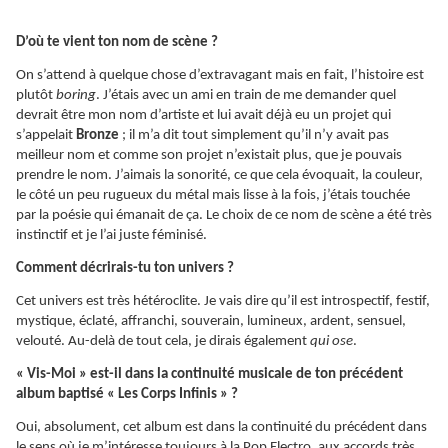
D’où te vient ton nom de scène ?
On s’attend à quelque chose d’extravagant mais en fait, l’histoire est
plutôt
boring
. J’étais avec un ami en train de me demander quel
devrait être mon nom d’artiste et lui avait déjà eu un projet qui
s’appelait
Bronze
; il m’a dit tout simplement qu’il n’y avait pas
meilleur nom et comme son projet n’existait plus, que je pouvais
prendre le nom. J’aimais la sonorité, ce que cela évoquait, la couleur,
le côté un peu rugueux du métal mais lisse à la fois, j’étais touchée
par la poésie qui émanait de ça. Le choix de ce nom de scène a été très
instinctif et je l’ai juste féminisé.
Comment décrirais-tu ton univers ?
Cet univers est très hétéroclite. Je vais dire qu’il est introspectif, festif,
mystique, éclaté, affranchi, souverain, lumineux, ardent, sensuel,
velouté. Au-delà de tout cela, je dirais également
qui ose
.
« Vis-Moi » est-il dans la continuité musicale de ton précédent
album baptisé « Les Corps Infinis » ?
Oui, absolument, cet album est dans la continuité du précédent dans
le sens où je m’intéresse toujours à la Pop Electro, aux accords très