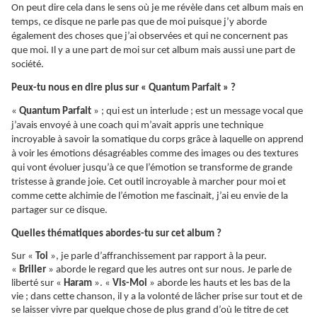
On peut dire cela dans le sens où je me révèle dans cet album mais en
temps, ce disque ne parle pas que de moi puisque j’y aborde
également des choses que j’ai observées et qui ne concernent pas
que moi. Il y a une part de moi sur cet album mais aussi une part de
société.
Peux-tu nous en dire plus sur « Quantum Parfait » ?
«
Quantum Parfait
» ; qui est un interlude ; est un message vocal que
j’avais envoyé à une coach qui m’avait appris une technique
incroyable à savoir la somatique du corps grâce à laquelle on apprend
à voir les émotions désagréables comme des images ou des textures
qui vont évoluer jusqu’à ce que l’émotion se transforme de grande
tristesse à grande joie. Cet outil incroyable à marcher pour moi et
comme cette alchimie de l’émotion me fascinait, j’ai eu envie de la
partager sur ce disque.
Quelles thématiques abordes-tu sur cet album ?
Sur «
Toi
», je parle d’affranchissement par rapport à la peur.
«
Briller
» aborde le regard que les autres ont sur nous. Je parle de
liberté sur «
Haram
». «
Vis-Moi
» aborde les hauts et les bas de la
vie ; dans cette chanson, il y a la volonté de lâcher prise sur tout et de
se laisser vivre par quelque chose de plus grand d’où le titre de cet