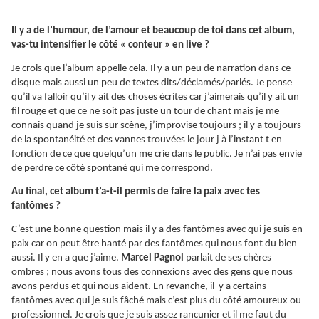
Il y a de l’humour, de l’amour et beaucoup de toi dans cet album,
vas-tu intensifier le côté « conteur » en live ?
Je crois que l’album appelle cela. Il y a un peu de narration dans ce
disque mais aussi un peu de textes dits/déclamés/parlés. Je pense
qu’il va falloir qu’il y ait des choses écrites car j’aimerais qu’il y ait un
fil rouge et que ce ne soit pas juste un tour de chant mais je me
connais quand je suis sur scène, j’improvise toujours ; il y a toujours
de la spontanéité et des vannes trouvées le jour j à l’instant t en
fonction de ce que quelqu’un me crie dans le public. Je n’ai pas envie
de perdre ce côté spontané qui me correspond.
Au final, cet album t’a-t-il permis de faire la paix avec tes
fantômes ?
C’est une bonne question mais il y a des fantômes avec qui je suis en
paix car on peut être hanté par des fantômes qui nous font du bien
aussi. Il y en a que j’aime.
Marcel Pagnol
parlait de ses chères
ombres ; nous avons tous des connexions avec des gens que nous
avons perdus et qui nous aident. En revanche, il y a certains
fantômes avec qui je suis fâché mais c’est plus du côté amoureux ou
professionnel. Je crois que je suis assez rancunier et il me faut du