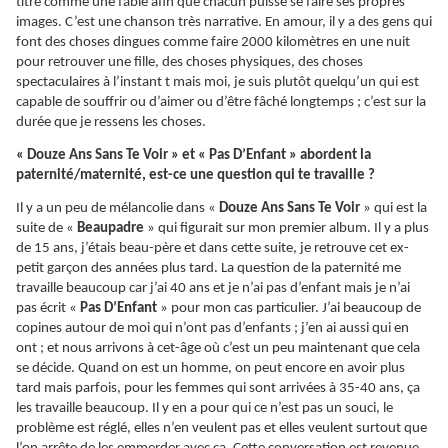
titre comme une fable afin que chacun puisse se faire ses propres
images. C’est une chanson très narrative. En amour, il y a des gens qui
font des choses dingues comme faire 2000 kilomètres en une nuit
pour retrouver une fille, des choses physiques, des choses
spectaculaires à l’instant t mais moi, je suis plutôt quelqu’un qui est
capable de souffrir ou d’aimer ou d’être fâché longtemps ; c’est sur la
durée que je ressens les choses.
« Douze Ans Sans Te Voir » et « Pas D’Enfant » abordent la
paternité/maternité, est-ce une question qui te travaille ?
Il y a un peu de mélancolie dans «
Douze Ans Sans Te Voir
» qui est la
suite de «
Beaupadre
» qui figurait sur mon premier album. Il y a plus
de 15 ans, j’étais beau-père et dans cette suite, je retrouve cet ex-
petit garçon des années plus tard. La question de la paternité me
travaille beaucoup car j’ai 40 ans et je n’ai pas d’enfant mais je n’ai
pas écrit «
Pas D’Enfant
» pour mon cas particulier. J’ai beaucoup de
copines autour de moi qui n’ont pas d’enfants ; j’en ai aussi qui en
ont ; et nous arrivons à cet-âge où c’est un peu maintenant que cela
se décide. Quand on est un homme, on peut encore en avoir plus
tard mais parfois, pour les femmes qui sont arrivées à 35-40 ans, ça
les travaille beaucoup. Il y en a pour qui ce n’est pas un souci, le
problème est réglé, elles n’en veulent pas et elles veulent surtout que