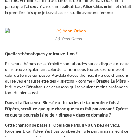
parfois. Féminin car il y a des chœurs de femmes mais également
parce que j’ai œuvré avec une réalisatrice ;
Alice Chiaverini
; et c’était
la première fois que je travaillais en studio avec une femme.
(c) Yann Orhan
Quelles thématiques y retrouve-t-on ?
Plusieurs thèmes de la féminité sont abordés sur ce disque sur lequel
on retrouve également celui de l’amour sous toutes ses formes et
celui du temps qui passe. Au-delà de ces thèmes, il y a des chansons
qui se veulent juste être des «
sketchs
» comme «
Drague La Mère
»
le duo avec
Bénabar
. Ces chansons qui se veulent moins profondes
font du bien aussi.
Dans « La Danseuse Blessée », tu parles de ta première fois à
l’Opéra, serait-ce quelque chose que tu as fait par amour ? Qu’est-
ce que tu pourrais faire de « dingue » dans ce domaine ?
Cette chanson se passe à l’Opéra de Paris. Il y a un peu de vécu,
forcément, car l’idée n’est pas tombée de nulle part mais j’ai écrit ce