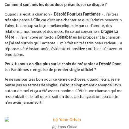
Comment sont nés les deux duos présents sur ce disque ?
Quand j’ai écrit la chanson «
Désolé Pour Les Fantômes
», j’ai très
très vite pensé à
Clio
car c’est une chanteuse que j’admire beaucoup.
J’aime beaucoup sa façon mélancolique de parler d’amour, des
relations amoureuses et des mecs. En ce qui concerne «
Drague La
Mère
», j’ai envoyé un texto à
Bénabar
en lui proposant la chanson
et j’ai été surpris qu’il accepte. Il m’a fait un très très beau cadeau. La
réponse a été instantanée, évidente et positive ; oui bien sûr avec un
émoticône.
Peux-tu nous en dire plus sur le choix de présenter « Désolé Pour
Les Fantômes » en guise de premier single officiel ?
Je ne suis pas très bon pour ce genre de choses, quand j’écris, je ne
pense pas en termes de singles. J’ai tout simplement demandé l’avis
autour de moi et ça a été assez unanime. C’était une chanson qui me
ressemblait et le fait que ce soit un duo, ça changeait un peu car je
n’en avais jamais sorti.
(c) Yann Orhan