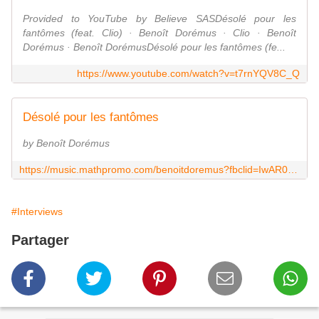
Provided to YouTube by Believe SASDésolé pour les
fantômes (feat. Clio) · Benoît Dorémus · Clio · Benoît
Dorémus · Benoît DorémusDésolé pour les fantômes (fe...
https://www.youtube.com/watch?v=t7rnYQV8C_Q
Désolé pour les fantômes
by Benoît Dorémus
https://music.mathpromo.com/benoitdoremus?fbclid=IwAR0LpAONqFmkdKw4hm6hHgP4LBLootbJE-MBvqBCxg68IABZo5v76pNxhBU
#Interviews
Partager