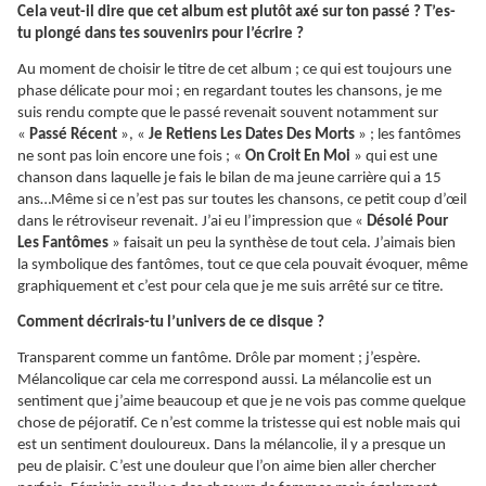
Cela veut-il dire que cet album est plutôt axé sur ton passé ? T’es-
tu plongé dans tes souvenirs pour l’écrire ?
Au moment de choisir le titre de cet album ; ce qui est toujours une
phase délicate pour moi ; en regardant toutes les chansons, je me
suis rendu compte que le passé revenait souvent notamment sur
«
Passé Récent
», «
Je Retiens Les Dates Des Morts
» ; les fantômes
ne sont pas loin encore une fois ; «
On Croit En Moi
» qui est une
chanson dans laquelle je fais le bilan de ma jeune carrière qui a 15
ans…Même si ce n’est pas sur toutes les chansons, ce petit coup d’œil
dans le rétroviseur revenait. J’ai eu l’impression que «
Désolé Pour
Les Fantômes
» faisait un peu la synthèse de tout cela. J’aimais bien
la symbolique des fantômes, tout ce que cela pouvait évoquer, même
graphiquement et c’est pour cela que je me suis arrêté sur ce titre.
Comment décrirais-tu l’univers de ce disque ?
Transparent comme un fantôme. Drôle par moment ; j’espère.
Mélancolique car cela me correspond aussi. La mélancolie est un
sentiment que j’aime beaucoup et que je ne vois pas comme quelque
chose de péjoratif. Ce n’est comme la tristesse qui est noble mais qui
est un sentiment douloureux. Dans la mélancolie, il y a presque un
peu de plaisir. C’est une douleur que l’on aime bien aller chercher