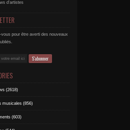
ews d'artistes
ETTER
vous pour être averti des nouveaux
publiés.
ORIES
ews (2618)
ts musicales (856)
ments (603)