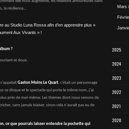
et comment elle nous augmente, les relations amoureuses dans
Mars
, la résilience…
Févrie
Janvi
2025
album ?
souriant et doux.
2024
2023
 s’appelait
Gaston Moins Le Quart
, c’était un personnage
r ce disque et le spectacle qui porte le même nom, j’ai
2022
u plus près de moi-même. Les thèmes dont nous venons de
2021
richer, sans jamais biaiser, sinon cela n’aurait pas eu de
2020
n, ce que pourrais laisser entendre la pochette qui