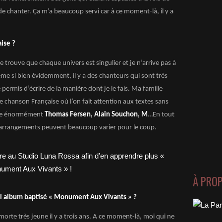
de chanter.
Ça
m’a beaucoup servi car à ce moment-là, il y a
aise ?
e trouve que chaque univers est singulier et je n’arrive pas à
ême si bien évidemment, il y a des chanteurs qui sont très
rmis d’écrire de la manière dont je le fais. Ma famille
ne chanson Française où l’on fait attention aux textes sans
oute énormément
Thomas Fersen, Alain Souchon, M
…En tout
es arrangements peuvent beaucoup varier pour le coup.
À PRO
vel album baptisé « Monument Aux Vivants » ?
orte très jeune il y a trois ans. A ce moment-là, moi qui ne