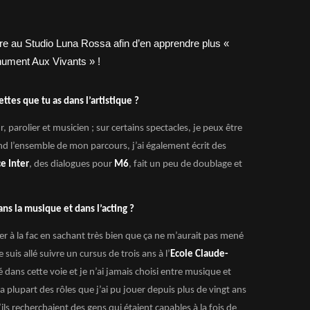
tes que tu as dans l’artistique ?
 parolier et musicien ; sur certains spectacles, je peux être
end l’ensemble de mon parcours, j’ai également écrit des
e Inter
, des dialogues pour
M6
, fait un peu de doublage et
s la musique et dans l’acting ?
ller à la fac en sachant très bien que ça ne m’aurait pas mené
suis allé suivre un cursus de trois ans à l’
Ecole Claude-
é dans cette voie et je n’ai jamais choisi entre musique et
 La plupart des rôles que j’ai pu jouer depuis plus de vingt ans
’ils recherchaient des gens qui étaient capables à la fois de