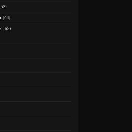
(52)
r
(44)
er
(52)