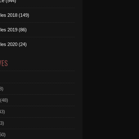
ce (544)
les 2018 (149)
les 2019 (86)
les 2020 (24)
VES
8)
(48)
43)
3)
50)