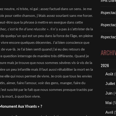
#Hit Dan
sez neutre, ni triste, ni gai ; assez factuel dans un sens. Je me
#spectac
voix pour cette chanson, j’étais assez souriant sans me forcer.
Peut-être que la phrase à mettre en exergue dans cette
#spectac
hec, c’est la fin d’une réussite
». Il n’y a pas à s’attrister de la
s de quelqu’un qui est un peu dans la force de l’âge, en pleine
#spectac
 vivre encore quelques décennies. J’ai bien conscience que
e vue-là. Je l’ai bien senti quand j’ai eu des retours de
ARCHI
 question interroge de manière très différente. Quand je
pleure mais je trouve que nous sommes sévères vis-à-vis de la
2026
e un peu infantile mais il faut aussi réhabiliter la mort en la
Août
(
e elle qui nous permet de vivre. Je crois que tous les envies
in, aimer, faire l’amour, voir des gens, manger, faire du
Juillet
’est suscité par le fait que nous sommes presque tractés par
Juin
(
as la mort, à quoi bon vivre.
Mai
(5
 Monument Aux Vivants » ?
Avril
(