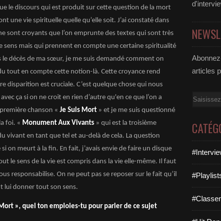
d'intervi
que le discours qui est produit sur cette question de la mort
t une vie spirituelle quelle qu’elle soit. J’ai constaté dans
NEWSL
e sont croyants que l’on emprunte des textes qui sont très
 sens mais qui prennent en compte une certaine spiritualité
Abonnez-
rès le décès de ma sœur, je me suis demandé comment on
articles 
 du tout en compte cette notion-là. Cette croyance rend
 disparition est cruciale. C’est quelque chose qui nous
Email
avec ça si on ne croit en rien d’autre qu'en ce que l’on a
la première chanson «
Je Suis Mort
» et je me suis questionné
a foi. «
Monument Aux Vivants
» qui est la troisième
CATÉG
u vivant en tant que tel et au-delà de cela. La question
 si on meurt à la fin. En fait, j’avais envie de faire un disque
#Intervi
 le sens de la vie est compris dans la vie elle-même. Il faut
ous responsabilise. On ne peut pas se reposer sur le fait qu’il
#Playlis
ut lui donner tout son sens.
#Classe
Mort », quel ton emploies-tu pour parler de ce sujet