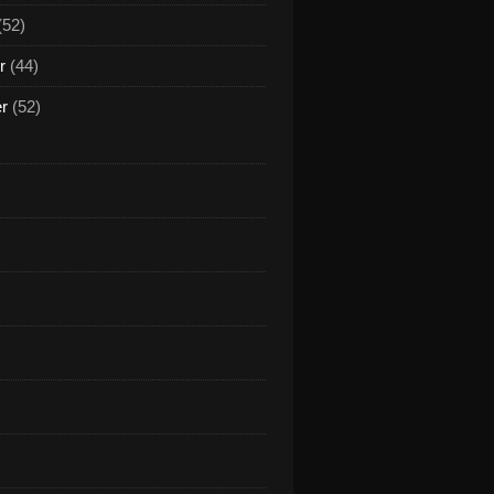
(52)
r
(44)
er
(52)