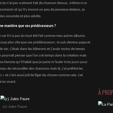
 si je n’ai pas vraiment fait de chanson dessus…Même si ce
moments et qu’il y encore un peu de jeunesse dedans, je
plus assumée et plus adulte.
ême manière que ses prédécesseurs ?
 car il n’a pas du tout été fait comme mes autres albums.
ucoup plus vite que ses prédécesseurs. Je suis devenu papa et
e vie ; j’étais dans les biberons et j’avais moins de temps
n pourrait penser que l’on a le temps dans la création mais
 ma femme qu’il fallait que je parte m’isoler trois jours pour
mps de retravailler des chansons mais là, j’ai préféré les
ts » et c’est aussi joli de figer les choses comme cela. Cet
i en avant.
À PRO
(c) Jules Faure