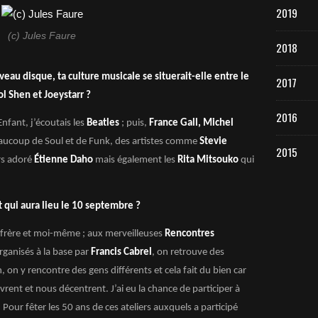
2019
(c) Jules Faure
2018
eau disque, ta culture musicale se situerait-elle entre le
2017
l Shen et Joeystarr ?
2016
Enfant, j’écoutais les
Beatles
; puis,
France Gall, Michel
aucoup de Soul et de Funk, des artistes comme
Stevie
2015
rs adoré
Étienne Daho
mais également les
Rita Mitsouko
qui
t qui aura lieu le 10 septembre ?
 frère et moi-même ; aux merveilleuses
Rencontres
rganisés à la base par
Francis Cabrel
, on retrouve des
on y rencontre des gens différents et cela fait du bien car
vrent et nous décentrent. J’ai eu la chance de participer à
. Pour fêter les 50 ans de ces ateliers auxquels a participé