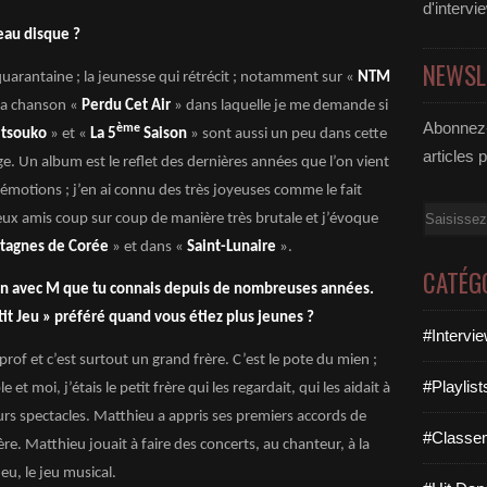
d'intervi
eau disque ?
NEWSL
 quarantaine ; la jeunesse qui rétrécit ; notamment sur «
NTM
c la chanson «
Perdu Cet Air
» dans laquelle je me demande si
Abonnez-
ème
tsouko
» et «
La 5
Saison
» sont aussi un peu dans cette
articles 
ge. Un album est le reflet des dernières années que l’on vient
 émotions ; j’en ai connu des très joyeuses comme le fait
Email
 deux amis coup sur coup de manière très brutale et j’évoque
tagnes de Corée
» et dans «
Saint-Lunaire
».
CATÉG
t un avec M que tu connais depuis de nombreuses années.
tit Jeu » préféré quand vous étiez plus jeunes ?
#Intervi
prof et c’est surtout un grand frère. C’est le pote du mien ;
#Playlis
t moi, j’étais le petit frère qui les regardait, qui les aidait à
urs spectacles. Matthieu a appris ses premiers accords de
#Classe
re. Matthieu jouait à faire des concerts, au chanteur, à la
jeu, le jeu musical.