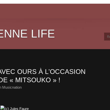
ENNE LIFE
AVEC OURS À L’OCCASION
DE « MITSOUKO » !
h Musicnation