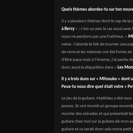
Quels thèmes abordes-tu sur ton nouv
Il y a plusieurs thèmes dont le cap de la
à Bercy
» ; c’est un peu le cas aussi ave
nous ne perdons pas une fraîcheur, «
Mi
veine. J’aborde le fait de tourner une pa
de vivre et les miennes ont été fortes en
d’être papa mais à l’inverse, j’ai perdu
donc aussi la disparition dans «
Les Mon
Il y a trois duos sur « Mitsouko » don
Peux-tu nous dire quel était votre « Pe
Le jeu de la guitare. Matthieu a été mon 
jeunes, ils ont monté un groupe ensemble e
monter des estrades et qui présentait le
guitare chez moi sur la guitare de mon pè
guitare et ce serait donc cela notre petit 