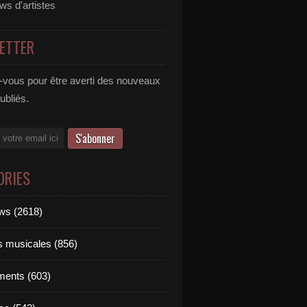
ews d'artistes
ETTER
vous pour être averti des nouveaux
publiés.
ORIES
ews (2618)
ts musicales (856)
ments (603)