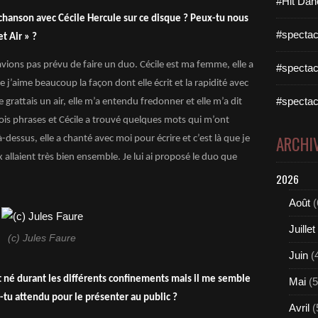
#Hit Dan
chanson avec Cécile Hercule sur ce disque ? Peux-tu nous
#spectac
t Air » ?
avions pas prévu de faire un duo. Cécile est ma femme, elle a
#spectac
 j’aime beaucoup la façon dont elle écrit et la rapidité avec
#spectac
, je grattais un air, elle m’a entendu fredonner et elle m’a dit
 trois phrases et Cécile a trouvé quelques mots qui m’ont
ARCHI
essus, elle a chanté avec moi pour écrire et c’est là que je
llaient très bien ensemble. Je lui ai proposé le duo que
2026
Août
(
Juillet
(c) Jules Faure
Juin
(
t né durant les différents confinements mais il me semble
Mai
(5
-tu attendu pour le présenter au public ?
Avril
(