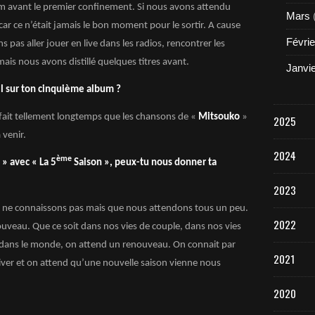
bum avant le premier confinement. Si nous avons attendu
Mars
ar ce n’était jamais le bon moment pour le sortir. A cause
Févrie
s pas aller jouer en live dans les radios, rencontrer les
is nous avons distillé quelques titres avant.
Janvi
il sur ton cinquième album ?
a fait tellement longtemps que les chansons de «
Mitsouko
»
2025
venir.
2024
ème
» avec « La 5
Saison », peux-tu nous donner ta
2023
s ne connaissons pas mais que nous attendons tous un peu.
2022
nouveau. Que ce soit dans nos vies de couple, dans nos vies
l, dans le monde, on attend un renouveau. On connait par
2021
ver et on attend qu’une nouvelle saison vienne nous
2020