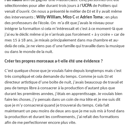
Fun Radio
afin de gagner une MasterClass. Cinq personnes ont été
sélectionnées pour aller durant trois jours à l’
UCPA
de Poitiers qui
venait d’ouvrir. On nous a présenté le métier de DJ et il y avait même
des intervenants ;
Willy William, Mico C
et
Adrien Toma
; en plus
des professeurs de l’école. On m’a dit que j’avais le niveau pour
intégrer la formation si cela m’intéressait et c’est à ce moment-là que
j’ai eu le déclic même si je n’arrivais pas forcément « à y croire » car de
mes 15 à 18 ans, je mixais principalement dans ma chambre et au-
delà de cela, je ne viens pas d’une famille qui travaille dans la musique
ou dans le monde de la nuit.
Créer tes propres morceaux a-t-elle été une évidence ?
C’est quelque chose que je voulais faire depuis longtemps mais c’est
très compliqué et cela demande du temps. Comme je suis DJ et
directeur artistique d’une boîte de nuit, j’avais beaucoup de travail et
peu de temps libre à consacrer à la production d’autant plus que
durant les premières années, j’étais en apprentissage. Je voulais bien
faire les choses, j’y pensais dans un coin de ma tête et je me suis dit
que je m’y consacrerai quand je trouverai du temps. Cela fait
maintenant un peu moins de deux ans que je me suis mis à fond dans
la production et durant les confinements, j’ai refait des formations
afin de me perfectionner encore plus vite.