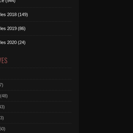
ce (544)
les 2018 (149)
les 2019 (86)
les 2020 (24)
VES
7)
(48)
43)
3)
50)