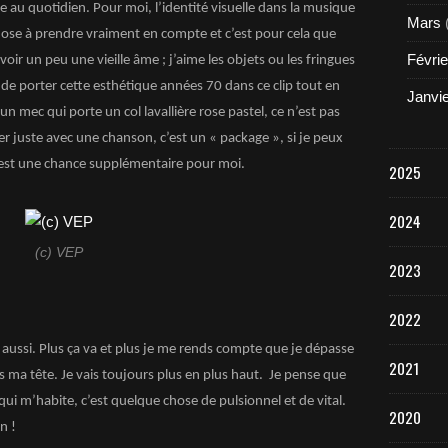
e au quotidien. Pour moi, l’identité visuelle dans la musique
Mars
hose à prendre vraiment en compte et c’est pour cela que
Févrie
voir un peu une vieille âme ; j’aime les objets ou les fringues
e de porter cette esthétique années 70 dans ce clip tout en
Janvi
 mec qui porte un col lavallière rose pastel, ce n’est pas
er juste avec une chanson, c’est un « package », si je peux
c’est une chance supplémentaire pour moi.
2025
2024
(c) VEP
2023
2022
s aussi. Plus ça va et plus je me rends compte que je dépasse
2021
ns ma tête. Je vais toujours plus en plus haut. Je pense que
 qui m’habite, c’est quelque chose de pulsionnel et de vital.
2020
n !