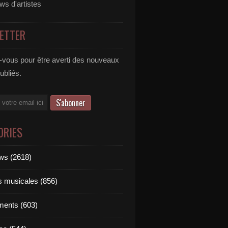
ews d'artistes
ETTER
vous pour être averti des nouveaux
publiés.
ORIES
ews (2618)
ts musicales (856)
ments (603)