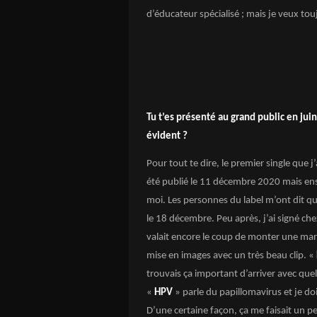
d’éducateur spécialisé ; mais je veux tou
Tu t’es présenté au grand public en juin
évident ?
Pour tout te dire, le premier single que j’
été publié le 11 décembre 2020 mais ensu
moi. Les personnes du label m’ont dit qu’
le 18 décembre. Peu après, j’ai signé ch
valait encore le coup de monter une marc
mise en images avec un très beau clip. «
trouvais ça important d’arriver avec quel
«
HPV
» parle du papillomavirus et je d
D’une certaine façon, ça me faisait un peu