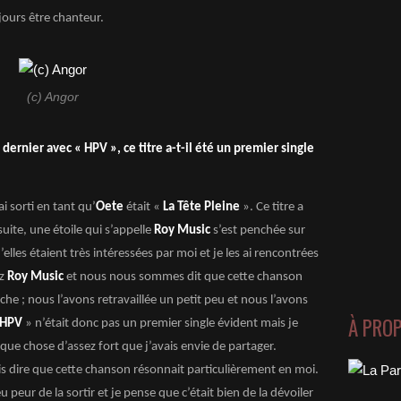
jours être chanteur.
(c) Angor
 dernier avec « HPV », ce titre a-t-il été un premier single
ai sorti en tant qu’
Oete
était «
La Tête Pleine
». Ce titre a
ite, une étoile qui s’appelle
Roy Music
s’est penchée sur
elles étaient très intéressées par moi et je les ai rencontrées
ez
Roy Music
et nous nous sommes dit que cette chanson
he ; nous l’avons retravaillée un petit peu et nous l’avons
À PRO
HPV
» n’était donc pas un premier single évident mais je
que chose d’assez fort que j’avais envie de partager.
ois dire que cette chanson résonnait particulièrement en moi.
 peur de la sortir et je pense que c’était bien de la dévoiler