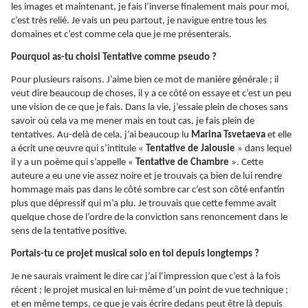
les images et maintenant, je fais l’inverse finalement mais pour moi,
c’est très relié. Je vais un peu partout, je navigue entre tous les
domaines et c’est comme cela que je me présenterais.
Pourquoi as-tu choisi Tentative comme pseudo ?
Pour plusieurs raisons. J’aime bien ce mot de manière générale ; il
veut dire beaucoup de choses, il y a ce côté on essaye et c’est un peu
une vision de ce que je fais. Dans la vie, j’essaie plein de choses sans
savoir où cela va me mener mais en tout cas, je fais plein de
tentatives. Au-delà de cela, j’ai beaucoup lu
Marina Tsvetaeva
et elle
a écrit une œuvre qui s’intitule «
Tentative de Jalousie
» dans lequel
il y a un poème qui s’appelle «
Tentative de Chambre
». Cette
auteure a eu une vie assez noire et je trouvais ça bien de lui rendre
hommage mais pas dans le côté sombre car c’est son côté enfantin
plus que dépressif qui m’a plu. Je trouvais que cette femme avait
quelque chose de l’ordre de la conviction sans renoncement dans le
sens de la tentative positive.
Portais-tu ce projet musical solo en toi depuis longtemps ?
Je ne saurais vraiment le dire car j’ai l’impression que c’est à la fois
récent ; le projet musical en lui-même d’un point de vue technique ;
et en même temps, ce que je vais écrire dedans peut être là depuis