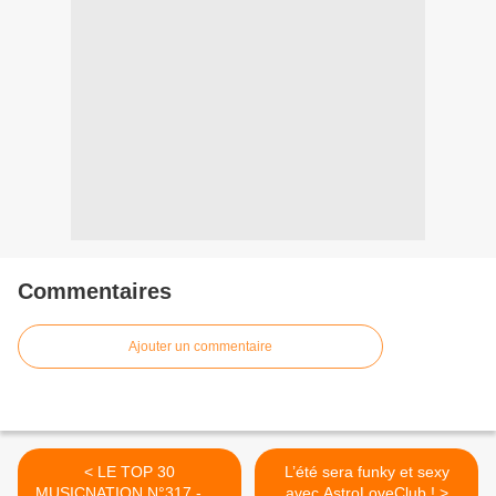
Commentaires
Ajouter un commentaire
< LE TOP 30
L’été sera funky et sexy
MUSICNATION N°317 - 04
avec AstroLoveClub ! >