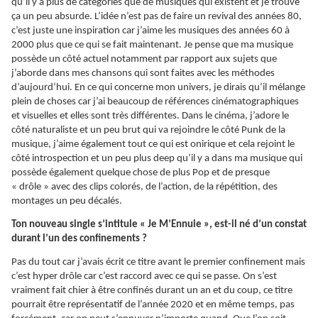
qu’il y a plus de catégories que de musiques qui existent et je trouve
ça un peu absurde. L’idée n’est pas de faire un revival des années 80,
c’est juste une inspiration car j’aime les musiques des années 60 à
2000 plus que ce qui se fait maintenant. Je pense que ma musique
possède un côté actuel notamment par rapport aux sujets que
j’aborde dans mes chansons qui sont faites avec les méthodes
d’aujourd’hui. En ce qui concerne mon univers, je dirais qu’il mélange
plein de choses car j’ai beaucoup de références cinématographiques
et visuelles et elles sont très différentes. Dans le cinéma, j’adore le
côté naturaliste et un peu brut qui va rejoindre le côté Punk de la
musique, j’aime également tout ce qui est onirique et cela rejoint le
côté introspection et un peu plus deep qu’il y a dans ma musique qui
possède également quelque chose de plus Pop et de presque
« drôle » avec des clips colorés, de l’action, de la répétition, des
montages un peu décalés.
Ton nouveau single s’intitule « Je M’Ennuie », est-il né d’un constat
durant l’un des confinements ?
Pas du tout car j’avais écrit ce titre avant le premier confinement mais
c’est hyper drôle car c’est raccord avec ce qui se passe. On s’est
vraiment fait chier à être confinés durant un an et du coup, ce titre
pourrait être représentatif de l’année 2020 et en même temps, pas