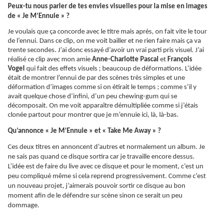
Peux-tu nous parler de tes envies visuelles pour la mise en images
de « Je M’Ennuie » ?
Je voulais que ça concorde avec le titre mais après, on fait vite le tour
de l’ennui. Dans ce clip, on me voit bailler et ne rien faire mais ça va
trente secondes. J’ai donc essayé d’avoir un vrai parti pris visuel. J’ai
réalisé ce clip avec mon amie
Anne-Charlotte Pascal
et
François
Vogel
qui fait des effets visuels ; beaucoup de déformations. L’idée
était de montrer l’ennui de par des scènes très simples et une
déformation d’images comme si on étirait le temps ; comme s’il y
avait quelque chose d’infini, d’un peu
chewing-gum
qui se
décomposait. On me voit
apparaître
démultipliée comme si j’étais
clonée partout pour montrer que je m’ennuie ici, là, là-bas.
Qu’annonce « Je M’Ennuie » et « Take Me Away » ?
Ces deux titres en annoncent d’autres et normalement un album. Je
ne sais pas quand ce disque sortira car je travaille encore dessus.
L’idée est de faire du live avec ce disque et pour le moment, c’est un
peu compliqué même si cela reprend progressivement. Comme c’est
un nouveau projet, j’aimerais pouvoir sortir ce disque au bon
moment afin de le défendre sur scène sinon ce serait un peu
dommage.