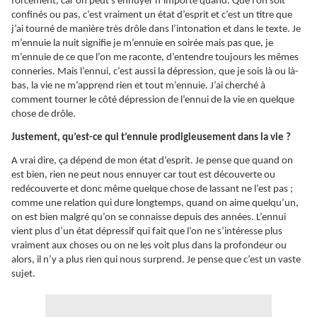
forcément, car on peut s’ennuyer n’importe quand. Que l’on soit
confinés ou pas, c’est vraiment un état d’esprit et c’est un titre que
j’ai tourné de manière très drôle dans l’intonation et dans le texte. Je
m’ennuie la nuit signifie je m’ennuie en soirée mais pas que, je
m’ennuie de ce que l’on me raconte, d’entendre toujours les mêmes
conneries. Mais l’ennui, c’est aussi la dépression, que je sois là ou là-
bas, la vie ne m’apprend rien et tout m’ennuie. J’ai cherché à
comment tourner le côté dépression de l’ennui de la vie en quelque
chose de drôle.
Justement, qu’est-ce qui t’ennuie prodigieusement dans la vie ?
A vrai dire, ça dépend de mon état d’esprit. Je pense que quand on
est bien, rien ne peut nous ennuyer car tout est découverte ou
redécouverte et donc même quelque chose de lassant ne l’est pas ;
comme une relation qui dure longtemps, quand on aime quelqu’un,
on est bien malgré qu’on se connaisse depuis des années. L’ennui
vient plus d’un état dépressif qui fait que l’on ne s’intéresse plus
vraiment aux choses ou on ne les voit plus dans la profondeur ou
alors, il n’y a plus rien qui nous surprend. Je pense que c’est un vaste
sujet.