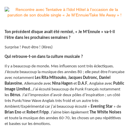
Ton précédent disque avait été remixé, « Je M’Ennuie » va-t-il
l’être dans les prochaines semaines ?
Surprise ! Peut-être ! (Rires)
Qui retrouve-t-on dans ta culture musicale ?
Il y a beaucoup de monde. Mes influences sont très éclectiques.
J’écoute beaucoup la musique des années 80 ; elle peut être Française
avec notamment
Les Rita Mitsouko, Jacques Dutronc, Daniel
Balavoine
, Allemande avec
Nina Hagen
et
D.A.F
, Anglaise avec
Public
Image Limited
…J’ai écouté beaucoup de Punk Français notamment
les
Bérus
. J’ai l’impression d’avoir deux pôles d’inspiration ; un côté
très Punk/New Wave Anglais très froid et un autre très
Ambient/Expérimental car j’ai beaucoup écouté «
Evening Star
» de
Brian Eno
et
Robert Fripp
. J’aime bien également
The White Noises
et toute la musique des années 60-70, les choses un peu répétitives
et basées sur les émotions.