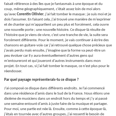
faisait référence à des îles que je fantasmais à une époque et du
coup, même géographiquement, c’était assez loin de moi alors
qu’avec
Corentin Ollivier
, j’ai fait tomber le masque ; je suis moi et je
dois l’assumer. En faisant cela, j’ai trouvé une manière de m’exprimer
et de chanter qui m’appartient un peu plus et forcément, cela ouvre
une nouvelle porte ; une nouvelle histoire. Ce disque-là résulte de
l’histoire que je viens de vivre, c’est une tranche de vie, la suite sera
forcément différente. Pour le moment, je vais continuer à écrire des
chansons en guitare-voix car j’ai retrouvé quelque chose précieux que
j’avais perdu mais ensuite, j’imagine que la forme va peut-être un
peu évoluer car il y aura éventuellement d’autres gens qui
m’entoureront et qui joueront d’autres instruments dans mon
projet. En tout cas, si j’ai fait tomber le masque, ce n’est plus pour le
réendosser.
Par quel paysage représenterais-tu ce disque ?
J’ai composé ce disque dans différents endroits. Je l’ai commencé
dans une résidence d’amis dans le Sud de la France. Nous étions une
dixième de musiciens dans un endroit hors du temps et j’y ai passé
une semaine entouré d’amis à juste faire de la musique et partager.
Pour moi, une partie est née là. Ensuite, comme à cette époque-là,
j’étais en tournée avec d’autres groupes, j’ai ressenti le besoin de