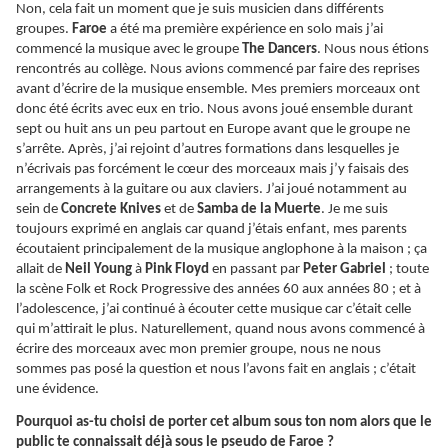
Non, cela fait un moment que je suis musicien dans différents
groupes.
Faroe
a été ma première expérience en solo mais j’ai
commencé la musique avec le groupe
The Dancers
. Nous nous étions
rencontrés au collège. Nous avions commencé par faire des reprises
avant d’écrire de la musique ensemble. Mes premiers morceaux ont
donc été écrits avec eux en trio. Nous avons joué ensemble durant
sept ou huit ans un peu partout en Europe avant que le groupe ne
s’arrête. Après, j’ai rejoint d’autres formations dans lesquelles je
n’écrivais pas forcément le cœur des morceaux mais j’y faisais des
arrangements à la guitare ou aux claviers. J’ai joué notamment au
sein de
Concrete Knives
et de
Samba de la Muerte
. Je me suis
toujours exprimé en anglais car quand j’étais enfant, mes parents
écoutaient principalement de la musique anglophone à la maison ; ça
allait de
Neil Young
à
Pink Floyd
en passant par
Peter Gabriel
; toute
la scène Folk et Rock Progressive des années 60 aux années 80 ; et à
l’adolescence, j’ai continué à écouter cette musique car c’était celle
qui m’attirait le plus. Naturellement, quand nous avons commencé à
écrire des morceaux avec mon premier groupe, nous ne nous
sommes pas posé la question et nous l’avons fait en anglais ; c’était
une évidence.
Pourquoi as-tu choisi de porter cet album sous ton nom alors que le
public te connaissait déjà sous le pseudo de Faroe ?