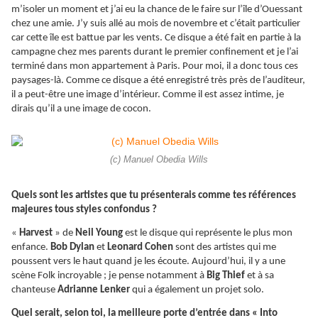
m’isoler un moment et j’ai eu la chance de le faire sur l’île d’Ouessant
chez une amie. J’y suis allé au mois de novembre et c’était particulier
car cette île est battue par les vents. Ce disque a été fait en partie à la
campagne chez mes parents durant le premier confinement et je l’ai
terminé dans mon appartement à Paris. Pour moi, il a donc tous ces
paysages-là. Comme ce disque a été enregistré très près de l’auditeur,
il a peut-être une image d’intérieur. Comme il est assez intime, je
dirais qu’il a une image de cocon.
(c) Manuel Obedia Wills
Quels sont les artistes que tu présenterais comme tes références
majeures tous styles confondus ?
«
Harvest
» de
Neil Young
est le disque qui représente le plus mon
enfance.
Bob Dylan
et
Leonard Cohen
sont des artistes qui me
poussent vers le haut quand je les écoute. Aujourd’hui, il y a une
scène Folk incroyable ; je pense notamment à
Big Thief
et à sa
chanteuse
Adrianne Lenker
qui a également un projet solo.
Quel serait, selon toi, la meilleure porte d’entrée dans « Into