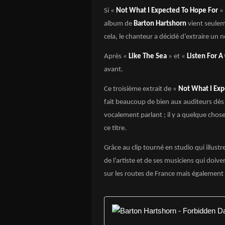
Si «
Not What I Expected To Hope For
» 
album de
Barton Hartshorn
vient seulem
cela, le chanteur a décidé d’extraire un
Après «
Like The Sea
» et «
Listen For 
avant.
Ce troisième extrait de «
Not What I Exp
fait beaucoup de bien aux auditeurs dès
vocalement parlant ; il y a quelque chos
ce titre.
Grâce au clip tourné en studio qui illustr
de l’artiste et de ses musiciens qui d
sur les routes de France mais également