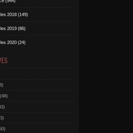
ce (544)
les 2018 (149)
les 2019 (86)
les 2020 (24)
VES
8)
(48)
43)
3)
50)