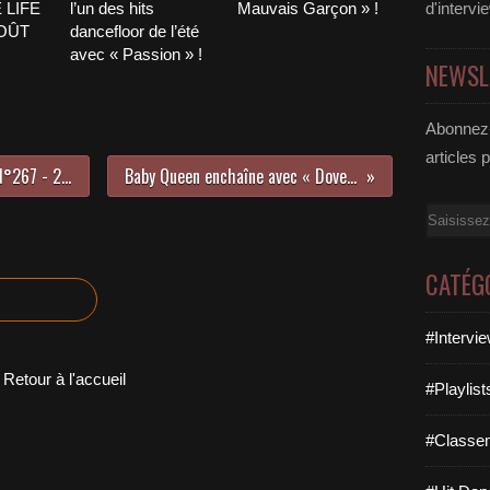
 LIFE
l’un des hits
Mauvais Garçon » !
d'intervi
AOÛT
dancefloor de l’été
avec « Passion » !
NEWSL
Abonnez-
articles 
LE HIT DANCE LA PARISIENNE LIFE N°267 - 23 AVRIL 2021
Baby Queen enchaîne avec « Dover Beach » !
Email
CATÉG
#Intervi
Retour à l'accueil
#Playlis
#Classe