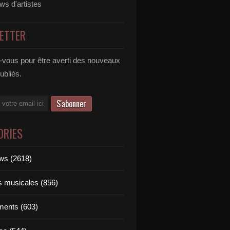
ews d'artistes
ETTER
vous pour être averti des nouveaux
publiés.
ORIES
ews (2618)
ts musicales (856)
ments (603)