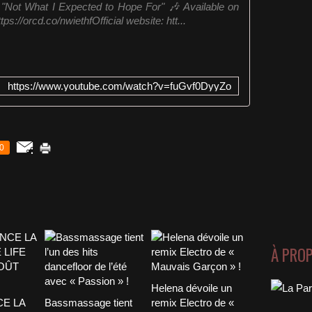
"Not What I Expected to Hope For" 🎶 Available on
s://orcd.co/nwiethfOfficial website: htt...
https://www.youtube.com/watch?v=fuGvf0DyyZo
0
À PRO
Helena dévoile un
CE LA
Bassmassage tient
remix Electro de «